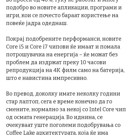
подобро во новите апликации, програми и
игри, кои се почесто бараат користење на
повеќе јадра одеднаш.
Покрај подобрените перформанси, новите
Core i5 и Core i7 чипови ќе имаат и помала
потрошувачка на енергија – ќе можат без
проблем да издржат преку 10 часови
репродукција на 4K филм само на батерија,
што е навистина импресивно.
Во превод, доколку имате неколку години
стар лаптоп, сега е време конечно да го
смените, нормално за некој со Intel Core чип
од осмата генерација. Во иднина, се
очекуваат уште поголеми подобрувања со
Coffee Lake архитектурата, која ќе има