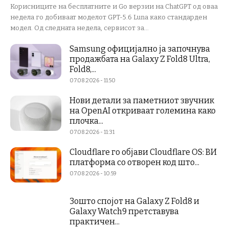
Корисниците на бесплатните и Go верзии на ChatGPT од оваа
недела го добиваат моделот GPT-5.6 Luna како стандарден
модел. Од следната недела, сервисот за...
Samsung официјално ја започнува
продажбата на Galaxy Z Fold8 Ultra,
Fold8,...
07.08.2026 - 11:50
Нови детали за паметниот звучник
на OpenAI откриваат големина како
плочка...
07.08.2026 - 11:31
Cloudflare го објави Cloudflare OS: ВИ
платформа со отворен код што...
07.08.2026 - 10:59
Зошто спојот на Galaxy Z Fold8 и
Galaxy Watch9 претставува
практичен...