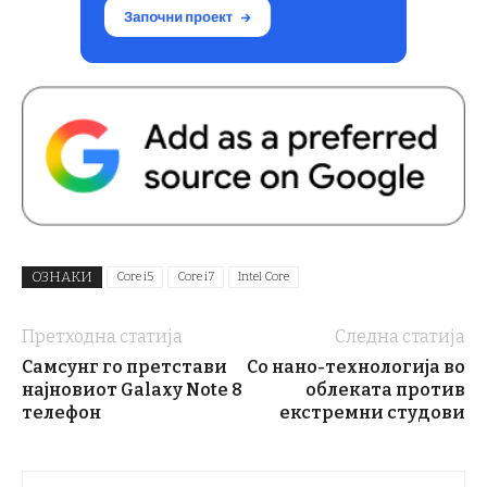
ОЗНАКИ
Core i5
Core i7
Intel Core
Претходна статија
Следна статија
Самсунг го претстави
Со нано-технологија во
најновиот Galaxy Note 8
облеката против
телефон
екстремни студови