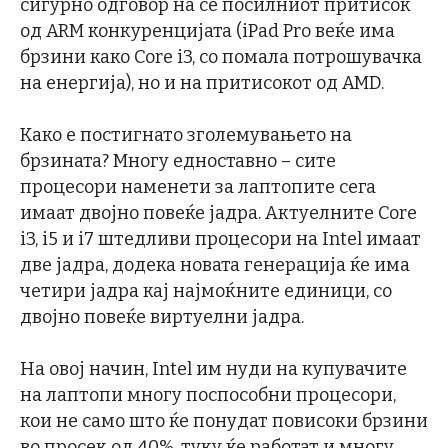
сигурно одговор на се посилниот притисок
од ARM конкуренцијата (iPad Pro веќе има
брзини како Core i3, со помала потрошувачка
на енергија), но и на притисокот од AMD.
Како е постигнато зголемувањето на
брзината? Многу едноставно – сите
процесори наменети за лаптопите сега
имаат двојно повеќе јадра. Актуелните Core
i3, i5 и i7 штедливи процесори на Intel имаат
две јадра, додека новата генерација ќе има
четири јадра кај најмоќните единици, со
двојно повеќе виртуелни јадра.
На овој начин, Intel им нуди на купувачите
на лаптопи многу поспособни процесори,
кои не само што ќе понудат повисоки брзини
во просек од 40%, туку ќе работат и многу