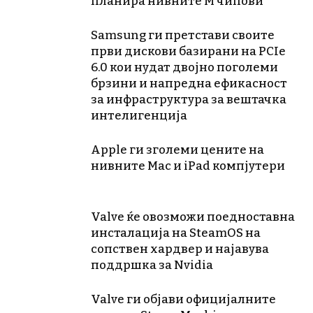
планира нивните М чипови
Samsung ги претстави своите
први дискови базирани на PCIe
6.0 кои нудат двојно поголеми
брзини и напредна ефикасност
за инфраструктура за вештачка
интелигенција
Apple ги зголеми цените на
нивните Mac и iPad компјутери
Valve ќе овозможи поедноставна
инсталација на SteamOS на
сопствен хардвер и најавува
поддршка за Nvidia
Valve ги објави официјалните