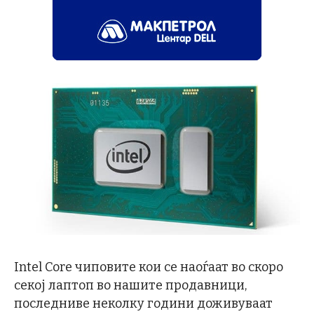
Intel Core чиповите кои се наоѓаат во скоро
секој лаптоп во нашите продавници,
последниве неколку години доживуваат