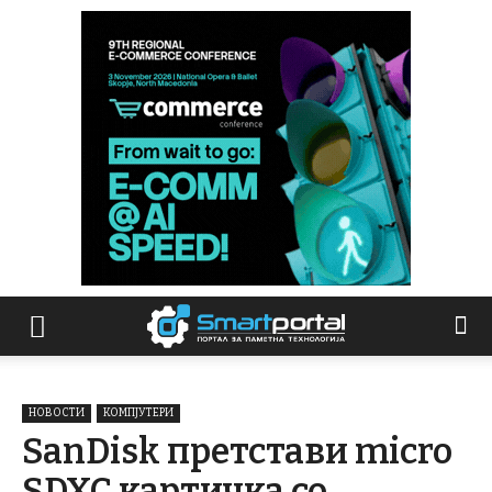
НОВОСТИ
КОМПЈУТЕРИ
SanDisk претстави micro
SDXC картичка со