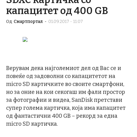
капацитет од 400 GB
Од
Смартпортал
-
01.09.2017 - 11:07
Верувам дека најголемиот дел од Вас се и
повеќе од задоволни со капацитетот на
micro SD картичките во своите смартфони,
но за оние на кои секогаш им фали простор
за фотографии и видеа, SanDisk претстави
супер голема картичка, која има капацитет
од фантастични 400 GB – рекорд за една
micro SD картичка.