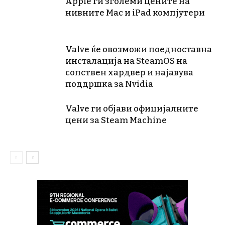
Apple ги зголеми цените на
нивните Mac и iPad компјутери
Valve ќе овозможи поедноставна
инсталација на SteamOS на
сопствен хардвер и најавува
поддршка за Nvidia
Valve ги објави официјалните
цени за Steam Machine