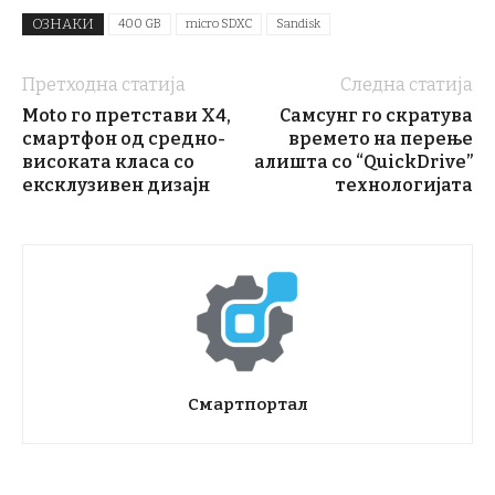
ОЗНАКИ
400 GB
micro SDXC
Sandisk
Претходна статија
Следна статија
Moto го претстави X4,
Самсунг го скратува
смартфон од средно-
времето на перење
високата класа со
алишта со “QuickDrive”
ексклузивен дизајн
технологијата
Смартпортал