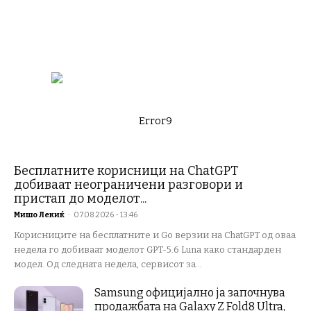
Error9
Бесплатните корисници на ChatGPT
добиваат неограничени разговори и
пристап до моделот...
Мишо Лекиќ
-
07.08.2026 - 13:46
Корисниците на бесплатните и Go верзии на ChatGPT од оваа
недела го добиваат моделот GPT-5.6 Luna како стандарден
модел. Од следната недела, сервисот за...
Samsung официјално ја започнува
продажбата на Galaxy Z Fold8 Ultra,