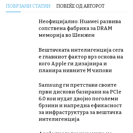
ПОВРЗАНИ СТАТИИ
ПОВЕЌЕ ОД АВТОРОТ
Неофицијално: Huawei развива
сопствена фабрика за DRAM
меморија во Шенжен
Вештачката интелигенција сега
е главниот фактор врз основа на
кого Apple ги дизајнира и
планира нивните М чипови
Samsung ги претстави своите
први дискови базирани на PCIe
6.0 кои нудат двојно поголеми
брзини и напредна ефикасност
за инфраструктура за вештачка
интелигенција