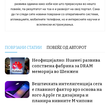
развива одамна како хоби кое што прераснува во нешто
повеќе, па резултатот на тоа е и развојот на овој портал. Сака
да ги следи сите новини поврзани со оперативните системи,
апликациите, мобилните телефони, но и интересните научни и
вселенски истражувања.
ПОВРЗАНИ СТАТИИ
ПОВЕЌЕ ОД АВТОРОТ
Неофицијално: Huawei развива
сопствена фабрика за DRAM
меморија во Шенжен
Вештачката интелигенција сега
е главниот фактор врз основа на
кого Apple ги дизајнира и
планира нивните М чипови