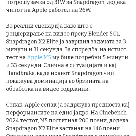
потрошувачка од 31W за Snapdragon, додека
чипот на Apple работел на 26W.
Во реални сценарија како што е
рендерирање на видео преку Blender 5.01,
Snapdragon X2 Elite ја завршил задачата за 3
минути и 31 секунда. За споредба, на истиот
тест на
Apple M5
му биле потребни 5 минути
и 33 секунди. Слична е ситуацијата и кај
Handbrake, каде новиот Snapdragon чип
покажува доминација во брзината на
обработка на видео содржини.
Сепак, Apple сепак ја задржува предноста кај
перформансите на едно јадро. На Cinebench
2024 тестот, M5 постигнал 200 поени, додека
Snapdragon X2 Elite застанал на 146 поени.