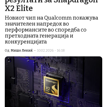
X2 Elite
Новиот чип на Qualcomm покажува
значителен напредок во
перформансите во споредба со
претходната генерација и
конкуренцијата
Од
Мишо Лекиќ
-
10.02.2026 - 16:18