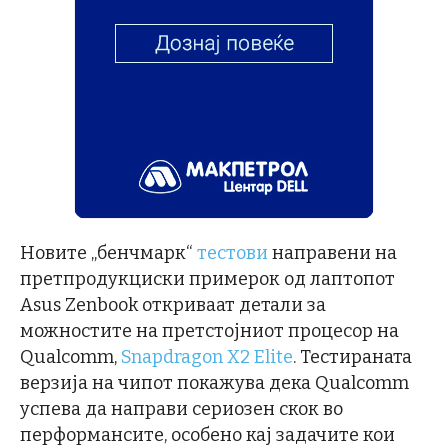
Новите „бенчмарк“
тестови
направени на
претпродукциски примерок од лаптопот
Asus Zenbook откриваат детали за
можностите на претстојниот процесор на
Qualcomm,
Snapdragon X2 Elite
. Тестираната
верзија на чипот покажува дека Qualcomm
успева да направи сериозен скок во
перформансите, особено кај задачите кои