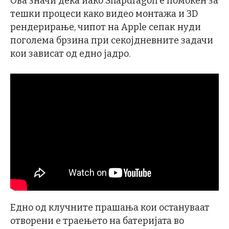
Ова значи дека иако Snapdragon е помоќен за
тешки процеси како видео монтажа и 3D
рендерирање, чипот на Apple сепак нуди
поголема брзина при секојдневните задачи
кои зависат од едно јадро.
Едно од клучните прашања кои остануваат
отворени е траењето на батеријата во