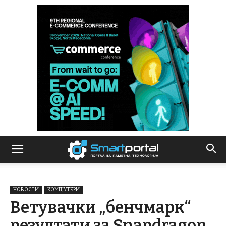
НОВОСТИ
КОМПЈУТЕРИ
Ветувачки „бенчмарк“
резултати за Snapdragon