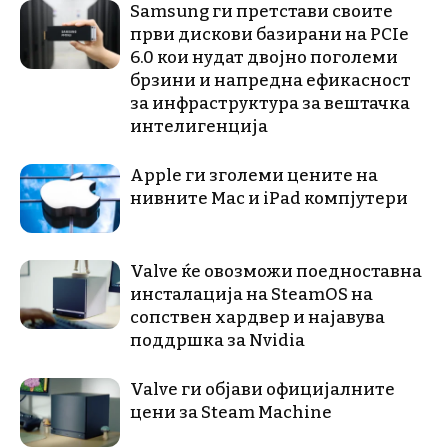
Samsung ги претстави своите
први дискови базирани на PCIe
6.0 кои нудат двојно поголеми
брзини и напредна ефикасност
за инфраструктура за вештачка
интелигенција
Apple ги зголеми цените на
нивните Mac и iPad компјутери
Valve ќе овозможи поедноставна
инсталација на SteamOS на
сопствен хардвер и најавува
поддршка за Nvidia
Valve ги објави официјалните
цени за Steam Machine