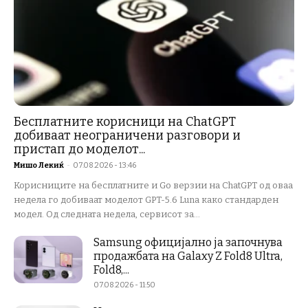
Бесплатните корисници на ChatGPT
добиваат неограничени разговори и
пристап до моделот...
Мишо Лекиќ
-
07.08.2026 - 13:46
Корисниците на бесплатните и Go верзии на ChatGPT од оваа
недела го добиваат моделот GPT-5.6 Luna како стандарден
модел. Од следната недела, сервисот за...
Samsung официјално ја започнува
продажбата на Galaxy Z Fold8 Ultra,
Fold8,...
07.08.2026 - 11:50