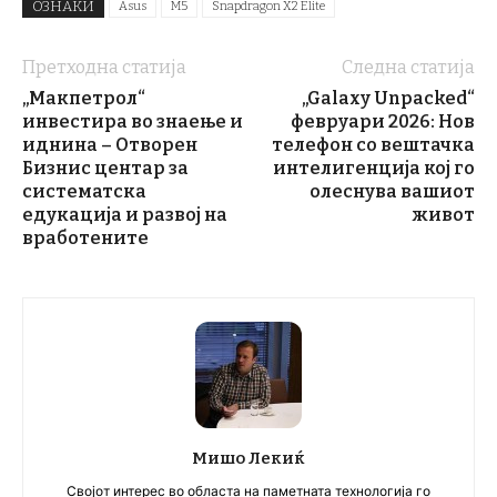
ОЗНАКИ
Asus
M5
Snapdragon X2 Elite
Претходна статија
Следна статија
„Макпетрол“
„Galaxy Unpacked“
инвестира во знаење и
февруари 2026: Нов
иднина – Отворен
телефон со вештачка
Бизнис центар за
интелигенција кој го
систематска
олеснува вашиот
едукација и развој на
живот
вработените
Мишо Лекиќ
Својот интерес во областа на паметната технологија го