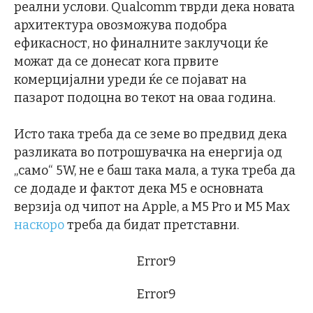
реални услови. Qualcomm тврди дека новата
архитектура овозможува подобра
ефикасност, но финалните заклучоци ќе
можат да се донесат кога првите
комерцијални уреди ќе се појават на
пазарот подоцна во текот на оваа година.
Исто така треба да се земе во предвид дека
разликата во потрошувачка на енергија од
„само“ 5W, не е баш така мала, а тука треба да
се додаде и фактот дека М5 е основната
верзија од чипот на Apple, a М5 Pro и M5 Max
наскоро
треба да бидат претставни.
Error9
Error9