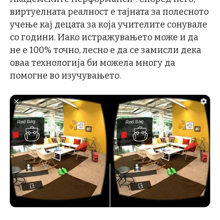
виртуелната реалност е тајната за полесното
учење кај децата за која учителите сонувале
со години. Иако истражувањето може и да
не е 100% точно, лесно е да се замисли дека
оваа технологија би можела многу да
помогне во изучувањето.