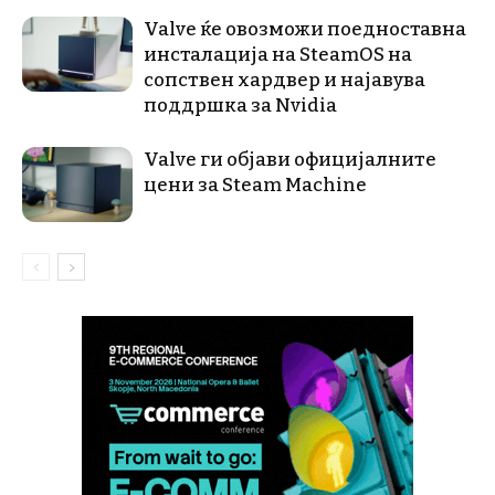
Valve ќе овозможи поедноставна
инсталација на SteamOS на
сопствен хардвер и најавува
поддршка за Nvidia
Valve ги објави официјалните
цени за Steam Machine