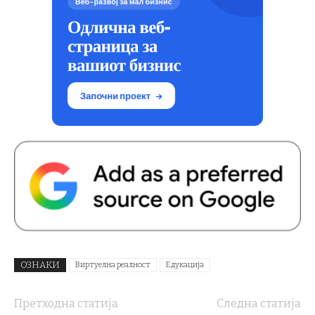
ОЗНАКИ
Виртуелна реалност
Едукација
Претходна статија
Следна статија