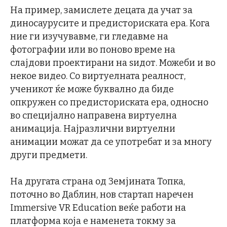
На пример, замислете децата да учат за
диносаурусите и предисториската ера. Кога
ние ги изучувавме, ги гледавме на
фотографии или во поново време на
слајдови проектирани на ѕидот. Можеби и во
некое видео. Со виртуелната реалност,
ученикот ќе може буквално да биде
опкружен со предисториската ера, односно
во специјално направена виртуелна
анимација. Најразлични виртуелни
анимации можат да се употребат и за многу
други предмети.
На другата страна од Земјината Топка,
поточно во Даблин, нов стартап наречен
Immersive VR Education веќе работи на
платформа која е наменета токму за