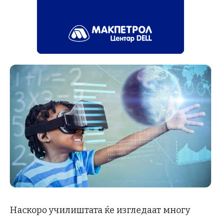
Наскоро училиштата ќе изгледаат многу