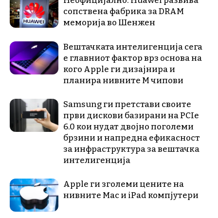
Неофицијално: Huawei развива
сопствена фабрика за DRAM
меморија во Шенжен
Вештачката интелигенција сега
е главниот фактор врз основа на
кого Apple ги дизајнира и
планира нивните М чипови
Samsung ги претстави своите
први дискови базирани на PCIe
6.0 кои нудат двојно поголеми
брзини и напредна ефикасност
за инфраструктура за вештачка
интелигенција
Apple ги зголеми цените на
нивните Mac и iPad компјутери