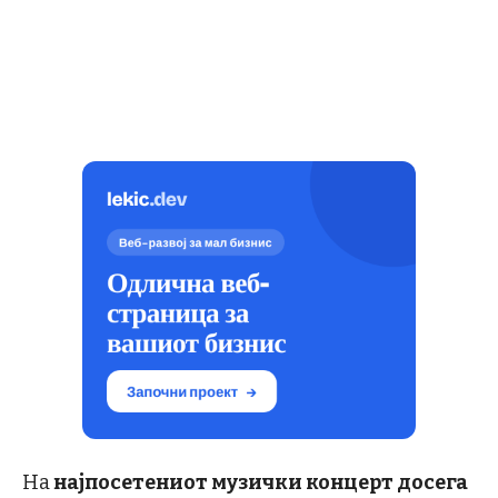
На
најпосетениот музички концерт досега