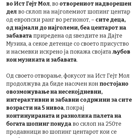
во Ист Гејт Мол
, во
отворениот надворешен
дел
во склоп на најголемиот шопинг центар
од европски ранг во регионот, –
сите деца,
од најмали до најголеми, беа центарот на
забавата
приредена од ѕвездите на Дајте
Музика, а секое детенце со своето присуство
и насмевки искрено ја покажа својата
љубов
кон музиката и забавата
.
Од своето отворање, фокусот на Ист Гејт Мол
продолжува да биде насочен кон
постојано
овозможување на несекојдневни,
интерактивни и забавни содржини за сите
возрасти на 5 нивоа
, покрај
континуираната и разнолика палета на
богата шопинг понуда
во склоп на 250те
продавници во шопинг центарот кои се