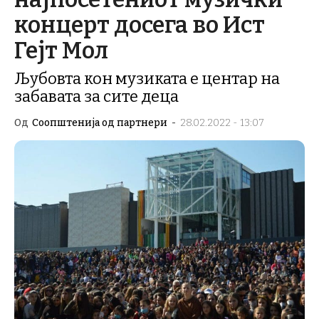
концерт досега во Ист
Гејт Мол
Љубовта кон музиката е центар на
забавата за сите деца
Од
Соопштенија од партнери
-
28.02.2022 - 13:07