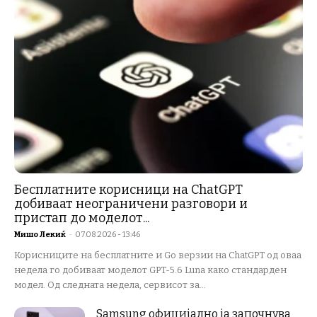
Бесплатните корисници на ChatGPT
добиваат неограничени разговори и
пристап до моделот...
Мишо Лекиќ
-
07.08.2026 - 13:46
Корисниците на бесплатните и Go верзии на ChatGPT од оваа
недела го добиваат моделот GPT-5.6 Luna како стандарден
модел. Од следната недела, сервисот за...
Samsung официјално ја започнува