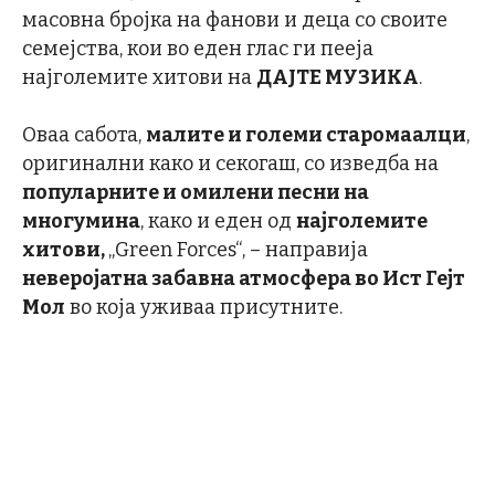
масовна бројка на фанови и деца со своите
семејства, кои во еден глас ги пееја
најголемите хитови на
ДАЈТЕ МУЗИКА
.
Оваа сабота,
малите и големи старомаалци
,
оригинални како и секогаш, со изведба на
популарните и омилени песни на
многумина
, како и еден од
најголемите
хитови,
„Green Forces“, – направија
неверојатна забавна атмосфера во Ист Гејт
Мол
во која уживаа присутните.