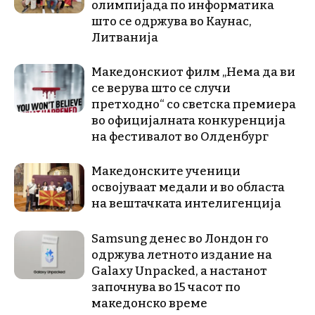
олимпијада по информатика
што се одржува во Каунас,
Литванија
Македонскиот филм „Нема да ви
се верува што се случи
претходно“ со светска премиера
во официјалната конкуренција
на фестивалот во Олденбург
Македонските ученици
освојуваат медали и во областа
на вештачката интелигенција
Samsung денес во Лондон го
одржува летното издание на
Galaxy Unpacked, a настанот
започнува во 15 часот по
македонско време