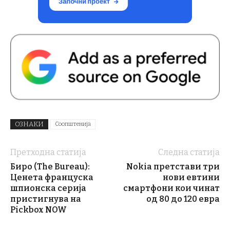
ОЗНАКИ
Соопштенија
Претходна статија
Следна статија
Биро (The Bureau):
Nokia претстави три
Ценета француска
нови евтини
шпионска серија
смартфони кои чинат
пристигнува на
од 80 до 120 евра
Pickbox NOW