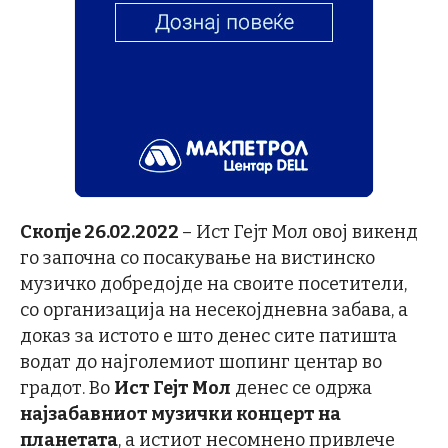
Скопје 26.02.2022
– Ист Гејт Мол овој викенд
го започна со посакување на вистинско
музичко добредојде на своите посетители,
со организација на несекојдневна забава, а
доказ за истото е што денес сите патишта
водат до најголемиот шопинг центар во
градот. Во
Ист Гејт Мол
денес се одржа
најзабавниот музички концерт на
планетата
, а истиот несомнено привлече