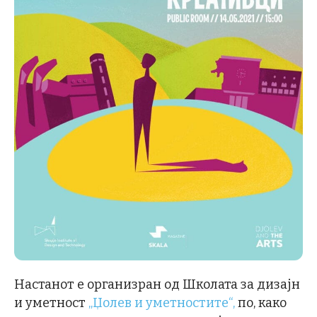
Настанот е организран од Школата за дизајн
и уметност
„Џолев и уметностите“,
по, како