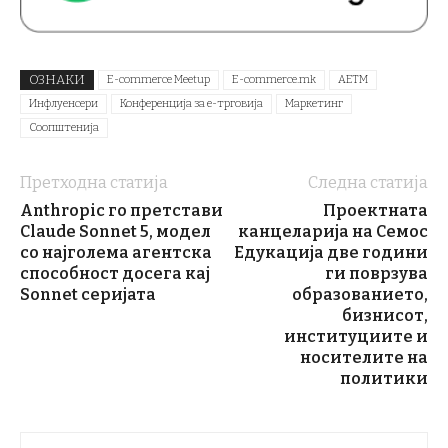
ОЗНАКИ
E-commerce Meetup
E-commerce.mk
АЕТМ
Инфлуенсери
Конференција за е-трговија
Маркетинг
Соопштенија
Претходна статија
Следна статија
Anthropic го претстави
Проектната
Claude Sonnet 5, модел
канцеларија на Семос
со најголема агентска
Едукација две години
способност досега кај
ги поврзува
Sonnet серијата
образованието,
бизнисот,
институциите и
носителите на
политики