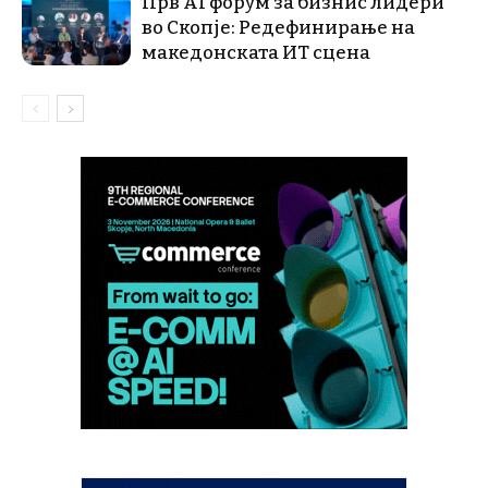
Прв AI форум за бизнис лидери
во Скопје: Редефинирање на
македонската ИТ сцена