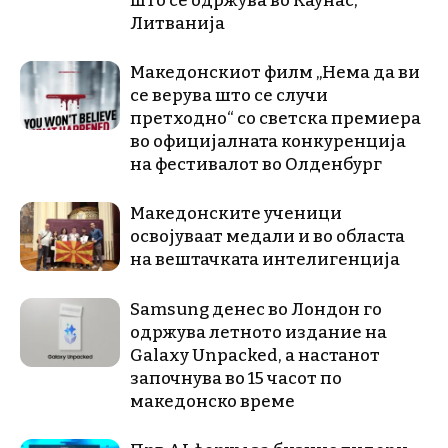
што се одржува во Каунас,
Литванија
Македонскиот филм „Нема да ви
се верува што се случи
претходно“ со светска премиера
во официјалната конкуренција
на фестивалот во Олденбург
Македонските ученици
освојуваат медали и во областа
на вештачката интелигенција
Samsung денес во Лондон го
одржува летното издание на
Galaxy Unpacked, a настанот
започнува во 15 часот по
македонско време