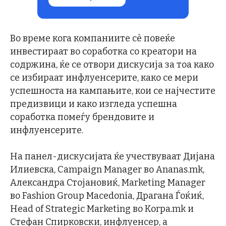
Во време кога компаниите сè повеќе
инвестираат во соработка со креатори на
содржина, ќе се отвори дискусија за тоа како
се избираат инфлуенсерите, како се мери
успешноста на кампањите, кои се најчестите
предизвици и како изгледа успешна
соработка помеѓу брендовите и
инфлуенсерите.
На панел-дискусијата ќе учествуваат Дијана
Илиевска, Campaign Manager во Ananas.mk,
Александра Стојановиќ, Marketing Manager
во Fashion Group Macedonia, Драгана Ѓоќиќ,
Head of Strategic Marketing во Korpa.mk и
Стефан Спирковски, инфлуенсер, а