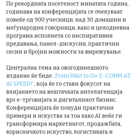
По рекордната посетеност минатата година,
годинава на конференцијата се очекуваат
повеќе од 900 учесници, над 30 домашни и
меѓународни говорници, како и целодневна
програма исполнета со инспиративни
предавања, панел-дискусии, практични
сесии и бројни можности за вмрежување.
Централна тема на овогодинешното
издание ќе биде
„From Wait to Go: E-COMM AT
AI SPEED!“
, која ќе го стави фокусот на
влијанието на вештачката интелигенција
врз е-трговијата и дигиталниот бизнис.
Конференцијата ќе понуди практични
примери и искуства за тоа како AI веќе ги
трансформира маркетингот, продажбата,
корисничкото искуство, логистиката и