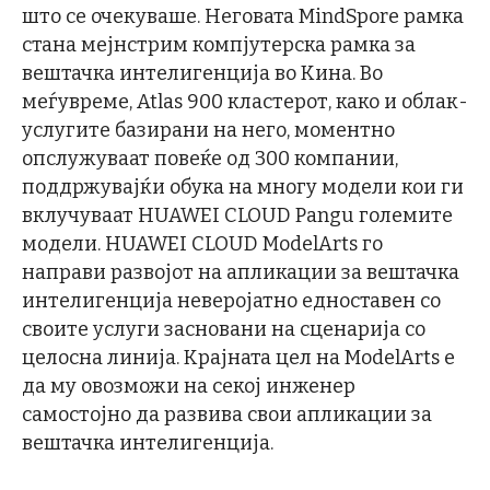
што се очекуваше. Неговата MindSpore рамка
стана мејнстрим компјутерска рамка за
вештачка интелигенција во Кина. Во
меѓувреме, Atlas 900 кластерот, како и облак-
услугите базирани на него, моментно
опслужуваат повеќе од 300 компании,
поддржувајќи обука на многу модели кои ги
вклучуваат HUAWEI CLOUD Pangu големите
модели. HUAWEI CLOUD ModelArts го
направи развојот на апликации за вештачка
интелигенција неверојатно едноставен со
своите услуги засновани на сценарија со
целосна линија. Крајната цел на ModelArts е
да му овозможи на секој инженер
самостојно да развива свои апликации за
вештачка интелигенција.