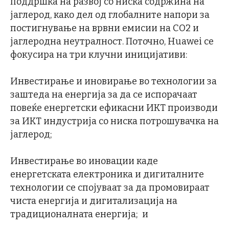
поддршка на развој со ниска содржина на
јаглерод, како дел од глобалните напори за
постигнување на врвни емисии на CO2 и
јаглеродна неутралност. Поточно, Huawei се
фокусира на три клучни иницијативи:
Инвестирање и иновирање во технологии за
заштеда на енергија за да се испорачаат
повеќе енергетски ефикасни ИКТ производи
за ИКТ индустрија со ниска потрошувачка на
јаглерод;
Инвестирање во иновации каде
енергетската електроника и дигиталните
технологии се спојуваат за да промовираат
чиста енергија и дигитализација на
традиционалната енергија; и