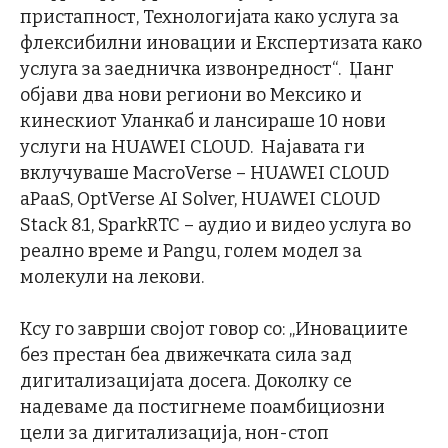
пристапност, Технологијата како услуга за
флексибилни иновации и Експертизата како
услуга за заедничка извонредност“. Џанг
објави два нови региони во Мексико и
кинескиот Уланкаб и лансираше 10 нови
услуги на HUAWEI CLOUD. Најавата ги
вклучуваше MacroVerse – HUAWEI CLOUD
aPaaS, OptVerse AI Solver, HUAWEI CLOUD
Stack 8.1, SparkRTC – аудио и видео услуга во
реално време и Pangu, голем модел за
молекули на лекови.
Ксу го заврши својот говор со: „Иновациите
без престан беа движечката сила зад
дигитализацијата досега. Доколку се
надеваме да постигнеме поамбициозни
цели за дигитализација, нон-стоп