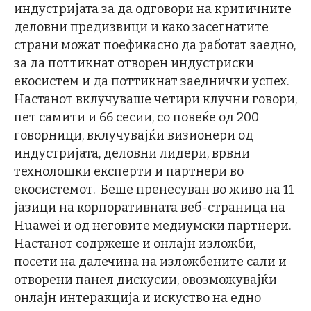
индустријата за да одговори на критичните
деловни предизвици и како засегнатите
страни можат поефикасно да работат заедно,
за да поттикнат отворен индустриски
екосистем и да поттикнат заеднички успех.
Настанот вклучуваше четири клучни говори,
пет самити и 66 сесии, со повеќе од 200
говорници, вклучувајќи визионери од
индустријата, деловни лидери, врвни
технолошки експерти и партнери во
екосистемот. Беше пренесуван во живо на 11
јазици на корпоративната веб-страница на
Huawei и од неговите медиумски партнери.
Настанот содржеше и онлајн изложби,
посети на далечина на изложбените сали и
отворени панел дискусии, овозможувајќи
онлајн интеракција и искуство на едно