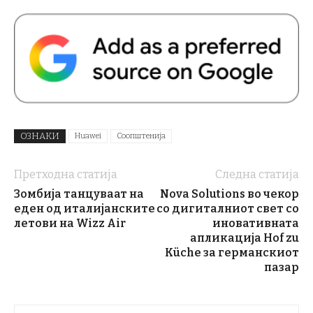
ОЗНАКИ
Huawei
Соопштенија
Претходна статија
Следна статија
Зомбија танцуваат на
Nova Solutions во чекор
еден од италијанските
со дигиталниот свет со
летови на Wizz Air
иновативната
апликација Hof zu
Küche за германскиот
пазар