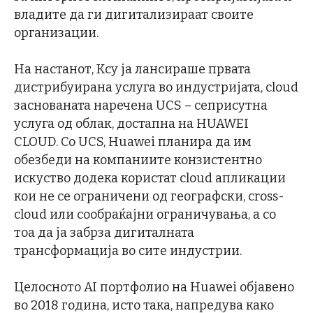
владите да ги дигитализираат своите
организации.
На настанот, Ксу ја лансираше првата
дистрибуирана услуга во индустријата, cloud
заснованата наречена UCS – сеприсутна
услуга од облак, достапна на HUAWEI
CLOUD. Со UCS, Huawei планира да им
обезбеди на компаниите конзистентно
искуство додека користат cloud апликации
кои не се ограничени од географски, cross-
cloud или сообраќајни ограничувањa, а со
тоа да ја забрза дигиталната
трансформација во сите индустрии.
Целосното AI портфолио на Huawei објавено
во 2018 година, исто така, напредува како