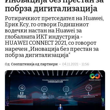
побрза дигитализација
Ротирачкиот претседател на Huawei,
Ерик Ксу, го отвори Годишниот
водечки настан на Huawei за
глобалната ИКТ индустрија -
HUAWEI CONNECT 2021, со говорот
наречен „Иновација без престан за
побрза дигитализација“
Од
Соопштенија од партнери
-
04.11.2021 - 11:56