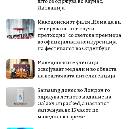
што се одржува во Каунас,
Литванија
Македонскиот филм „Нема да ви
се верува што се случи
претходно“ со светска премиера
во официјалната конкуренција
на фестивалот во Олденбург
Македонските ученици
освојуваат медали и во областа
на вештачката интелигенција
Samsung денес во Лондон го
одржува летното издание на
Galaxy Unpacked, a настанот
започнува во 15 часот по
македонско време