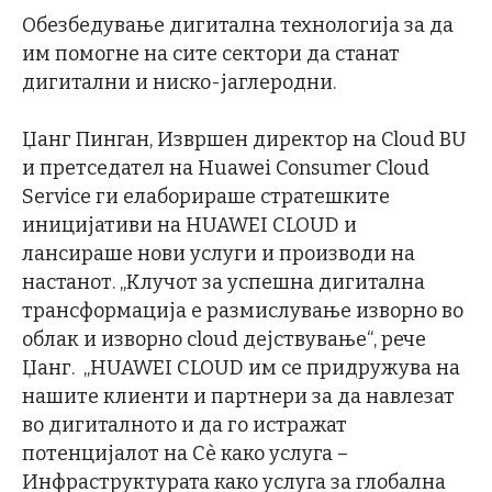
Обезбедување дигитална технологија за да
им помогне на сите сектори да станат
дигитални и ниско-јаглеродни.
Џанг Пинган, Извршен директор на Cloud BU
и претседател на Huawei Consumer Cloud
Servicе ги елаборираше стратешките
иницијативи на HUAWEI CLOUD и
лансираше нови услуги и производи на
настанот. „Клучот за успешна дигитална
трансформација е размислување изворно во
облак и изворно cloud дејствување“, рече
Џанг. „HUAWEI CLOUD им се придружува на
нашите клиенти и партнери за да навлезат
во дигиталното и да го истражат
потенцијалот на Сè како услуга –
Инфраструктурата како услуга за глобална