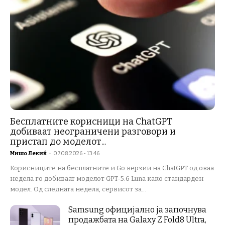
Бесплатните корисници на ChatGPT
добиваат неограничени разговори и
пристап до моделот...
Мишо Лекиќ
-
07.08.2026 - 13:46
Корисниците на бесплатните и Go верзии на ChatGPT од оваа
недела го добиваат моделот GPT-5.6 Luna како стандарден
модел. Од следната недела, сервисот за...
Samsung официјално ја започнува
продажбата на Galaxy Z Fold8 Ultra,