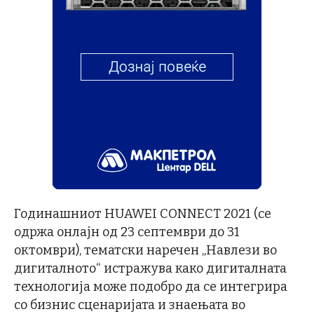
Годинашниот HUAWEI CONNECT 2021 (се
одржа онлајн од 23 септември до 31
октомври), тематски наречен „Навлези во
дигиталното“ истражува како дигиталната
технологија може подобро да се интегрира
со бизнис сценаријата и знаењата во