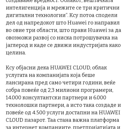
создаваме вредност. Облакот, вештачката
интелигенција и мрежите се три критични
дигитални технологии“. Ксу потоа сподели
дел од напредокот што Huawei го направил
во овие три области, што прави Huawei за да
овозможи развој со ниска потрошувачка на
јаглерод и каде се движи индустријата како
целина.
Ксу објасни дека HUAWEI CLOUD, облак
услугата на компанијата која беше
лансирана пред само четири години, веќе
собра повеќе од 2,3 милиони програмери,
14.000 консултантски партнери и 6.000
технолошки партнери, а исто така создаде и
повеќе од 4.500 услуги достапни на HUAWEI
CLOUD пазарот. Таа стана важна платформа
за интернет компаниите, претпријатијата и