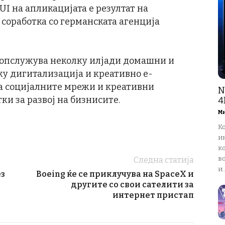
UI на апликацијата е резултат на
соработка со германската агенција
е опслужува неколку илјади домашни и
ку дигитализација и креативно е-
на социјалните мрежи и креативни
N
ки за развој на бизнисите.
4
М
К
и
ко
в
Следна статија
и..
ез
Boeing ќе се приклучува на SpaceX и
другите со свои сателити за
интернет пристап