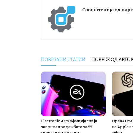
Соопштенија од пар
ПОВРЗАНИ СТАТИИ
ПОВЕЌЕ ОД АВТО
Electronic Arts официјално ја
OpenAI ги
заврши продажбата за 55
на Apple з
милијарди долари
тајни