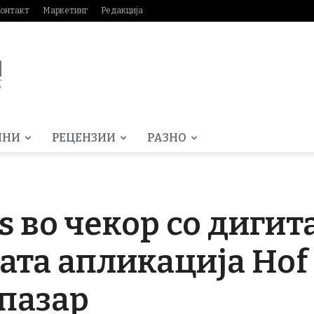
онтакт
Маркетинг
Редакција
МНИ
РЕЦЕНЗИИ
РАЗНО
s во чекор со дигит
ата апликација Hof 
пазар