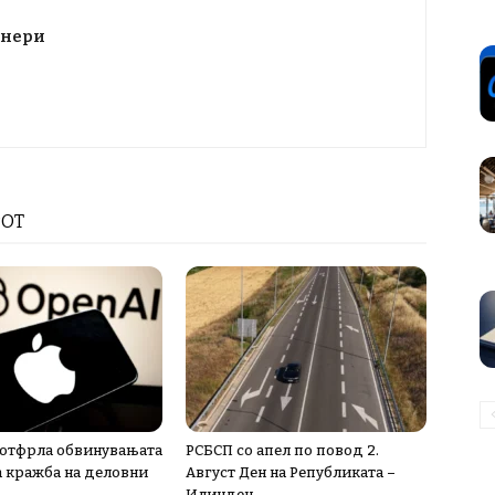
тнери
РОТ
 отфрла обвинувањата
РСБСП со апел по повод 2.
а кражба на деловни
Август Ден на Републиката –
Илинден