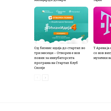
Од бизнис идеја до стартап во
Т Арена ја
три месеци – Отворен е нов
со нов ви
повик за инкубаторскта
музички на
програма на Стартап Клуб
Скопје