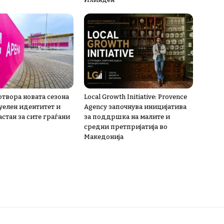
 отвора новата сезона
Local Growth Initiative: Provence
зуелен идентитет и
Agency започнува иницијатива
стан за сите граѓани
за поддршка на малите и
средни претпријатија во
Македонија