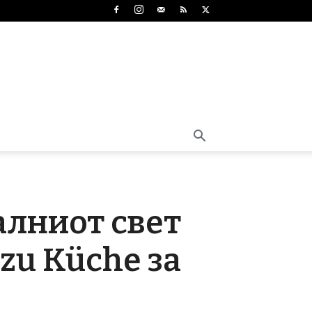
алниот свет
zu Küche за