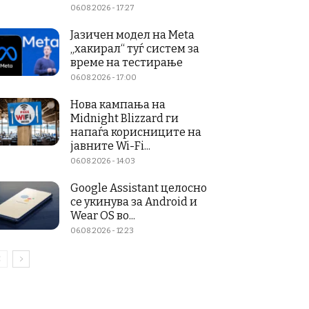
06.08.2026 - 17:27
Јазичен модел на Meta
„хакирал“ туѓ систем за
време на тестирање
06.08.2026 - 17:00
Нова кампања на
Midnight Blizzard ги
напаѓа корисниците на
јавните Wi-Fi...
06.08.2026 - 14:03
Google Assistant целосно
се укинува за Android и
Wear OS во...
06.08.2026 - 12:23