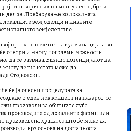
рајниот корисник на многу лесен, брз и
и дел за „Пребарување во локалната
на локалните земјоделци и нивните
регионалното земјоделство.
овој проект е почеток на кулминацијата во
ќе отвори и многу поголеми можности
же да се развива. Бизнис потенцијалот на
и многу лесно истата може да
аде Стојковски.
he ќе ја олесни процедурата за
создаде и еден нов концепт на пазарот, со
вежи производи за обичните луѓе.
ува производите од локалните фарми или
о произведена храна, со што ќе може да
оизводи, врз основа на достапноста.