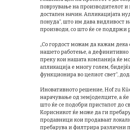
поврзување на производителот и к
достапен начин. Апликацијата нуд
понуда“, што им дава видливост 
производи, со што ќе се поддржи 
„Со гордост можам да кажам дека 
нашето работење, а дефинитивно 
преку кои нашата компанија ќе мо
апликација е многу голем, бидејќ
функционира во целиот свет“, дод
Иновативното решение, Hof zu Küc
нарачување од земјоделците, а ќе 
што ќе се подобри пристапот до с
Корисникот ќе може да ги пребар
продавници кои продаваат локалн
пребарува и филтрира различни пр