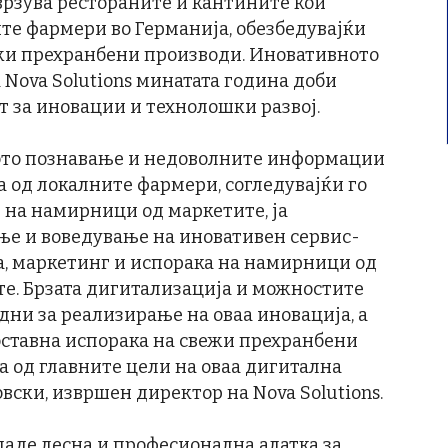
врзува рестораните и кантините кои
те фармери во Германија, обезбедувајќи
ежи прехранбени производи. Иновативното
Nova Solutions минатата година доби
 за иновации и технолошки развој.
лото познавање и недоволните информации
а од локалните фармери, согледувајќи го
 на намирници од маркетите, ја
е и воведување на иновативен сервис-
а, маркетинг и испорака на намирници од
е. Брзата дигитализација и можностите
дни за реализирање на оваа иновација, а
оставна испорака на свежи прехранбени
а од главните цели на оваа дигитална
вски, извршен директор на Nova Solutions.
здаде лесна и професионална алатка за