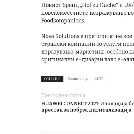
Новиот бренд „Hof zu Küche“ и UX/
повеќемесечното истражување во 
Foodkompanions.
Nova Solutions е претпријатие ко
странски компании со услуги пре
изразување, маркетинг, особено 
оригинални е-дизајни како е-алат
ОЗНАКИ
Соопштенија
ФИТР
Претходна статија
HUAWEI CONNECT 2021: Иновација б
престан за побрза дигитализација