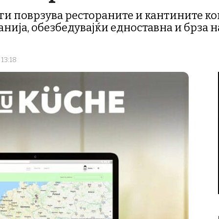
 ги поврзува рестораните и кантините ко
нија, обезбедувајќи едноставна и брза н
 13:18