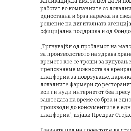
Апликацијата има за цел да ги по
работат во компаниите со локални
едноставна и брза нарачка на св
решение на дигиталната агенција 
официјална поддршка и од Фондот
„Тргнувајќи од проблемот на ма
за производството на здрава хран
времето кое се троши за купување
препознавме можноста за креирањ
платформа за поврзување, нарачк
локалните фармери до ресторанит
кои ги нуди интернетот беа пресу
заштедата на време со брза и едн
производи до консументите е едн
платформа“, изјави Предраг Стојко
Главната цел на проектот е да со