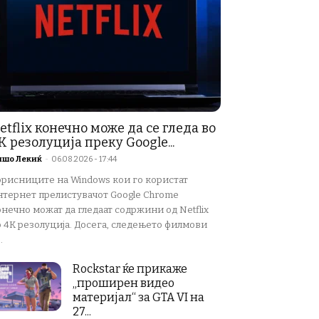
etflix конечно може да се гледа во
K резолуција преку Google...
ишо Лекиќ
-
06.08.2026 - 17:44
орисниците на Windows кои го користат
нтернет прелистувачот Google Chrome
нечно можат да гледаат содржини од Netflix
о 4K резолуција. Досега, следењето филмови
.
Rockstar ќе прикаже
„проширен видео
материјал“ за GTA VI на
27...