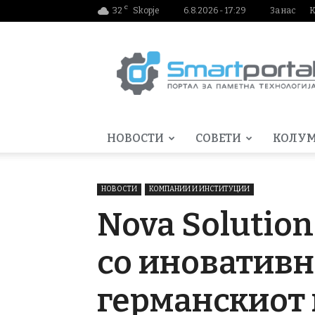
C
32
Skopje
6.8.2026 - 17:29
За нас
К
Smartportal.mk
НОВОСТИ
СОВЕТИ
КОЛУ
НОВОСТИ
КОМПАНИИ И ИНСТИТУЦИИ
Nova Solution
со иновативн
германскиот 