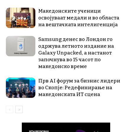
Македонските ученици
освојуваат медали и во областа
на вештачката интелигенција
Samsung денес во Лондон го
одржува летното издание на
Galaxy Unpacked, a настанот
започнува во 15 часот по
македонско време
Прв AI форум за бизнис лидери
во Скопје: Редефинирање на
македонската ИТ сцена