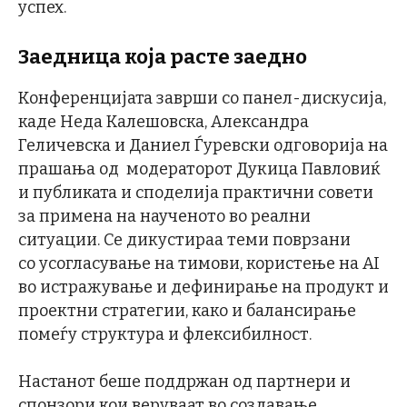
успех.
Заедница која расте заедно
Конференцијата заврши со панел-дискусија,
каде Неда Калешовска, Александра
Геличевска и Даниел Ѓуревски одговорија на
прашања од модераторот Дукица Павловиќ
и публиката и споделија практични совети
за примена на наученото во реални
ситуации. Се дикустираа теми поврзани
со усогласување на тимови, користење на AI
во истражување и дефинирање на продукт и
проектни стратегии, како и балансирање
помеѓу структура и флексибилност.
Настанот беше поддржан од партнери и
спонзори кои веруваат во создавање