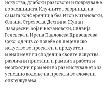
искуства, длабоки разговори и поврзување
во заедницата. Клучните говорници на
самата конференција беа Игор Китановски,
Олгица Стрезоска, Деспина Жупан
Лазарески, Бојан Вељановски, Силвија
Гелевска и Ирена Павловска Кривошеева.
Секој од нив со повеќе од децениско
искуство во проектен и продуктен
менаџмент ги споделија своите искуства,
различни пристапи и рамки за работа и
неопходни промени во размислувањето за
успешно водење на проекти во сложени
опкружувања.