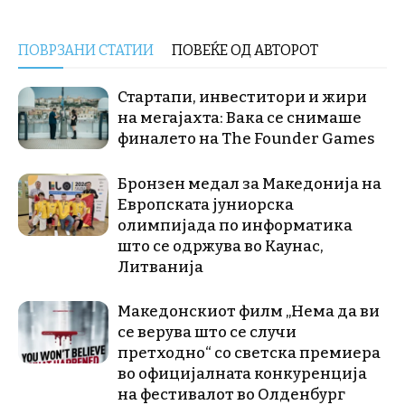
ПОВРЗАНИ СТАТИИ
ПОВЕЌЕ ОД АВТОРОТ
Стартапи, инвеститори и жири
на мегајахта: Вака се снимаше
финалето на The Founder Games
Бронзен медал за Македонија на
Европската јуниорска
олимпијада по информатика
што се одржува во Каунас,
Литванија
Македонскиот филм „Нема да ви
се верува што се случи
претходно“ со светска премиера
во официјалната конкуренција
на фестивалот во Олденбург