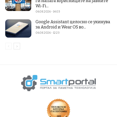
ги напаѓа корисниците на јавните
Wi-Fi...
06.08.2026 - 14:03
Google Assistant целосно се укинува
за Android и Wear OS во...
06.08.2026 - 12:23