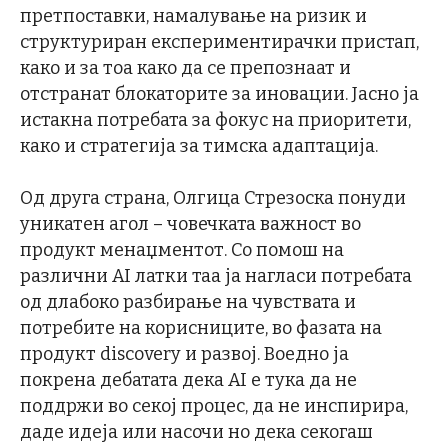
претпоставки, намалување на ризик и
структуриран експериментирачки пристап,
како и за тоа како да се препознаат и
отстранат блокаторите за иновации. Јасно ја
истакна потребата за фокус на приоритети,
како и стратегија за тимска адаптација.
Од друга страна, Олгица Стрезоска понуди
уникатен агол – човечката важност во
продукт менаџментот. Со помош на
различни AI латки таа ја нагласи потребата
од длабоко разбирање на чувствата и
потребите на корисниците, во фазата на
продукт discovery и развој. Воедно ја
покрена дебатата дека AI е тука да не
поддржи во секој процес, да не инспирира,
даде идеја или насочи но дека секогаш