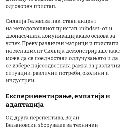
одговорен пристап.
Силвија Гелевска пак, стави акцент
на методолошкиот пристап, mindset-от и
двонасочната комуникацијакако основа за
успех. Преку различни матрици и пристапи
на менаџмент Силвија демонстрираше како
може да се поедностави одлучувањето и да
се избере најсоодветната рамка за различни
ситуации, различни потреби, околини и
индустрии.
Експериментирање, емпатија и
адаптација
Од друга перспектива, Бојан
Вељановски зборуваше за технички