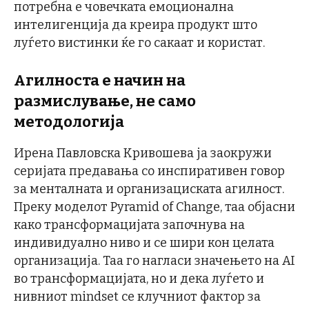
потребна е човечката емоционална
интелигенција да креира продукт што
луѓето вистинки ќе го сакаат и користат.
Агилноста е начин на
размислување, не само
методологија
Ирена Павловска Кривошева ја заокружи
серијата предавања со инспиративен говор
за менталната и организациската агилност.
Преку моделот Pyramid of Change, таа објасни
како трансформацијата започнува на
индивидуално ниво и се шири кон целата
организација. Таа го нагласи значењето на AI
во трансформацијата, но и дека луѓето и
нивниот mindset се клучниот фактор за