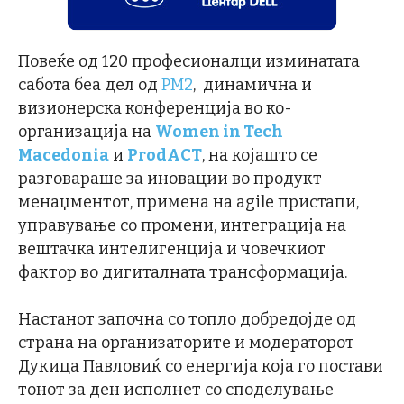
Повеќе од 120 професионалци изминатата
сабота беа дел од
PM2
, динамична и
визионерска конференција во ко-
организација на
Women in Tech
Macedonia
и
ProdACT
, на којашто се
разговараше за иновации во продукт
менаџментот, примена на agile пристапи,
управување со промени, интеграција на
вештачка интелигенција и човечкиот
фактор во дигиталната трансформација.
Настанот започна со топло добредојде од
страна на организаторите и модераторот
Дукица Павловиќ со енергија која го постави
тонот за ден исполнет со споделување