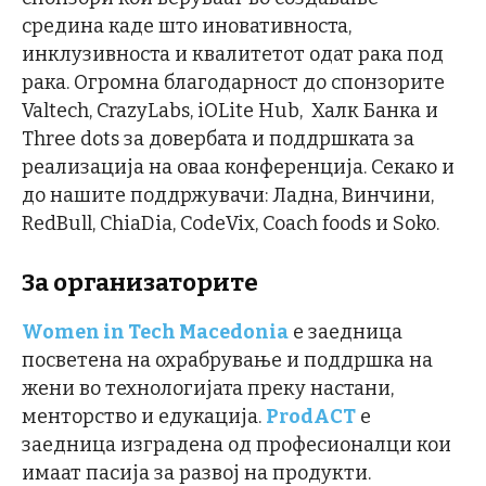
средина каде што иновативноста,
инклузивноста и квалитетот одат рака под
рака. Огромна благодарност до спонзорите
Valtech, CrazyLabs, iOLite Hub, Халк Банка и
Three dots за довербата и поддршката за
реализација на оваа конференција. Секако и
до нашите поддржувачи: Ладна, Винчини,
RedBull, ChiaDia, CodeVix, Coach foods и Soko.
За организаторите
Women in Tech Macedonia
е заедница
посветена на охрабрување и поддршка на
жени во технологијата преку настани,
менторство и едукација.
ProdACT
е
заедница изградена од професионалци кои
имаат пасија за развој на продукти.