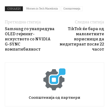
ОЗНАКИ
Women in Tech Macedonia
Соопштенија
Претходна статија
Следна статија
Samsung го унапредува
TikTok ќе бара од
OLED гејминг-
малолетните
искуството со NVIDIA
корисници да
G-SYNC
медитираат после 22
компатибилност
часот
Соопштенија од партнери