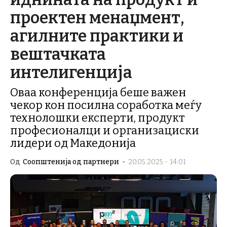
проектен менаџмент,
агилните практики и
вештачката
интелигенција
Оваа конференција беше важен
чекор кон посилна соработка меѓу
технолошки експерти, продукт
професионалци и организациски
лидери од Македонија
Од
Соопштенија од партнери
-
20.05.2025 - 14:01