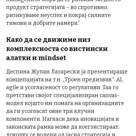
продукт стратегијата – во спротивно,
ризикуваме неуспех и покрај силните
тимови и добрите намери.“
Како да се движиме низ
комплексноста со вистински
алатки и mindset
Деспина Жупан Лазарески ја презентираше
концепцијата на т.н. „Троен предизвик“: AI,
agile и усогласеност со регулативи. Таа го
претстави својот специјализиран canvas-
модел којшто им помага на организациите
да ги усогласат овие три клучни
компоненти. Нагласи дека иновацијата и
законската рамка може да коегзистираат,
доколку се водени од јасна стратегија и