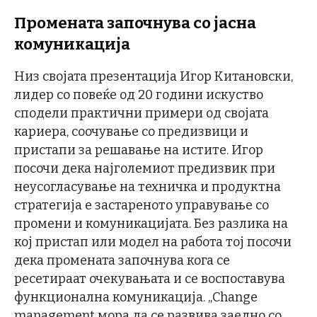
Промената започнува со јасна
комуникација
Низ својата презентација Игор Китановски,
лидер со повеќе од 20 години искуство
сподели практични примери од својата
кариера, соочување со предизвици и
пристапи за решавање на истите. Игор
посочи дека најголемиот предизвик при
неусогласување на техничка и продуктна
стратегија е застареното управување со
промени и комуникацијата. Без разлика на
кој пристап или модел на работа тој посочи
дека промената започнува кога се
ресетираат очекувањата и се воспоставува
функционална комуникација. „Change
management мора да се развива заедно со