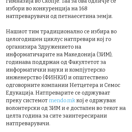
гимназија во Скопје. Таа за ова одличје се
избори во конкуренција на 168
натпреварувачи од петнаесетина земји.
Нашиот тим традиционално се избира во
целогодишен циклус натпревари кој го
организира Здружението на
информатичарите на Македонија (ЗИМ),
годинава поддржан од Факултетот за
информатички науки и компјутерско
инженерство (ФИНКИ) и општествено
одговорните компании Нетцетера и Семос
Едукација. Натпреварите се одржуваат
преку системот
mendo.mk
кој е одржуван
волонтерски од ЗИМ и е достапен во текот на
целта година за сите заинтересирани
натпреварувачи.