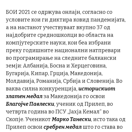
БОИ 2021 се одржува онлајн, согласно со
условите кои ги диктира ковид пандемијата,
а на настанот учествуваат вкупно 37 од
најдобрите средношколци во областа на
компјутерските науки, кои беа избрани
преку годишните национални натпревари
во програмирање на следните балкански
земји: Албанија, Босна и Херцеговина,
Бугарија, Кипар, Грција, Македонија,
Молдавија, Романија, Србија и Словенија. Во
ваква силна конкуренција,
историскиот
златен медал
за Македонија го освои
Благојче Павлески
, ученик од Прилеп, во
четврта година во ПСУ „Јахја Кемал“ во
Скопје. Ученикот
Марко Танески
, исто така од
Прилеп освои
сребрен медал
што го става во