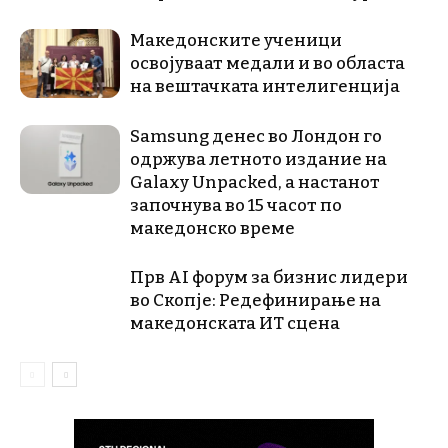
Македонските ученици
освојуваат медали и во областа
на вештачката интелигенција
Samsung денес во Лондон го
одржува летното издание на
Galaxy Unpacked, a настанот
започнува во 15 часот по
македонско време
Прв AI форум за бизнис лидери
во Скопје: Редефинирање на
македонската ИТ сцена