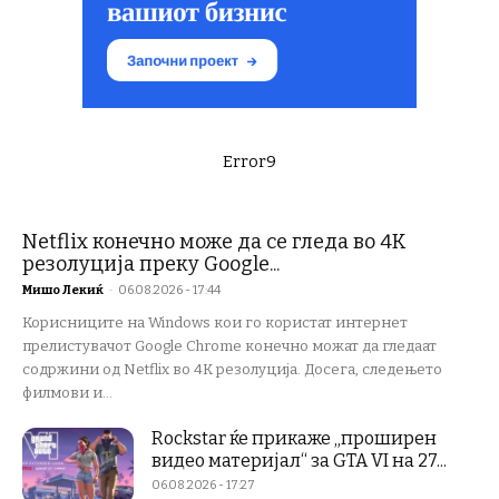
Error9
Netflix конечно може да се гледа во 4K
резолуција преку Google...
Мишо Лекиќ
-
06.08.2026 - 17:44
Корисниците на Windows кои го користат интернет
прелистувачот Google Chrome конечно можат да гледаат
содржини од Netflix во 4K резолуција. Досега, следењето
филмови и...
Rockstar ќе прикаже „проширен
видео материјал“ за GTA VI на 27...
06.08.2026 - 17:27