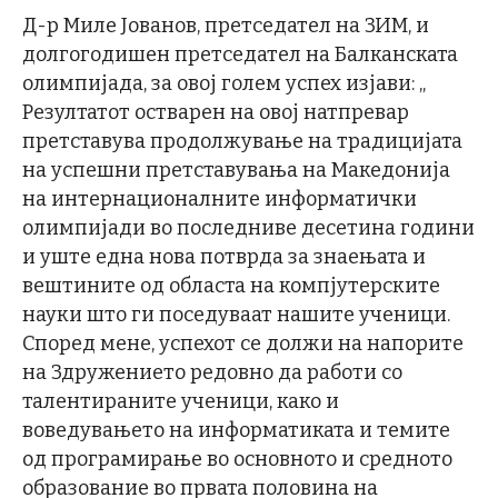
Д-р Миле Јованов, претседател на ЗИМ, и
долгогодишен претседател на Балканската
олимпијада, за овој голем успех изјави: „
Резултатот остварен на овој натпревар
претставува продолжување на традицијата
на успешни претставувања на Македонија
на интернационалните информатички
олимпијади во последниве десетина години
и уште една нова потврда за знаењата и
вештините од областа на компјутерските
науки што ги поседуваат нашите ученици.
Според мене, успехот се должи на напорите
на Здружението редовно да работи со
талентираните ученици, како и
воведувањето на информатиката и темите
од програмирање во основното и средното
образование во првата половина на