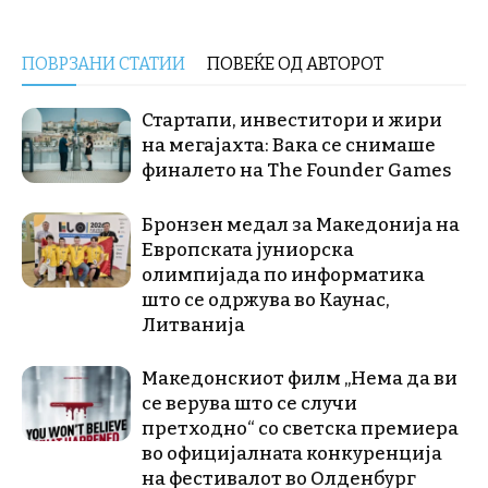
ПОВРЗАНИ СТАТИИ
ПОВЕЌЕ ОД АВТОРОТ
Стартапи, инвеститори и жири
на мегајахта: Вака се снимаше
финалето на The Founder Games
Бронзен медал за Македонија на
Европската јуниорска
олимпијада по информатика
што се одржува во Каунас,
Литванија
Македонскиот филм „Нема да ви
се верува што се случи
претходно“ со светска премиера
во официјалната конкуренција
на фестивалот во Олденбург