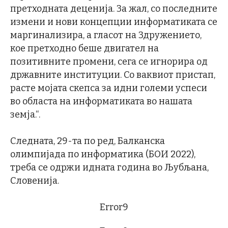
претходната деценија. За жал, со последните
измени и нови концепции информатиката се
маргинализира, а гласот на Здружението,
кое претходно беше двигател на
позитивните промени, сега се игнорира од
државните институции. Со ваквиот пристап,
расте мојата скепса за идни големи успеси
во областа на информатиката во нашата
земја.“.
Следната, 29-та по ред, Балканска
олимпијада по информатика (БОИ 2022),
треба се одржи идната година во Љубљана,
Словенија.
Error9