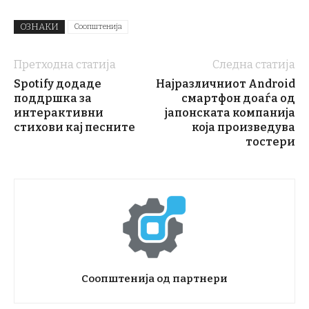
ОЗНАКИ
Соопштенија
Претходна статија
Следна статија
Spotify додаде
Најразличниот Android
поддршка за
смартфон доаѓа од
интерактивни
јапонската компанија
стихови кај песните
која произведува
тостери
Соопштенија од партнери