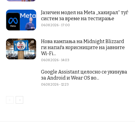
Јазичен модел на Meta „хакирал“ туѓ
систем за време на тестирање
06.08.2026 - 17:00
Нова кампања на Midnight Blizzard
ги напаѓа корисниците на јавните
Wi-Fi...
06.08.2026 - 14:03
Google Assistant целосно се укинува
за Android и Wear OS во...
06.08.2026 - 12:23