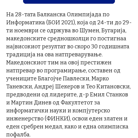
На 28-тата Балканска Олимпијада по
Информатика (БОИ 2021), која од 24-ти до 29-
ти ноември се одржува во Шумен, Бугарија,
македонските средношколци го постигнаа
највисокиот резултат во скоро 30 годишната
традиција на ова натпреварување.
Македонскиот тим на овој престижен
натпревар во програмирање, составен од
учениците Благојче Павлески, Марко
Таневски, Андреј Шекеров и Тео Китановски,
предводени од лидерите, д-р Емил Станков
и Мартин Динев од Факултетот за
информатички науки и компјутерско
инженерство (ФИНКИ), освои еден златен и
еден сребрен медал, како и една олимписка
пофалба.