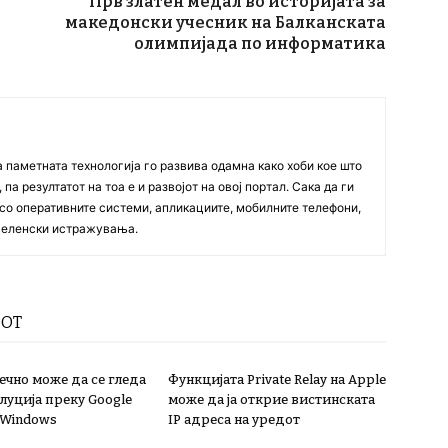
Прв златен медал во историјата за
македонски учесник на Балканската
олимпијада по информатика
а паметната технологија го развива одамна како хоби кое што
па резултатот на тоа е и развојот на овој портал. Сака да ги
со оперативните системи, апликациите, мобилните телефони,
вселенски истражувања.
РОТ
нечно може да се гледа
Функцијата Private Relay на Apple
луција преку Google
може да ја открие вистинската
 Windows
IP адреса на уредот