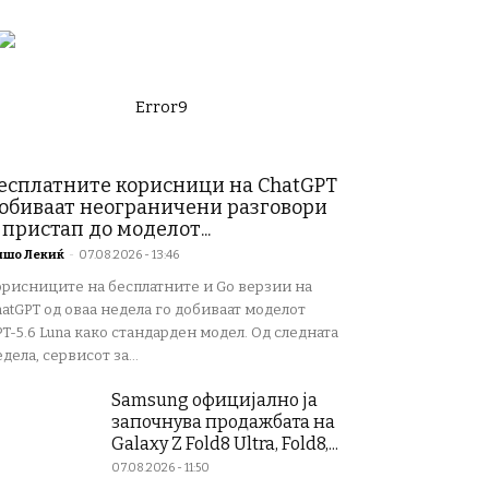
Error9
есплатните корисници на ChatGPT
обиваат неограничени разговори
 пристап до моделот...
ишо Лекиќ
-
07.08.2026 - 13:46
орисниците на бесплатните и Go верзии на
atGPT од оваа недела го добиваат моделот
T-5.6 Luna како стандарден модел. Од следната
дела, сервисот за...
Samsung официјално ја
започнува продажбата на
Galaxy Z Fold8 Ultra, Fold8,...
07.08.2026 - 11:50