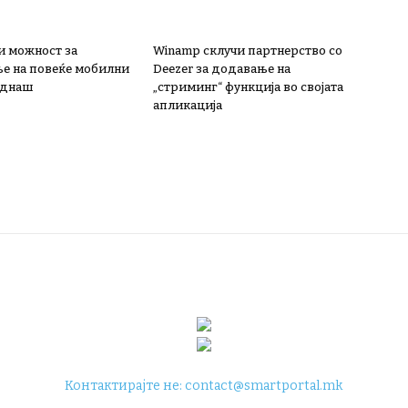
и можност за
Winamp склучи партнерство со
е на повеќе мобилни
Deezer за додавање на
еднаш
„стриминг“ функција во својата
апликација
Контактирајте не:
contact@smartportal.mk