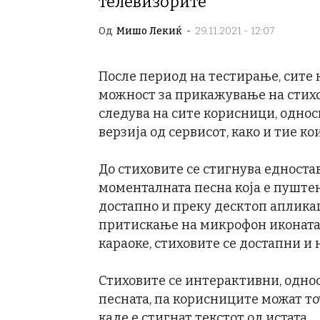
телевизорите
Од
Мишо Лекиќ
-
29.11.2021 - 12:07
После период на тестирање, сите к
можност за прикажување на стихо
следува на сите корисници, односн
верзија од сервисот, како и тие ко
До стиховите се стигнува едноста
моменталната песна која е пуштен
достапно и преку десктоп апликац
притискање на микрофон иконата, 
караоке, стиховите се достапни и 
Стиховите се интерактивни, однос
песната, па корисниците можат точ
каде е стигнат текстот од истата.