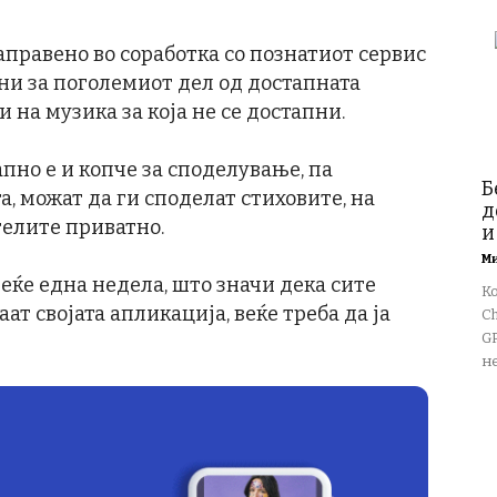
правено во соработка со познатиот сервис
пни за поголемиот дел од достапната
 на музика за која не се достапни.
пно е и копче за споделување, па
Б
, можат да ги споделат стиховите, на
д
телите приватно.
и
М
веќе една недела, што значи дека сите
К
т својата апликација, веќе треба да ја
Ch
GP
не