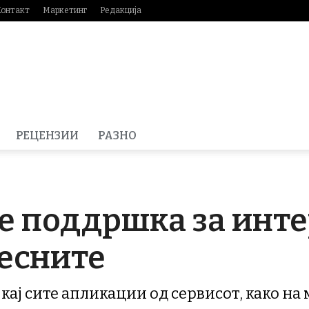
Контакт
Маркетинг
Редакција
РЕЦЕНЗИИ
РАЗНО
де поддршка за инт
песните
кај сите апликации од сервисот, како на 