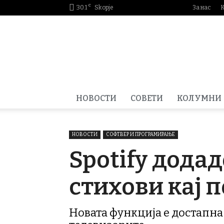
C
30.1
Skopje
За нас
Smartportal.mk
НОВОСТИ
СОВЕТИ
КОЛУМНИ
НОВОСТИ
СОФТВЕР И ПРОГРАМИРАЊЕ
Spotify дода
стихови кај 
Новата функција е достапна 