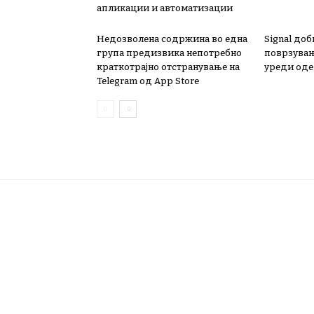
апликации и автоматизации
Недозволена содржина во една
Signal доб
група предизвика непотребно
поврзувањ
краткотрајно отстранување на
уреди од
Telegram од App Store