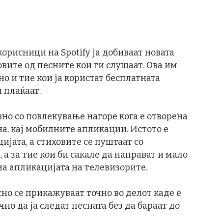
орисници на Spotify ја добиваат новата
вите од песните кои ги слушаат. Ова им
о и тие кои ја користат бесплатната
и плаќаат.
вно со повлекување нагоре кога е отворена
а, кај мобилните апликации. Истото е
ијата, а стиховите се пуштаат со
а за тие кои би сакале да направат и мало
на апликацијата на телевизорите.
но се прикажуваат точно во делот каде е
но да ја следат песната без да бараат до