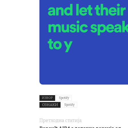
ИЗВОР
Spotify
ОЗНАКИ
Spotify
Претходна статија