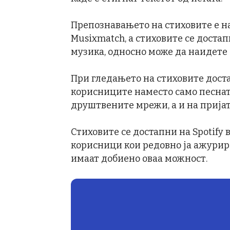
Препознавањето на стиховите е на
Musixmatch, а стиховите се доста
музика, односно може да наидете и
При гледањето на стиховите доста
корисниците наместо само песната
друштвените мрежи, а и на прија
Стиховите се достапни на Spotify 
корисници кои редовно ја ажурираа
имаат добиено оваа можност.