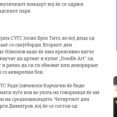
 музичкиот концерт кој ќе се одржи
адскиот парк.
ата СУГС Јосип Броз Тито, во кој деца од
аат со скејтборди. Вториот ден
це Николов каде ќе има креативно катче
аучат да цртаат и купат ,,Doodle Art“ од
 и рачно да си ги обноват или декорираат
 со акварелни бои.
ГС Раде Јовчевски Корчагин ќе биде
ати луѓе кои во улога на говорници ќе им
ови на средношколците. Четвртиот ден
рги Димитров, кој ќе се состои од