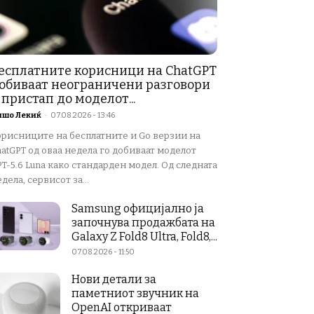
есплатните корисници на ChatGPT
обиваат неограничени разговори
 пристап до моделот...
ишо Лекиќ
-
07.08.2026 - 13:46
орисниците на бесплатните и Go верзии на
atGPT од оваа недела го добиваат моделот
T-5.6 Luna како стандарден модел. Од следната
дела, сервисот за...
Samsung официјално ја
започнува продажбата на
Galaxy Z Fold8 Ultra, Fold8,...
07.08.2026 - 11:50
Нови детали за
паметниот звучник на
OpenAI откриваат