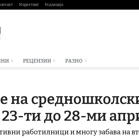
онтакт
Маркетинг
Редакција
МНИ
РЕЦЕНЗИИ
РАЗНО
е на средношколск
 23-ти до 28-ми апр
ативни работилници и многу забава на в