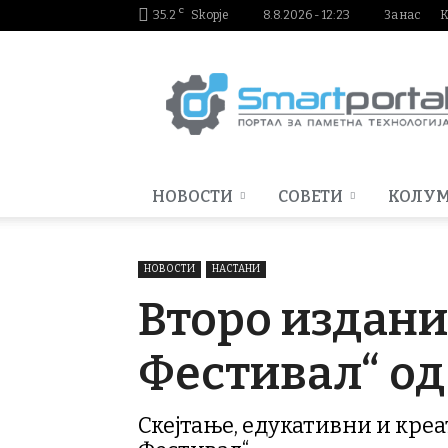
C
35.2
Skopje
8.8.2026 - 12:23
За нас
К
Smartportal.mk
НОВОСТИ
СОВЕТИ
КОЛУ
НОВОСТИ
НАСТАНИ
Второ издани
Фестивал“ од
Скејтање, едукативни и кре