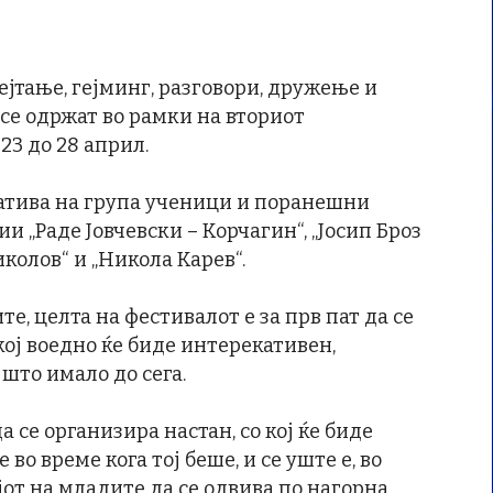
кејтање, гејминг, разговори, дружење и
 се одржат во рамки на вториот
23 до 28 април.
атива на група ученици и поранешни
 „Раде Јовчевски – Корчагин“, „Јосип Броз
иколов“ и „Никола Карев“.
е, целта на фестивалот е за прв пат да се
кој воедно ќе биде интерекативен,
што имало до сега.
а се организира настан, со кој ќе биде
о време кога тој беше, и се уште е, во
јот на младите да се одвива по нагорна