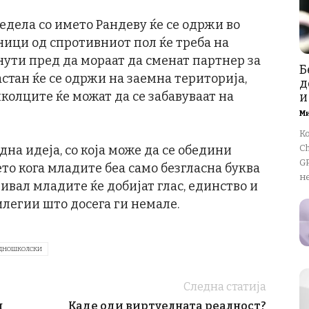
едела со името Рандеву ќе се одржи во
ници од спротивниот пол ќе треба на
нути пред да мораат да сменат партнер за
Б
тан ќе се одржи на заемна територија,
д
колците ќе можат да се забавуваат на
и
М
К
на идеја, со која може да се обедини
Ch
GP
то кога младите беа само безгласна буква
не
ивал младите ќе добијат глас, единство и
легии што досега ги немале.
дношколски
Следна статија
н
Каде оди виртуелната реалност?