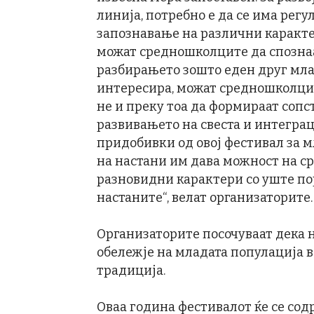
линија, потребно е да се има рег
запознавање на различни карактер
можат средношколците да спознаа
разбирањето зошто еден друг млад
интересира, можат средношколците
не и преку тоа да формираат сопс
развивањето на свеста и интеграц
придобивки од овој фестивал за 
на настани им дава можност на ср
разновидни карактери со уште п
настаните“, велат организаторите.
Организаторите посочуваат дека н
обележје на младата популација 
традиција.
Оваа година фестивалот ќе се содр