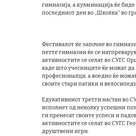
гимназија, а кулминација ќе биде
последниот ден во „Школка“ во гр
Фестивалот ќе започне во гимназиј
петте гимназии ќе се натпреварув
активностите се селат во СУГС Ор
каде што учесниците ќе можат да н
професионалци, а воедно ќе можат
своите стари патики и велосипеди
Едукативниот третти настан во СУ
исполнет од неколку успешни позн
ги пренесат своите успеси и пад
активностите се селат во СУГС Гео
друштвени игри.