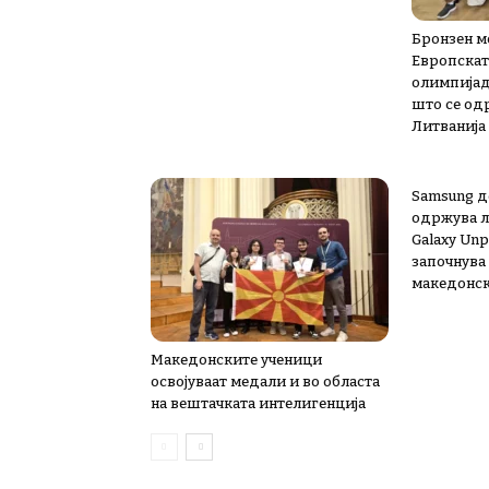
Бронзен м
Европскат
олимпијад
што се од
Литванија
Samsung д
одржува л
Galaxy Unp
започнува 
македонск
Македонските ученици
освојуваат медали и во областа
на вештачката интелигенција