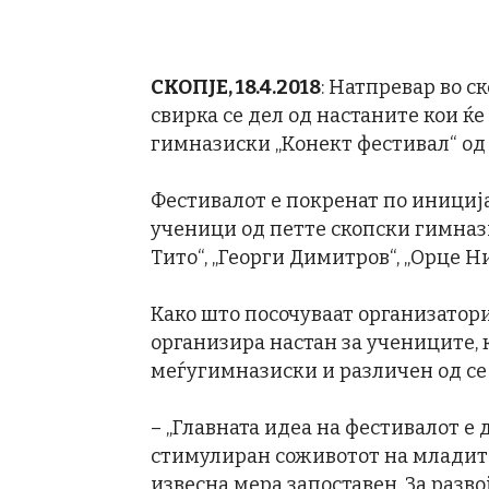
СКОПЈЕ, 18.4.2018
: Натпревар во с
свирка се дел од настаните кои ќе
гимназиски „Конект фестивал“ од 
Фестивалот е покренат по инициј
ученици од петте скопски гимназии
Тито“, „Георги Димитров“, „Орце Н
Како што посочуваат организаторит
организира настан за учениците, 
меѓугимназиски и различен од се 
– „Главната идеа на фестивалот е д
стимулиран соживотот на младите в
извесна мера запоставен. За разво