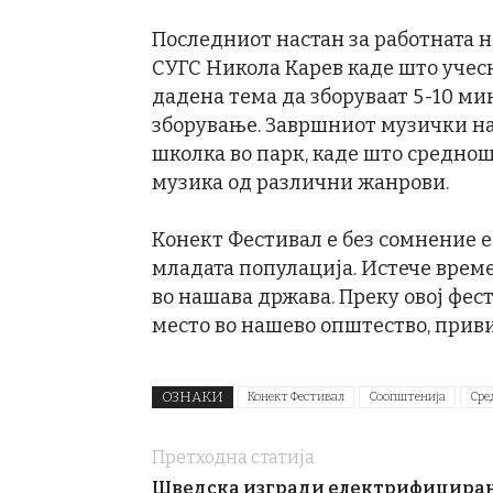
Последниот настан за работната н
СУГС Никола Карев каде што учес
дадена тема да зборуваат 5-10 ми
зборување. Завршниот музички нас
школка во парк, каде што среднош
музика од различни жанрови.
Конект Фестивал е без сомнение ед
младата популација. Истече време
во нашава држава. Преку овој фест
место во нашево општество, приви
ОЗНАКИ
Конект Фестивал
Соопштенија
Сре
Претходна статија
Шведска изгради електрифицира