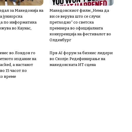
едал за Македонија на
Македонскиот филм „Нема да
а јуниорска
ви се верува што се случи
а по информатика
претходно“ со светска
ржува во Каунас,
премиера во официјалната
конкуренција на фестивалот во
Олденбург
енес во Лондон го
Прв AI форум за бизнис лидери
етното издание на
во Скопје: Редефинирање на
acked, a настанот
македонската ИТ сцена
во 15 часот по
о време