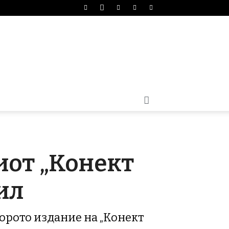
иот „Конект
ил
торото издание на „Конект