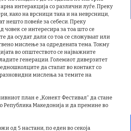
уларна интеракција со различни луѓе. Преку
и, како на врсници така и на неврсници,
т нешто повеќе за себеси. Преку
 човек се интересира за тоа што се
 да осудат дали со тоа се сложуваат или
твено мислење за одредената тема. Токму
ијата во општеството се најважните
младите генерации. Големиот диверзитет
едношколците да стапат во контакт со
оразновидни мислења за темите на
ивниот план е „Конект Фестивал“ да стане
во Република Македонија и да премине во
жи од 5 настани, по еден во секоја