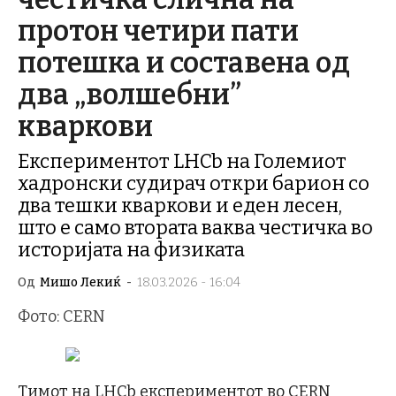
протон четири пати
потешка и составена од
два „волшебни”
кваркови
Експериментот LHCb на Големиот
хадронски судирач откри барион со
два тешки кваркови и еден лесен,
што е само втората ваква честичка во
историјата на физиката
Од
Мишо Лекиќ
-
18.03.2026 - 16:04
Фото: CERN
Тимот на LHCb експериментот во CERN