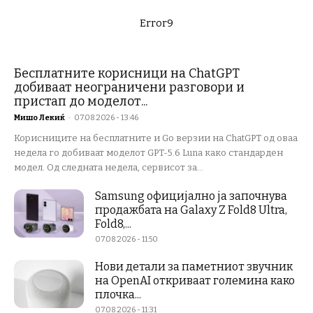
Error9
Бесплатните корисници на ChatGPT
добиваат неограничени разговори и
пристап до моделот...
Мишо Лекиќ
-
07.08.2026 - 13:46
Корисниците на бесплатните и Go верзии на ChatGPT од оваа
недела го добиваат моделот GPT-5.6 Luna како стандарден
модел. Од следната недела, сервисот за...
Samsung официјално ја започнува
продажбата на Galaxy Z Fold8 Ultra,
Fold8,...
07.08.2026 - 11:50
Нови детали за паметниот звучник
на OpenAI откриваат големина како
плочка...
07.08.2026 - 11:31