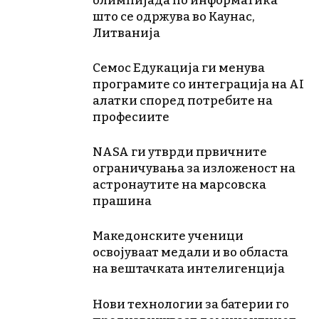
олимпијада по информатика
што се одржува во Каунас,
Литванија
Семос Едукација ги менува
програмите со интеграција на AI
алатки според потребите на
професиите
NASA ги утврди првичните
ограничувања за изложеност на
астронаутите на марсовска
прашина
Македонските ученици
освојуваат медали и во областа
на вештачката интелигенција
Нови технологии за батерии го