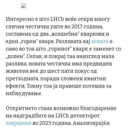
Интересно е што LHCb веќе откри многу
слична честичка уште во 2017 година,
составена од два „волшебни” кваркови и
еден „горен” кварк. Разликата кај
новата
е
само во тоа што „горниот” кварк е заменет со
„долен”. Сепак, и покрај таа наизглед мала
разлика, новата честичка има предвиден
животен век до шест пати покус од
претходната, поради сложени квантни
ефекти. Токму тоа ја правеше потешка за
набљудување.
Откритието стана возможно благодарение
на надградбите на LHCb детекторот
завршени
во 2023 година. Анализирајќи