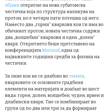
објави
откритие на нова субатомска
честичка која по структура наликува на
протон, но е четири пати потешка од него.
Наместо два „горни” кваркови кои ги има во
обичниот протон, новата честичка содржи
два „волшебни” кваркови и еден „долен”
кварк. Откритието беше претставено на
конференцијата
Moriond
, една од
најважните годишни средби за физика на
честички.
За оние кои не се длабоко во
темата
,
кварковите се основните градбени
елементи на материјата и доаѓаат во шест
вида: горен, долен, волшебен, чуден, врвен и
длабински кварк. Тие се комбинираат во
групи од по два или три за да формираат