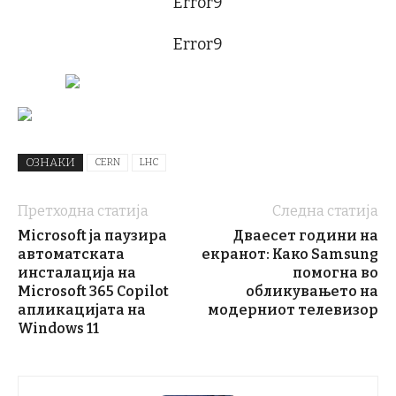
Error9
Error9
ОЗНАКИ
CERN
LHC
Претходна статија
Следна статија
Microsoft ја паузира
Дваесет години на
автоматската
екранот: Како Samsung
инсталација на
помогна во
Microsoft 365 Copilot
обликувањето на
апликацијата на
модерниот телевизор
Windows 11