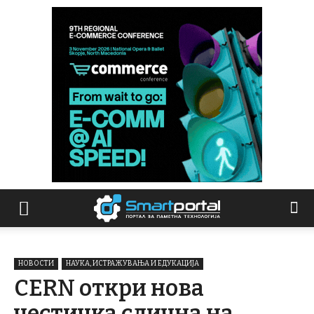
НОВОСТИ
НАУКА, ИСТРАЖУВАЊА И ЕДУКАЦИЈА
CERN откри нова
честичка слична на