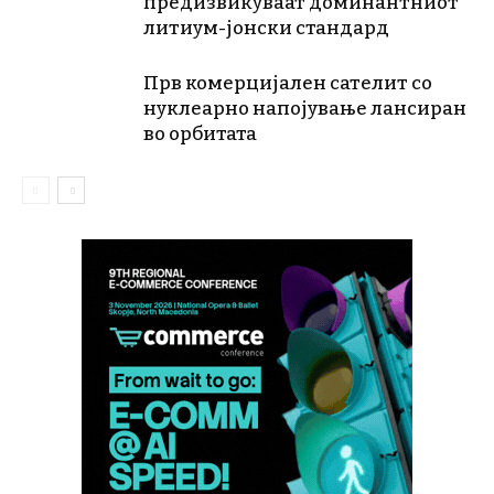
предизвикуваат доминантниот
литиум-јонски стандард
Прв комерцијален сателит со
нуклеарно напојување лансиран
во орбитата