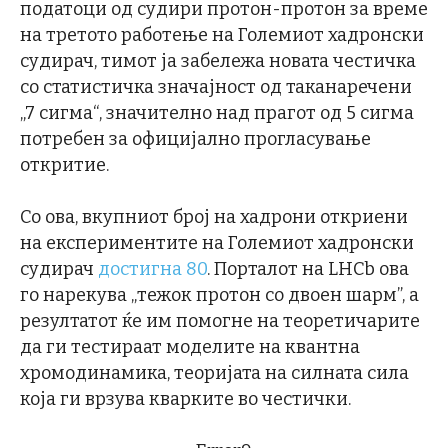
податоци од судири протон-протон за време
на третото работење на Големиот хадронски
судирач, тимот ја забележа новата честичка
со статистичка значајност од таканаречени
„7 сигма“, значително над прагот од 5 сигма
потребен за официјално прогласување
откритие.
Со ова, вкупниот број на хадрони откриени
на експериментите на Големиот хадронски
судирач
достигна 80
. Порталот на LHCb ова
го нарекува „тежок протон со двоен шарм”, а
резултатот ќе им помогне на теоретичарите
да ги тестираат моделите на квантна
хромодинамика, теоријата на силната сила
која ги врзува кварките во честички.