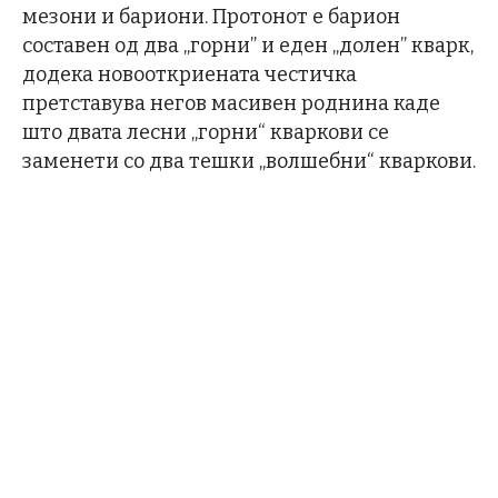
мезони и бариони. Протонот е барион
составен од два „горни” и еден „долен” кварк,
додека новооткриената честичка
претставува негов масивен роднина каде
што двата лесни „горни“ кваркови се
заменети со два тешки „волшебни“ кваркови.