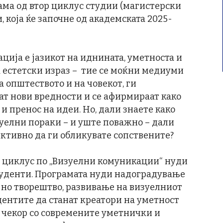
рама од втор циклус студии (магистерски
 која ќе започне од академската 2025-
ација е јазикот на иднината, уметноста и
а естетски израз – тие се моќни медиуми
 општеството и на човекот, ги
ат нови вредности и се афирмираат како
и пренос на идеи. Но, дали знаете како
зуелни пораки – и уште поважно – дали
фективно да ги обликувате сопствените?
р циклус по „Визуелни комуникации“ нуди
туденти. Програмата нуди надоградување
но творештво, развивање на визуелниот
удентите да станат креатори на уметност
о чекор со современите уметнички и