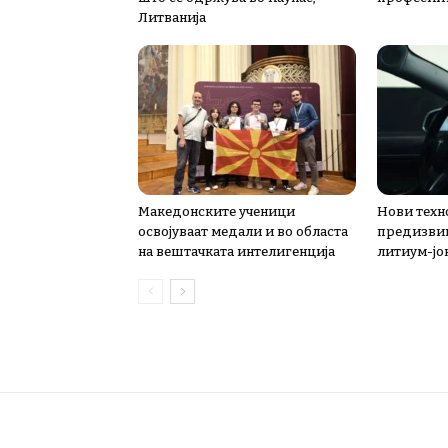
Литванија
Македонските ученици
Нови техн
освојуваат медали и во областа
предизви
на вештачката интелигенција
литиум-јо