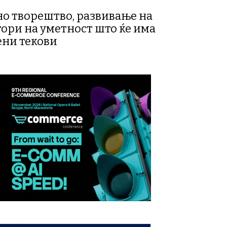
о творештво, развивање на
тори на уметност што ќе има
ени текови