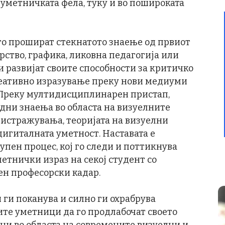
уметничката фела, туку и во пошироката
го прошират стекнатото знаење од првиот
рство, графика, ликовна педагогија или
и развијат своите способности за критичко
еативно изразување преку нови медиуми
 Преку мултидисциплинарен пристап,
едни знаења во областа на визуелните
истражувања, теоријата на визуелни
игиталната уметност. Наставата е
пен процес, кој го следи и поттикнува
етнички израз на секој студент со
ен професорски кадар.
ги поканува и силно ги охрабрува
те уметници да го продлабочат своето