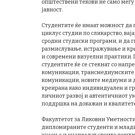
општествени текови не само меѓу 
јавност.
Студентите ќе имаат можност да 
циклус студии по сликарство, ваја
сродни студиски програми, и да г
размислување, истражување и кр
и современи визуелни практики.
студентите ќе се стекнат со напр
комуникации, трансмедиумските 
комуникации, новите медиуми и д
креирана како индивидуален и гру
личниот развој и автентичниот ум
поддршка на докажан и квалитет
Факултетот за Ликовни Уметности 
дипломираните студенти и млади