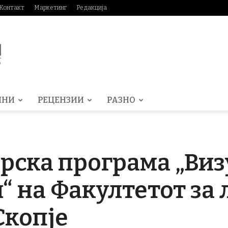
Контакт
Маркетинг
Редакција
МНИ
РЕЦЕНЗИИ
РАЗНО
рска програма „Ви
 на Факултетот за
Скопје