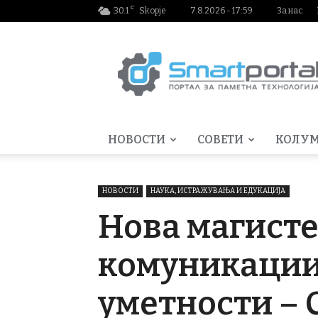
C
30.1
Skopje
7.8.2026 - 17:59
За нас
Smartportal.mk
НОВОСТИ
СОВЕТИ
КОЛУ
НОВОСТИ
НАУКА, ИСТРАЖУВАЊА И ЕДУКАЦИЈА
Нова магисте
комуникации“
уметности – 