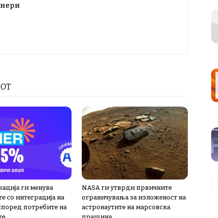
тнери
РОТ
кација ги менува
NASA ги утврди првичните
е со интеграција на
ограничувања за изложеност на
 според потребите на
астронаутите на марсовска
те
прашина