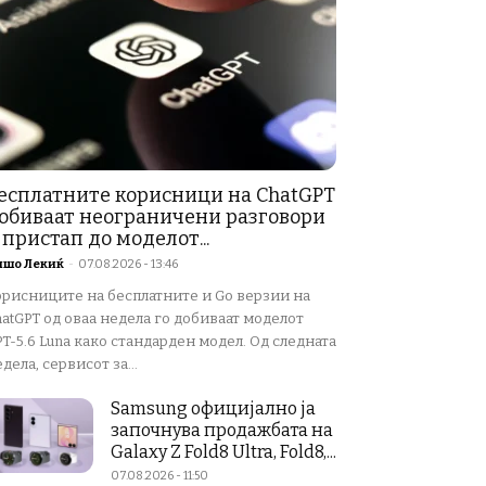
есплатните корисници на ChatGPT
обиваат неограничени разговори
 пристап до моделот...
ишо Лекиќ
-
07.08.2026 - 13:46
орисниците на бесплатните и Go верзии на
atGPT од оваа недела го добиваат моделот
T-5.6 Luna како стандарден модел. Од следната
дела, сервисот за...
Samsung официјално ја
започнува продажбата на
Galaxy Z Fold8 Ultra, Fold8,...
07.08.2026 - 11:50