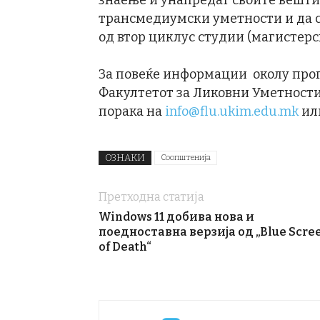
знаење и унапредат своите вешти
трансмедиумски уметности и да с
од втор циклус студии (магистер
За повеќе информации околу прогр
Факултетот за Ликовни Уметност
порака на
info@flu.ukim.edu.mk
или
ОЗНАКИ
Соопштенија
Претходна статија
Windows 11 добива нова и
поедноставна верзија од „Blue Scre
of Death“