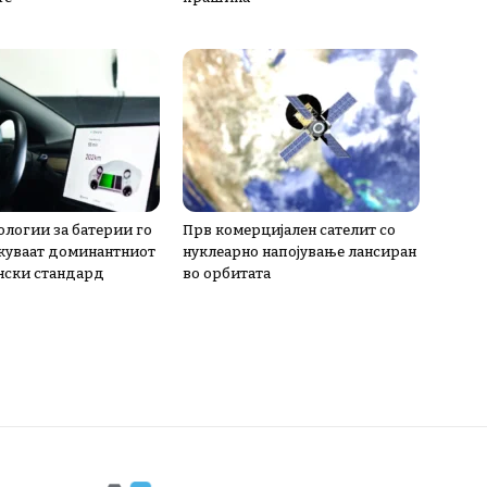
ологии за батерии го
Прв комерцијален сателит со
куваат доминантниот
нуклеарно напојување лансиран
нски стандард
во орбитата