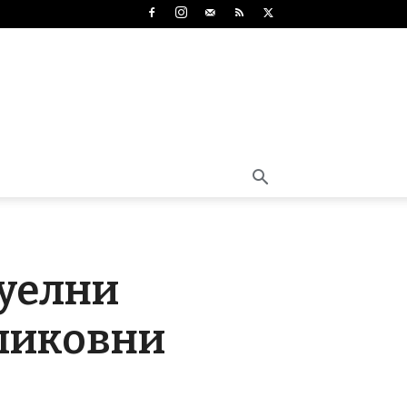
зуелни
 ликовни