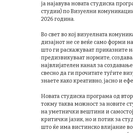
ја најавува новата студиска прог
студии) по Визуелни комуникации,
2026 година.
Во свет во кој визуелната комуник
дизајнот не се веќе само форми н
што ги раскажуваат приказните на
предизвикуваат нормите, создава
највлијателен канал за создавање 
свесно да ги прочитате туѓите ви
знаете како креативно, јасно и е
Новата студиска програма од вто
токму таква можност за новите с
на уметнички вештини и самостој
критички јазик, но и потик за ст
што ќе има вистинско влијание в