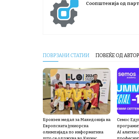
Соопштенија од пар
ПОВРЗАНИ СТАТИИ
ПОВЕЌЕ ОД АВТО
Бронзен медал за Македонија на
Семос Еду
Европската јуниорска
програмит
олимпијада по информатика
AI алатки
што се одржува во Каунас,
професии