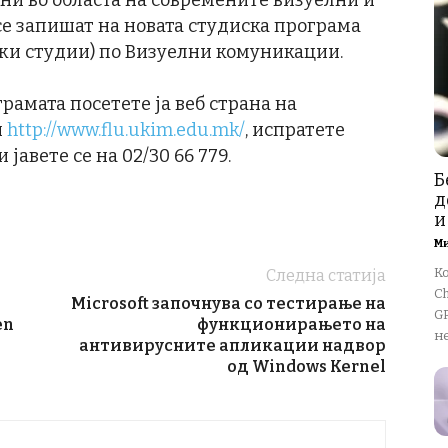
ни во областа на современите визуелни и
е запишат на новата студиска програма
ски студии) по Визуелни комуникации.
амата посетете ја веб страна на
и
http://www.flu.ukim.edu.mk/
, испратете
 јавете се на 02/30 66 779.
Б
д
и
М
К
Следна статија
Ch
Microsoft започнува со тестирање на
GP
en
функционирањето на
не
антивирусните апликации надвор
од Windows Kernel