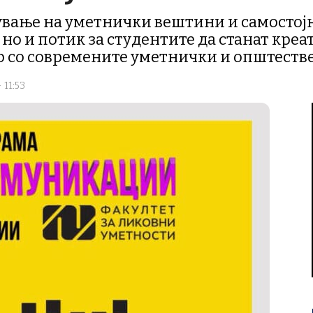
вање на уметнички вештини и самостојн
но и потик за студентите да станат креа
ор со современите уметнички и општеств
 11:53