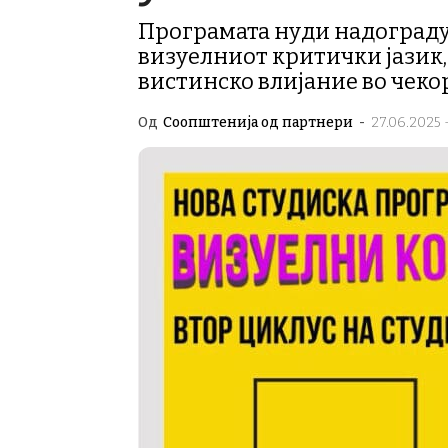
Програмата нуди надограду
визуелниот критички јазик, 
вистинско влијание во чек
Од
Соопштенија од партнери
-
27.06.2025 -