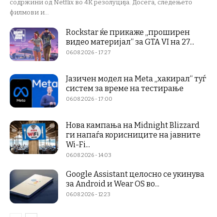
содржини од Netflix во 4K резолуција. Досега, следењето
филмови и...
Rockstar ќе прикаже „проширен
видео материјал“ за GTA VI на 27...
06.08.2026 - 17:27
Јазичен модел на Meta „хакирал“ туѓ
систем за време на тестирање
06.08.2026 - 17:00
Нова кампања на Midnight Blizzard
ги напаѓа корисниците на јавните
Wi-Fi...
06.08.2026 - 14:03
Google Assistant целосно се укинува
за Android и Wear OS во...
06.08.2026 - 12:23