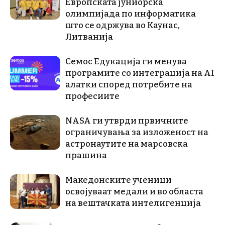
Европската јуниорска
олимпијада по информатика
што се одржува во Каунас,
Литванија
Семос Едукација ги менува
програмите со интеграција на AI
алатки според потребите на
професиите
NASA ги утврди првичните
ограничувања за изложеност на
астронаутите на марсовска
прашина
Македонските ученици
освојуваат медали и во областа
на вештачката интелигенција