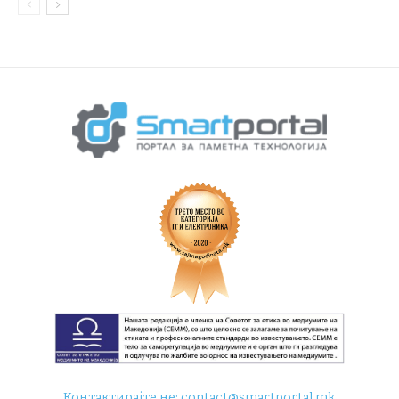
Контактирајте не:
contact@smartportal.mk