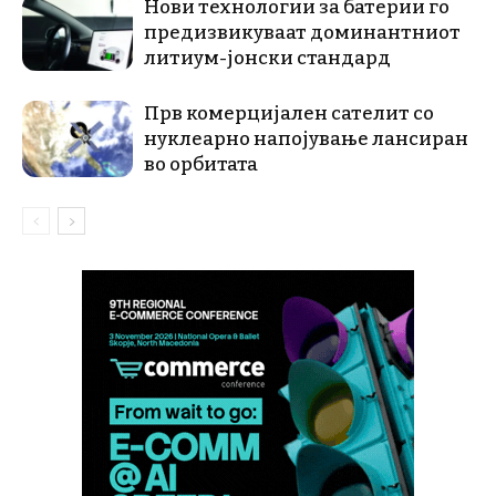
Нови технологии за батерии го
предизвикуваат доминантниот
литиум-јонски стандард
Прв комерцијален сателит со
нуклеарно напојување лансиран
во орбитата