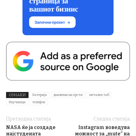
ОЗНАКИ
Батерија
движење на прсти
метален таб
Научници
телефон
Претходна статија
Следна статија
NASA ќе ја создаде
Instagram воведува
најстудената
можност за „mute“ на