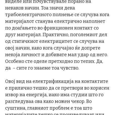
виделе или почувствувале порано на
некаков начин. Тоа значи дека
трибоелектричното полнење се случува кога
материјалот станува електрично наполнет
по доаѓањето во фрикционен контакт со
друг материјал. Практично, поголемиот дел
од статичкиот електрицитет се случува на
овој начин, како кога случајно ќе допрете
некоја личност и добивате мал удар од него.
Особено сте оделе претходно по тепих. Да,
да – сите го знаеме тоа чувство.
Овој вид на електрификација на контактите
е прилично тешко да се претвори во корисен
извор на енергија, иако има студии што го
разгледуваа ова како можен чекор. Во
суштина, главниот проблем е тоа што
материјалите тешко се произведуваат или