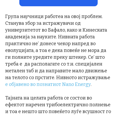
Група научници работеа на овој проблем.
Станува збор за истражувачи од
универзитетот во Бафало, како и Кинеската
академија за науките. Нивната работа
практично не’ донесе чекор напред во
еволуцијата, а тоа е дека повеќе не мора да
ги полните уредите преку штекер. Се’ што
треба е да располагате со т.н. специјален
метален таб и да направите мало движење
на телото со прстите. Нивното истражување
е објавено во познатиот Nano Energy
.
Тајната на целата работа се состои во
ефектот наречен трибоелектрично полнење
и тоа е нешто што повеќето луѓе всушност го