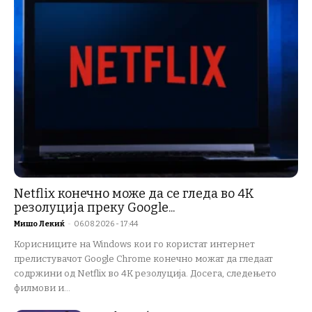
Netflix конечно може да се гледа во 4K
резолуција преку Google...
Мишо Лекиќ
-
06.08.2026 - 17:44
Корисниците на Windows кои го користат интернет
прелистувачот Google Chrome конечно можат да гледаат
содржини од Netflix во 4K резолуција. Досега, следењето
филмови и...