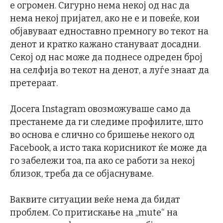
е огромен. Сигурно нема некој од нас да
нема некој пријател, ако не е и повеќе, кои
објавуваат едноставно премногу во текот на
денот и кратко кажано стануваат досадни.
Секој од нас може да поднесе одреден број
на селфија во текот на денот, а луѓе знаат да
претераат.
Досега Instagram овозможуваше само да
престанеме да ги следиме профилите, што
во основа е слично со бришење некого од
Facebook, а исто така корисникот ќе може да
го забележи тоа, па ако се работи за некој
близок, треба да се објаснуваме.
Ваквите ситуации веќе нема да бидат
проблем. Со притискање на „mute“ на