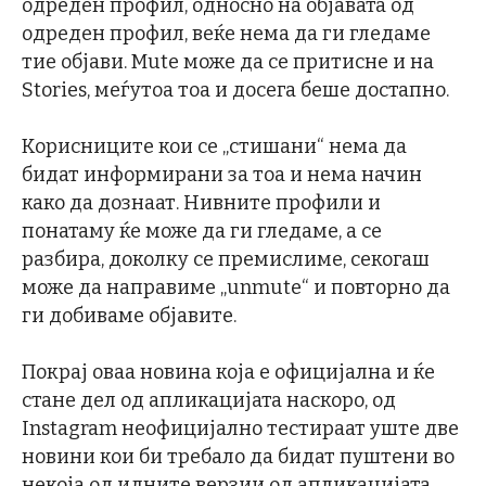
одреден профил, односно на објавата од
одреден профил, веќе нема да ги гледаме
тие објави. Mute може да се притисне и на
Stories, меѓутоа тоа и досега беше достапно.
Корисниците кои се „стишани“ нема да
бидат информирани за тоа и нема начин
како да дознаат. Нивните профили и
понатаму ќе може да ги гледаме, а се
разбира, доколку се премислиме, секогаш
може да направиме „unmute“ и повторно да
ги добиваме објавите.
Покрај оваа новина која е официјална и ќе
стане дел од апликацијата наскоро, од
Instagram неофицијално тестираат уште две
новини кои би требало да бидат пуштени во
некоја од идните верзии од апликацијата.