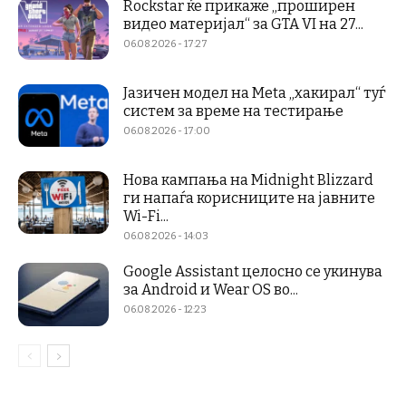
Rockstar ќе прикаже „проширен
видео материјал“ за GTA VI на 27...
06.08.2026 - 17:27
Јазичен модел на Meta „хакирал“ туѓ
систем за време на тестирање
06.08.2026 - 17:00
Нова кампања на Midnight Blizzard
ги напаѓа корисниците на јавните
Wi-Fi...
06.08.2026 - 14:03
Google Assistant целосно се укинува
за Android и Wear OS во...
06.08.2026 - 12:23