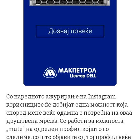
Со наредното ажурирање на Instagram
корисниците ќе добијат една можност која
според мене веќе одамна е потребна на оваа
друштвена мрежа. Се работи за можноста
„mute“ на одреден профил којшто го
следиме, со што објавите од тој профил веќе