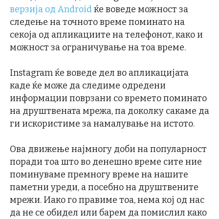
верзија од Android
ќе воведе можност за
следење на точното време поминато на
секоја од апликациите на телефонот, како и
можност за ограничување на тоа време.
Instagram ќе воведе дел во апликацијата
каде ќе може да следиме одредени
информации поврзани со времето поминато
на друштвената мрежа, па доколку сакаме да
ги искористиме за намалување на истото.
Ова движење најмногу доби на популарност
поради тоа што во денешно време сите ние
поминуваме премногу време на нашите
паметни уреди, а посебно на друштвените
мрежи. Иако го правиме тоа, нема кој од нас
да не се обидел или барем да помислил како