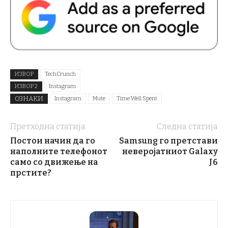
ИЗВОР
TechCrunch
ИЗВОР 2
Instagram
ОЗНАКИ
Instagram
Mute
Time Well Spent
Претходна статија
Следна статија
Постои начин да го
Samsung го претстави
наполните телефонот
неверојатниот Galaxy
само со движење на
Ј6
прстите?