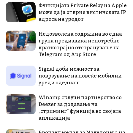
Функцијата Private Relay на Apple
може да ја открие вистинската IP
адреса на уредот
Недозволена содржина во една
група предизвика непотребно
краткотрајно отстранување на
Telegram од App Store
Signal доби можност за
поврзување на повеќе мобилни
уреди одеднаш
Winamp склучи партнерство со
Deezer за додавање на
„стриминг“ функција во својата
апликација
Бронзен медал за Македонија на