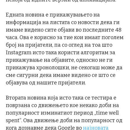
Едната новина е прикажувањето на
информација на листата со новости дека ги
имаме видено сите објави во последните 48
часа. Ова е корисно за тие кои имаат поголем
број на пријатели, па со оглед на тоа што
Instagram исто така користи алгоритам за
прикажување на објавите, односно не ги
прикажува хронолошки, не секогаш може да
сме сигурни дека имаме видено се што се
објавува од нашите пријатели.
Втората новина која исто така се тестира е
поврзана со движењето кое некако доби на
популарност изминатиот период „time well
spent“. Ова движење доби на популарност од
кога дознавме дека Google во
најновата