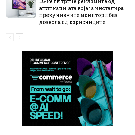
LG ќе ги тргне рекламите од
апликацијата која ја инсталира
преку нивните монитори без
дозвола од корисниците