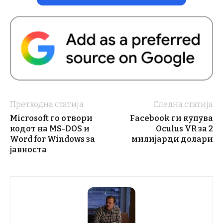
Претходна статија
Следна статија
Microsoft го отвори
Facebook ги купува
кодот на MS-DOS и
Oculus VR за 2
Word for Windows за
милијарди долари
јавноста