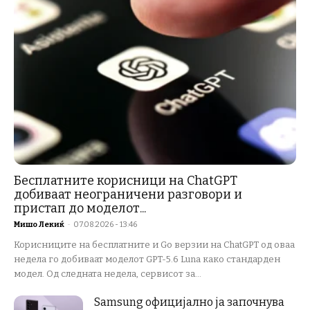
Бесплатните корисници на ChatGPT
добиваат неограничени разговори и
пристап до моделот...
Мишо Лекиќ
-
07.08.2026 - 13:46
Корисниците на бесплатните и Go верзии на ChatGPT од оваа
недела го добиваат моделот GPT-5.6 Luna како стандарден
модел. Од следната недела, сервисот за...
Samsung официјално ја започнува