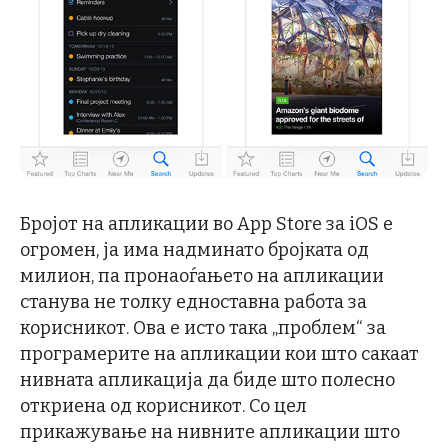
Бројот на апликации во App Store за iOS е
огромен, ја има надминато бројката од
милион, па пронаоѓањето на апликации
станува не толку едноставна работа за
корисникот. Ова е исто така „проблем“ за
програмерите на апликации кои што сакаат
нивната апликација да биде што полесно
откриена од корисникот. Со цел
прикажување на нивните апликации што