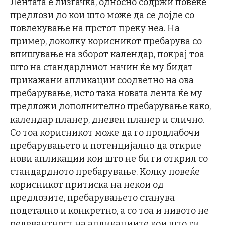
Лентата е лизгачка, односно содржи повеќе
предлози до кои што може да се дојде со
повлекување на прстот преку неа. На
пример, доколку корисникот пребарува со
впишување на зборот календар, покрај тоа
што на стандардниот начин ќе му бидат
прикажани апликации соодветно на ова
пребарување, исто така новата лента ќе му
предложи дополнително пребарување како,
календар планер, дневен планер и слично.
Со тоа корисникот може да го продлабочи
пребарувањето и потенцијално да открие
нови апликации кои што не би ги открил со
стандардното пребарување. Колку повеќе
корисникот притиска на некои од
предлозите, пребарувањето станува
подетално и конкретно, а со тоа и нивото не
релевантност на апликациите кои што ги