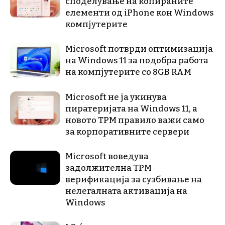
споделување на копираните
елементи од iPhone кон Windows
компјутерите
Microsoft потврди оптимизација
на Windows 11 за подобра работа
на компјутерите со 8GB RAM
Microsoft не ја укинува
пиратеријата на Windows 11, а
новото TPM правило важи само
за корпоративните сервери
Microsoft воведува
задолжителна TPM
верификација за сузбивање на
нелегалната активација на
Windows