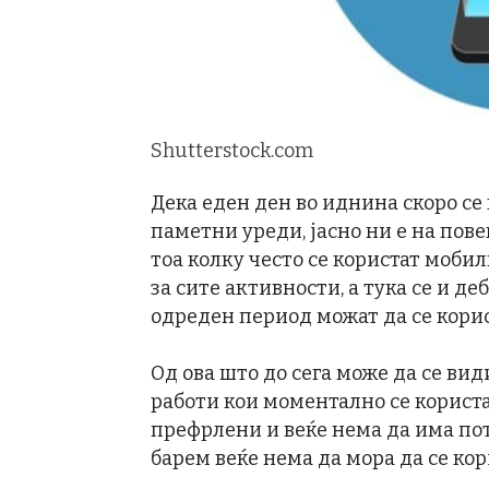
Shutterstock.com
Дека еден ден во иднина скоро се
паметни уреди, јасно ни е на повеќ
тоа колку често се користат моби
за сите активности, а тука се и 
одреден период можат да се корис
Од ова што до сега може да се вид
работи кои моментално се користа
префрлени и веќе нема да има пот
барем веќе нема да мора да се кор