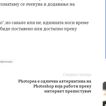
 понатаму се очекува и додавање на
но“, но сакале или не, иднината носи време
е биде поставено или достапно преку
ификација
Следна статија
Photopea е одлична алтернатива на
о
Photoshop која работи преку
интернет прелистувач