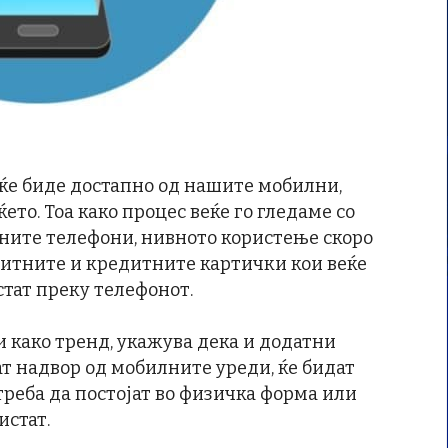
 ќе биде достапно од нашите мобилни,
ето. Тоа како процес веќе го гледаме со
лните телефони, нивното користење скоро
дебитните и кредитните картички кои веќе
тат преку телефонот.
и како тренд, укажува дека и додатни
т надвор од мобилните уреди, ќе бидат
реба да постојат во физичка форма или
истат.