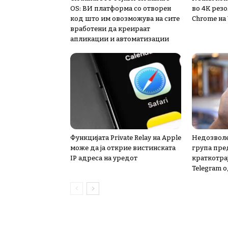
OS: ВИ платформа со отворен
во 4K резо
код што им овозможува на сите
Chrome на
вработени да креираат
апликации и автоматизации
Функцијата Private Relay на Apple
Недозволе
може да ја открие вистинската
група пре
IP адреса на уредот
краткотра
Telegram о