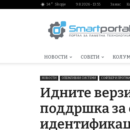
C
34
Skopje
9.8.2026 - 13:55
За нас
К
Smartportal.mk
НОВОСТИ
СОВЕТИ
КОЛУ
НОВОСТИ
ОПЕРАТИВНИ СИСТЕМИ
СОФТВЕР И ПРОГР
Идните верзи
поддршка за 
идентификац