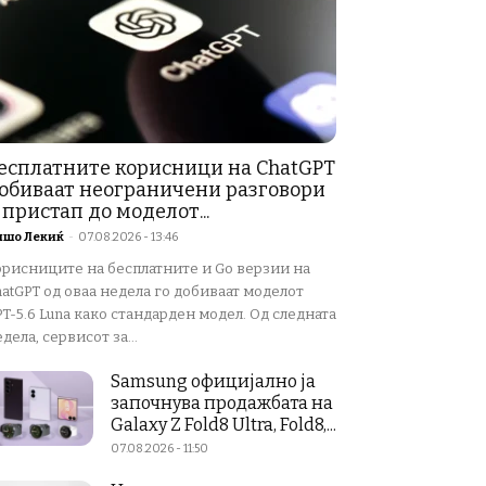
есплатните корисници на ChatGPT
обиваат неограничени разговори
 пристап до моделот...
ишо Лекиќ
-
07.08.2026 - 13:46
орисниците на бесплатните и Go верзии на
atGPT од оваа недела го добиваат моделот
T-5.6 Luna како стандарден модел. Од следната
дела, сервисот за...
Samsung официјално ја
започнува продажбата на
Galaxy Z Fold8 Ultra, Fold8,...
07.08.2026 - 11:50