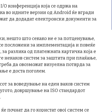
 I/O конференција која се одржа на
ека во идните верзии од Android ќе вгради
жат да додадат електронски документи за
и, нешто што секако не е за потценување,
се посложени за имплементација и повеќе
 за разлика од платежната картичка која е
те некаков систем за заштита при плаќање,
реба да овозможат визуелна потврда за
ње е доста поголем.
сот за воведување на еден ваков систем
другото, довршување на ISO стандардот
.
е почнат да го користат овој систем се