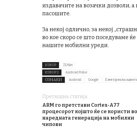
издавачите на возачки дозволи, а
пасошите.
За некој одлично, за некој „страш
во кое скоро се што поседуваме ќ
нашите мобилни уреди.
ИЗВОР
ZDNet
ИЗВОР 2
Android Police
ОЗНАКИ
Android
Google
Електронска идент
Претходна статија
ARM го претстави Cortex-A77
процесорот којшто ќе се користи в
наредната генерација на мобилни
чипови