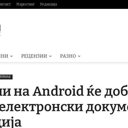
онтакт
Маркетинг
Редакција
МНИ
РЕЦЕНЗИИ
РАЗНО
АМИРАЊЕ
и на Android ќе доб
електронски докум
ија