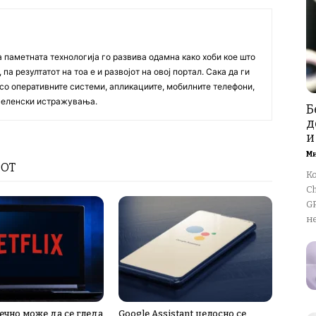
а паметната технологија го развива одамна како хоби кое што
па резултатот на тоа е и развојот на овој портал. Сака да ги
со оперативните системи, апликациите, мобилните телефони,
вселенски истражувања.
Б
д
и
М
РОТ
К
Ch
GP
не
нечно може да се гледа
Google Assistant целосно се