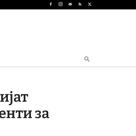
ијат
енти за