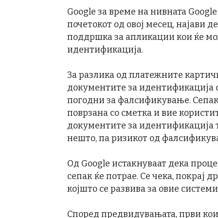
Google за време на нивната Google
почетокот од овој месец, најави д
поддршка за апликации кои ќе мо
идентификација.
За разлика од платежните картичк
документите за идентификација 
погодни за фалсификување. Сепак,
поврзана со сметка и вие користи
документите за идентификација т
нешто, па ризикот од фалсификува
Од Google истакнуваат дека проце
сепак ќе потрае. Се чека, покрај 
којшто се развива за овие системи
Според предвидувањата, први кои ќ