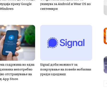
луција преку Google
укинува за Android и Wear OS во
 Windows
септември
на содржина во една
Signal доби можност за
дизвика непотребно
поврзување на повеќе мобилни
јно отстранување на
уреди одеднаш
д App Store