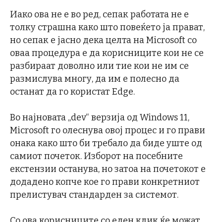
Иако ова не е во ред, сепак работата не е
толку страшна како што повеќето ја прават,
но сепак е јасно дека целта на Microsoft со
оваа процедура е да корисниците кои не се
разбираат доволно или тие кои не им се
размислува многу, да им е полесно да
останат да го користат Edge.
Во најновата „dev“ верзија од Windows 11,
Microsoft го олеснува овој процес и го прави
онака како што би требало да биде уште од
самиот почеток. Изборот на посебните
екстензии останува, но затоа на почетокот е
додадено копче кое го прави конкретниот
прелистувач стандарден за системот.
Со ова корисниците со еден клик ќе можат