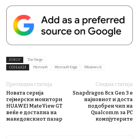
ИЗВОР
The Verge
ОЗНАКИ
Microsoft
Microsoft Edge
Windows 11
Претходна статија
Следна статија
Новата серија
Snapdragon 8cx Gen 3 е
гејмерски монитори
најновиот и доста
HUAWEI MateView GT
подобрен чип на
веќе e достапна на
Qualcomm за PC
македонскиот пазар
компјутерите