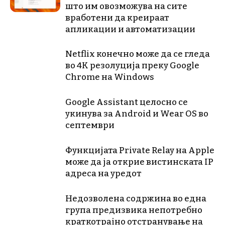
што им овозможува на сите
вработени да креираат
апликации и автоматизации
Netflix конечно може да се гледа
во 4K резолуција преку Google
Chrome на Windows
Google Assistant целосно се
укинува за Android и Wear OS во
септември
Функцијата Private Relay на Apple
може да ја открие вистинската IP
адреса на уредот
Недозволена содржина во една
група предизвика непотребно
краткотрајно отстранување на