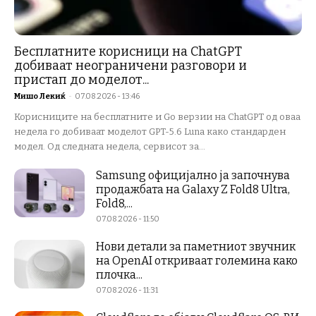
Бесплатните корисници на ChatGPT
добиваат неограничени разговори и
пристап до моделот...
Мишо Лекиќ
-
07.08.2026 - 13:46
Корисниците на бесплатните и Go верзии на ChatGPT од оваа
недела го добиваат моделот GPT-5.6 Luna како стандарден
модел. Од следната недела, сервисот за...
Samsung официјално ја започнува
продажбата на Galaxy Z Fold8 Ultra,
Fold8,...
07.08.2026 - 11:50
Нови детали за паметниот звучник
на OpenAI откриваат големина како
плочка...
07.08.2026 - 11:31