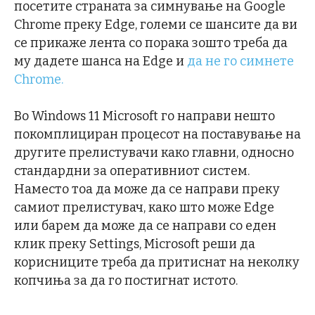
посетите страната за симнување на Google
Chrome преку Edge, големи се шансите да ви
се прикаже лента со порака зошто треба да
му дадете шанса на Edge и
да не го симнете
Chrome.
Во Windows 11 Microsoft го направи нешто
покомплициран процесот на поставување на
другите прелистувачи како главни, односно
стандардни за оперативниот систем.
Наместо тоа да може да се направи преку
самиот прелистувач, како што може Edge
или барем да може да се направи со еден
клик преку Settings, Microsoft реши да
корисниците треба да притиснат на неколку
копчиња за да го постигнат истото.