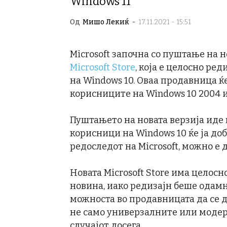
Windows 11
Од
Мишо Лекиќ
-
17.11.2021 - 15:51
Microsoft започна со пуштање на 
Microsoft Store
, која е целосно ре
на Windows 10. Оваа продавница ќе
корисниците на Windows 10 2004 и
Пуштањето на новата верзија иде 
корисници на Windows 10 ќе ја доб
редоследот на Microsoft, можно е 
Новата Microsoft Store има целосно
новина, иако редизајн беше одамн
можноста во продавницата да се д
не само универзалните или модер
случајот досега.