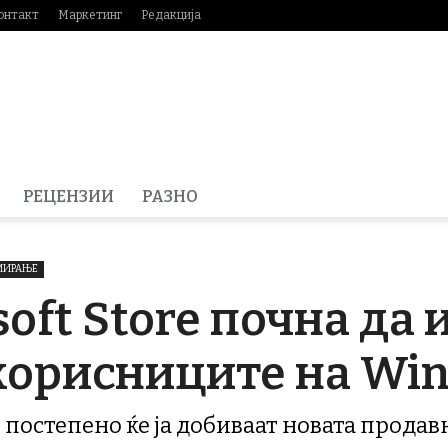
онтакт
Маркетинг
Редакција
РЕЦЕНЗИИ
РАЗНО
АМИРАЊЕ
oft Store почна да 
корисниците на Win
постепено ќе ја добиваат новата продав