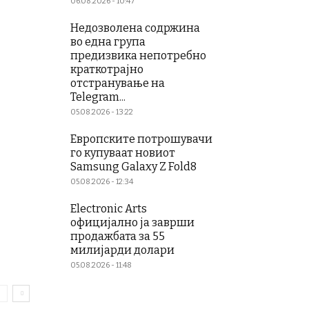
06.08.2026 - 10:47
Недозволена содржина
во една група
предизвика непотребно
краткотрајно
отстранување на
Telegram...
05.08.2026 - 13:22
Европските потрошувачи
го купуваат новиот
Samsung Galaxy Z Fold8
05.08.2026 - 12:34
Electronic Arts
официјално ја заврши
продажбата за 55
милијарди долари
05.08.2026 - 11:48