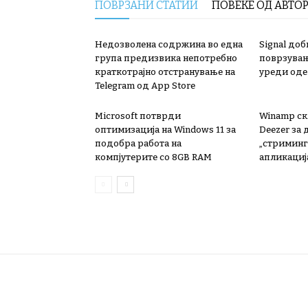
ПОВРЗАНИ СТАТИИ
ПОВЕЌЕ ОД АВТО
Недозволена содржина во една
Signal доб
група предизвика непотребно
поврзувањ
краткотрајно отстранување на
уреди од
Telegram од App Store
Microsoft потврди
Winamp ск
оптимизација на Windows 11 за
Deezer за
подобра работа на
„стриминг“
компјутерите со 8GB RAM
апликациј