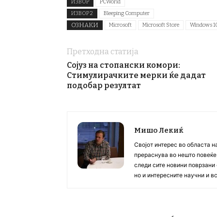
ИЗВОР
PCWorld
ИЗВОР 2
Bleeping Computer
ОЗНАКИ
Microsoft
Microsoft Store
Windows 1
Претходна статија
Сојуз на стопански комори:
Стимулирачките мерки ќе дадат
подобар резултат
Мишо Лекиќ
Својот интерес во областа н
прераснува во нешто повеќе, 
следи сите новини поврзани 
но и интересните научни и 