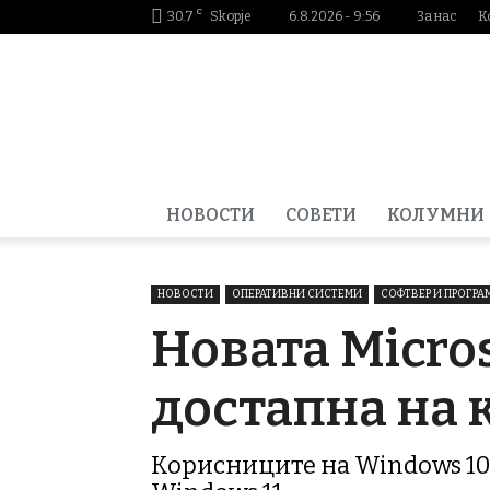
C
30.7
Skopje
6.8.2026 - 9:56
За нас
К
Smartportal.mk
НОВОСТИ
СОВЕТИ
КОЛУМНИ
НОВОСТИ
ОПЕРАТИВНИ СИСТЕМИ
СОФТВЕР И ПРОГР
Новата Micros
достапна на 
Корисниците на Windows 10 