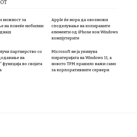
РОТ
и можност за
Apple ќе мора да овозможи
е на повеќе мобилни
споделување на копираните
еднаш
елементи од iPhone кон Windows
компјутерите
лучи партнерство со
Microsoft не ја укинува
 додавање на
пиратеријата на Windows 11, а
 функција во својата
новото TPM правило важи само
а
за корпоративните сервери