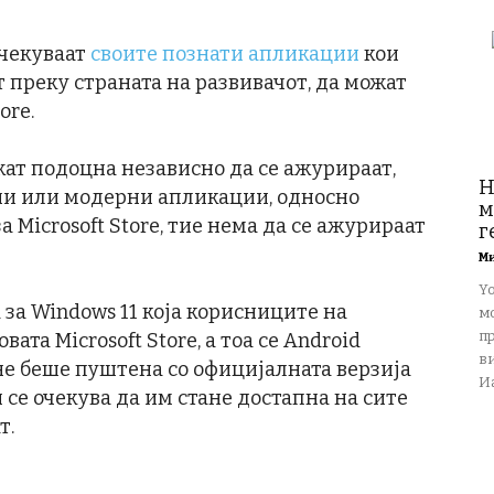
очекуваат
своите познати апликации
кои
т преку страната на развивачот, да можат
ore.
ат подоцна независно да се ажурираат,
Н
ни или модерни апликации, односно
м
 Microsoft Store, тие нема да се ажурираат
г
М
Y
 за Windows 11 која корисниците на
м
пр
вата Microsoft Store, а тоа се Android
в
не беше пуштена со официјалната верзија
Иа
 се очекува да им стане достапна на сите
т.