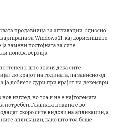
новата продавница за апликации, односно
дизајнирана за Windows 11, кај корисниците
 ја замени постојната за сите
ли понова верзија.
постепено, што значи дека сите
ијат до крајот на годината, па зависно од
да ја добиете дури при крајот на декември.
 нов изглед, но тоа и не е најголемата
а потребен. Главната новина е во
одадат скоро сите видови на апликации, а
ните апликации, како што тоа беше