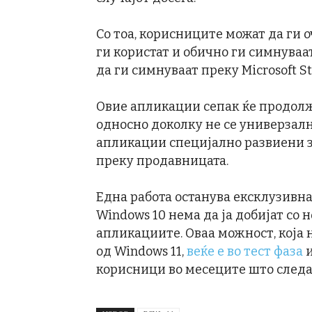
Со тоа, корисниците можат да ги 
ги користат и обично ги симнуваа
да ги симнуваат преку Microsoft St
Овие апликации сепак ќе продолж
односно доколку не се универзал
апликации специјално развиени за
преку продавницата.
Една работа останува ексклузивна
Windows 10 нема да ја добијат со но
апликациите. Оваа можност, која 
од Windows 11,
веќе е во тест фаза
и
корисници во месеците што следа