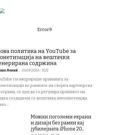
Error9
ова политика на YouTube за
онетизација на вештачки
енерирана содржина
ишо Лекиќ
-
06.08.2026 - 11:22
ouTube ги ажурираше правилата за
онетизација во рамките на својата партнерска
ограма, со цел да го регулира приливот на
идеа создадени со вештачка интелигенција.
ко...
Можни поголеми екрани
и дизајн без рамки кај
јубилејната iPhone 20...