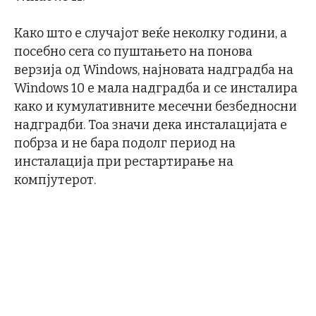
Како што е случајот веќе неколку години, а
посебно сега со пуштањето на понова
верзија од Windows, најновата надградба на
Windows 10 е мала надградба и се инсталира
како и кумулативните месечни безбедносни
надградби. Тоа значи дека инсталацијата е
побрза и не бара подолг период на
инсталација при рестартирање на
компјутерот.