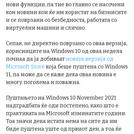
нови функции, па тие во главно се насочени
кон новини кои ќе им користат на бизнисите
и се поврзани со безбедноста, работата со
виртуелни машини и слично.
Сепак, не директно поврзано со оваа верзија,
корисниците на Windows 10 од оваа недела
почнаа да ја добиваат
новата верзија од
Microsoft Store
која беше пуштена со Windows
11, па може да се каже дека оваа новина е
многу поголема и поважна.
Пуштањето на Windows 10 November 2021
надградбата ќе оди постепено, како што е
практиката на Microsoft изминатите години.
Тоа значи дека истата нема на сите да им
биде пуштена уште од првиот ден, а тоа ќе