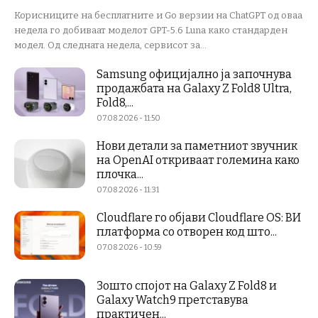
Корисниците на бесплатните и Go верзии на ChatGPT од оваа
недела го добиваат моделот GPT-5.6 Luna како стандарден
модел. Од следната недела, сервисот за...
Samsung официјално ја започнува
продажбата на Galaxy Z Fold8 Ultra,
Fold8,...
07.08.2026 - 11:50
Нови детали за паметниот звучник
на OpenAI откриваат големина како
плочка...
07.08.2026 - 11:31
Cloudflare го објави Cloudflare OS: ВИ
платформа со отворен код што...
07.08.2026 - 10:59
Зошто спојот на Galaxy Z Fold8 и
Galaxy Watch9 претставува
практичен...