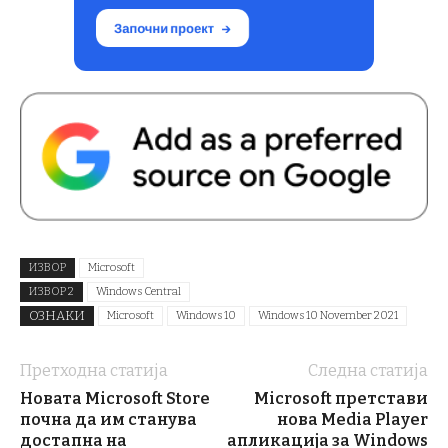
ИЗВОР
Microsoft
ИЗВОР 2
Windows Central
ОЗНАКИ
Microsoft
Windows 10
Windows 10 November 2021
Претходна статија
Следна статија
Новата Microsoft Store
Microsoft претстави
почна да им станува
нова Media Player
достапна на
апликација за Windows