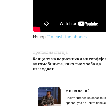
Извор:
Unleash the phones
Претходна статија
Концепт на кориснички интерфејс 
автомобилите, како тие треба да
изгледаат
Мишо Лекиќ
Својот интерес во областа н
прераснува во нешто повеќе, 