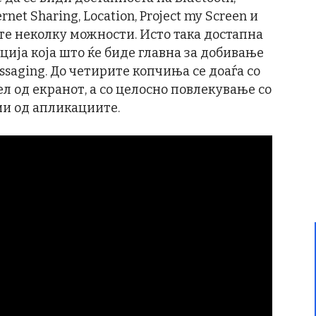
ernet Sharing, Location, Project my Screen и
уште неколку можности. Исто така достапна
ција која што ќе биде главна за добивање
ssaging. До четирите копчиња се доаѓа со
л од екранот, а со целосно повлекување со
и од апликациите.