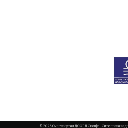
© 2026 Смартпортал ДООЕЛ Скопје - Сите права за