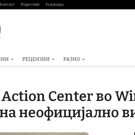
Контакт
Маркетинг
Редакција
МНИ
РЕЦЕНЗИИ
РАЗНО
Action Center во W
 на неофицијално в