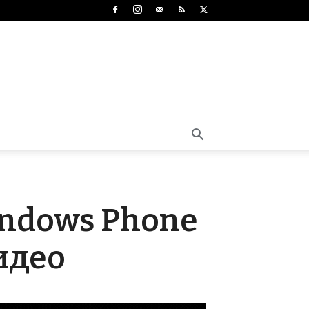
indows Phone
идео