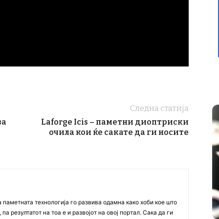
Следна статија
за
Laforge Icis – паметни диоптриски
очила кои ќе сакате да ги носите
а паметната технологија го развива одамна како хоби кое што
па резултатот на тоа е и развојот на овој портал. Сака да ги