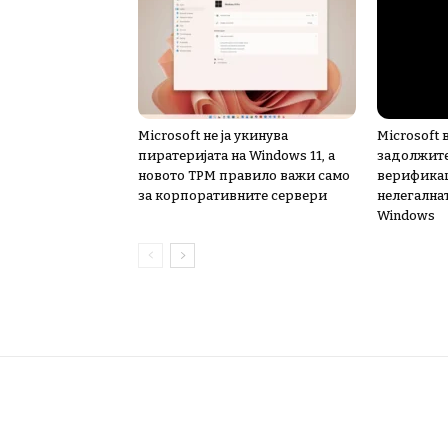
Microsoft не ја укинува
Microsoft
пиратеријата на Windows 11, а
задолжит
новото TPM правило важи само
верификац
за корпоративните сервери
нелегалнат
Windows