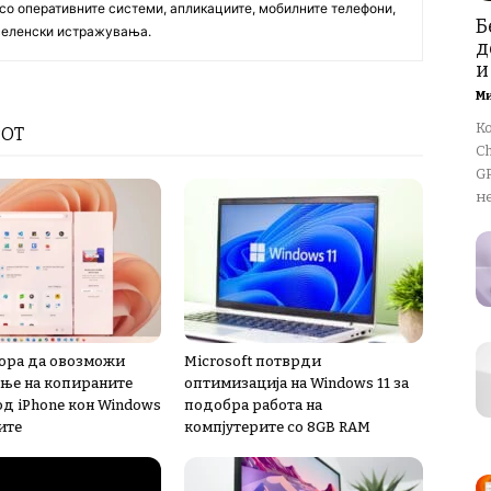
со оперативните системи, апликациите, мобилните телефони,
Б
вселенски истражувања.
д
и
М
К
РОТ
Ch
GP
не
мора да овозможи
Microsoft потврди
ње на копираните
оптимизација на Windows 11 за
од iPhone кон Windows
подобра работа на
ите
компјутерите со 8GB RAM