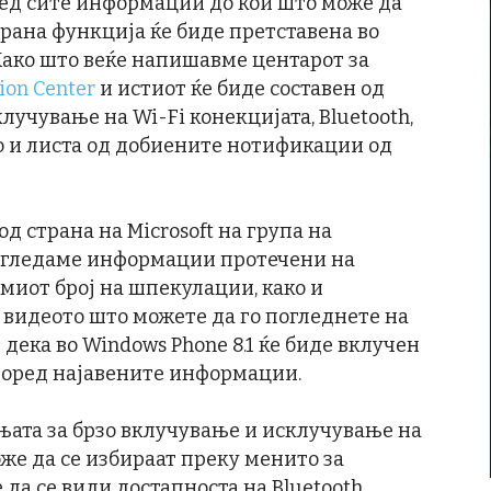
ед сите информации до кои што може да
арана функција ќе биде претставена во
 Како што веќе напишавме центарот за
ion Center
и истиот ќе биде составен од
лучување на Wi-Fi конекцијата, Bluetooth,
ко и листа од добиените нотификации од
д страна на Microsoft на група на
и гледаме информации протечени на
миот број на шпекулации, како и
 видеото што можете да го погледнете на
и дека во Windows Phone 8.1 ќе биде вклучен
според најавените информации.
њата за брзо вклучување и исклучување на
же да се избираат преку менито за
да се види достапноста на Bluetooth,