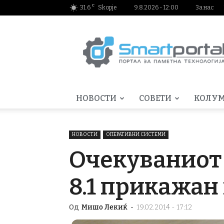
C
31.6
Skopje
9.8.2026 - 12:00
За нас
Smartportal.mk
НОВОСТИ
СОВЕТИ
КОЛУ
НОВОСТИ
ОПЕРАТИВНИ СИСТЕМИ
Очекуваниот 
8.1 прикажан
Од
Мишо Лекиќ
-
19.02.2014 - 17:12