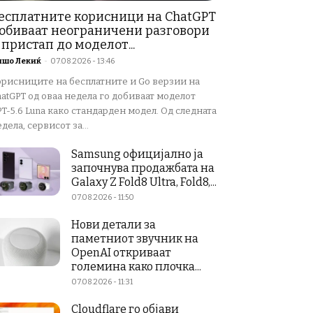
есплатните корисници на ChatGPT
обиваат неограничени разговори
 пристап до моделот...
ишо Лекиќ
-
07.08.2026 - 13:46
орисниците на бесплатните и Go верзии на
atGPT од оваа недела го добиваат моделот
T-5.6 Luna како стандарден модел. Од следната
дела, сервисот за...
Samsung официјално ја
започнува продажбата на
Galaxy Z Fold8 Ultra, Fold8,...
07.08.2026 - 11:50
Нови детали за
паметниот звучник на
OpenAI откриваат
големина како плочка...
07.08.2026 - 11:31
Cloudflare го објави