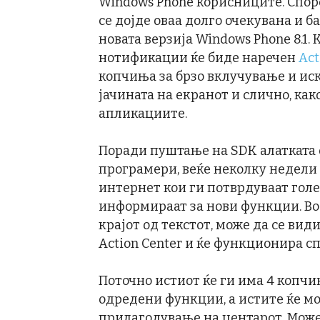
Windows Phone корисниците. Спор
се дојде оваа долго очекувана и б
новата верзија Windows Phone 8.1.
нотификации ќе биде наречен
Act
копчиња за брзо вклучување и иск
јачината на екранот и слично, ка
апликациите.
Поради пуштање на SDK алатката о
програмери, веќе неколку недел
интернет кои ги потврдуваат голе
информираат за нови функции. Во
крајот од текстот, може да се вид
Action Center и ќе функционира 
Поточно истиот ќе ги има 4 копчи
одредени функции, а истите ќе мо
прилагодување на центарот. Може 