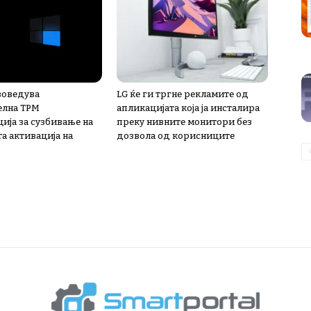
 воведува
LG ќе ги тргне рекламите од
елна TPM
апликацијата која ја инсталира
ија за сузбивање на
преку нивните монитори без
а активација на
дозвола од корисниците