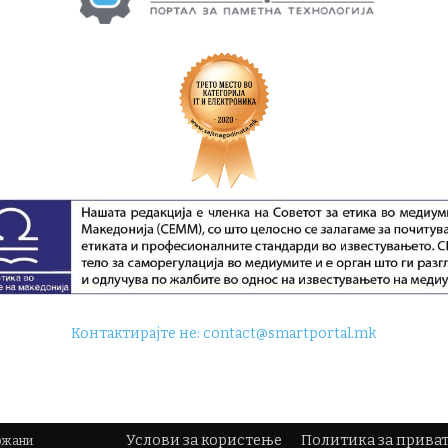
Контактирајте не:
contact@smartportal.mk
Услови за користење
Политика за прива
држани