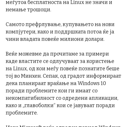
меѓутоа бесплатноста на Linux не значи и
немање трошоци.
Самото префрлување, купувањето на нови
компјутери, како и поддршката потоа ќе ја
чини владата повеќе милиони долари.
Веќе можевме да прочитаме за примери
каде властите се одлучуваат за користење
на Linux, од кои меѓу повеќе познатите беше
тој во Минхен. Сепак, од градот информираат
дека планираат враќање на Windows 10
поради проблемите кои ги имаат со
некомпатибилност со одредени апликации,
како и „главоболки“ кои се јавуваат поради
проблемите.