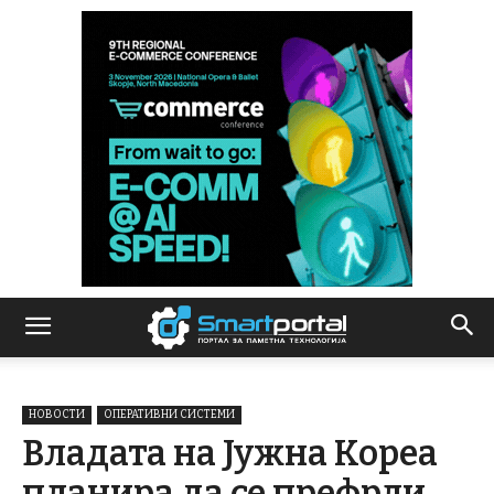
НОВОСТИ
ОПЕРАТИВНИ СИСТЕМИ
Владата на Јужна Кореа
планира да се префрли