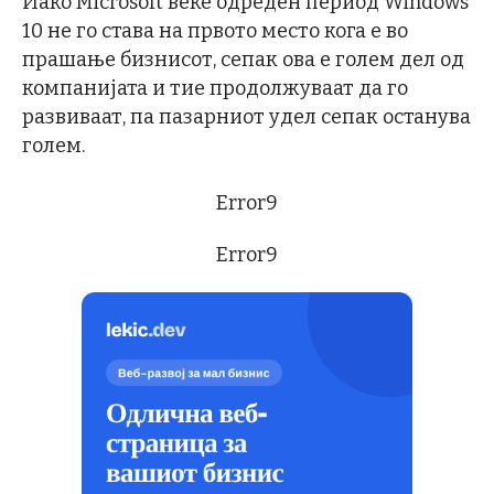
Иако Microsoft веќе одреден период Windows
10 не го става на првото место кога е во
прашање бизнисот, сепак ова е голем дел од
компанијата и тие продолжуваат да го
развиваат, па пазарниот удел сепак останува
голем.
Error9
Error9