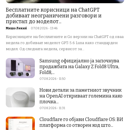
Бесплатните корисници на ChatGPT
добиваат неограничени разговори и
пристап до моделот...
Мишо Лекиќ
-
07.08.2026 - 13:46
Корисниците на бесплатните и Go верзии на ChatGPT од оваа
недела го добиваат моделот GPT-5.6 Luna како стандарден
модел. Од следната недела, сервисот за...
Samsung официјално ја започнува
продажбата на Galaxy Z Fold8 Ultra,
Fold8,...
07.08.2026 - 11:50
Нови детали за паметниот звучник
на OpenAI откриваат големина како
плочка...
07.08.2026 - 11:31
Cloudflare го објави Cloudflare OS: ВИ
платформа со отворен код што...