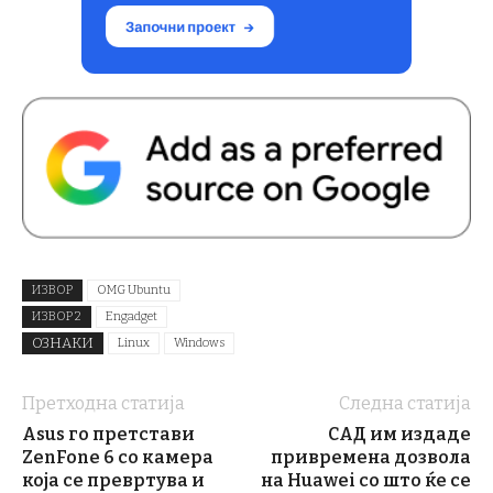
ИЗВОР
OMG Ubuntu
ИЗВОР 2
Engadget
ОЗНАКИ
Linux
Windows
Претходна статија
Следна статија
Asus го претстави
САД им издаде
ZenFone 6 со камера
привремена дозвола
која се превртува и
на Huawei со што ќе се