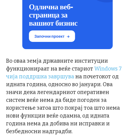
Во оваа земја државните институции
функционираат на веќе стариот
Windows 7
чија поддршка завршува
на почетокот од
идната година, односно во јануари. Ова
значи дека легендарниот оперативен
систем веќе нема да биде погоден за
користење затоа што покрај тоа што нема
нови функции веќе одамна, од идната
година нема да добива ни исправки и
безбедносни надградби.