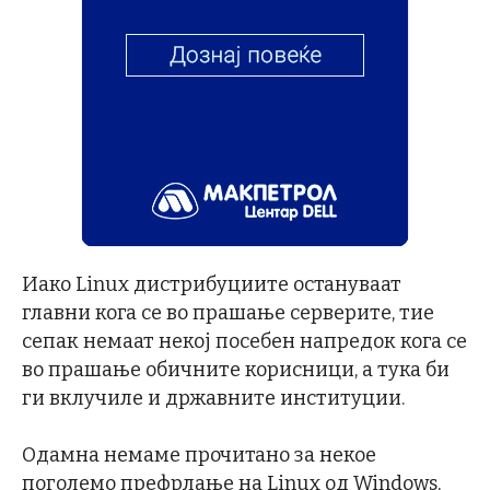
Иако Linux дистрибуциите остануваат
главни кога се во прашање серверите, тие
сепак немаат некој посебен напредок кога се
во прашање обичните корисници, а тука би
ги вклучиле и државните институции.
Одамна немаме прочитано за некое
поголемо префрлање на Linux од Windows,