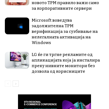
новото TPM правило важи само
за корпоративните сервери
Microsoft воведува
задолжителна TPM
верификација за сузбивање на
нелегалната активација на
Windows
LG ќе ги тргне рекламите од
апликацијата која ја инсталира
преку нивните монитори без
дозвола од корисниците