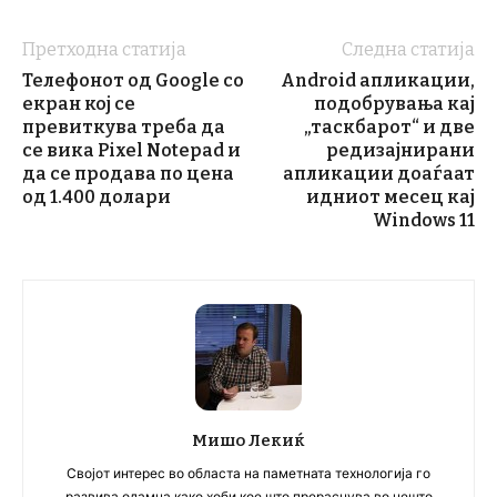
Претходна статија
Следна статија
Телефонот од Google со
Android апликации,
екран кој се
подобрувања кај
превиткува треба да
„таскбарот“ и две
се вика Pixel Notepad и
редизајнирани
да се продава по цена
апликации доаѓаат
од 1.400 долари
идниот месец кај
Windows 11
Мишо Лекиќ
Својот интерес во областа на паметната технологија го
развива одамна како хоби кое што прераснува во нешто