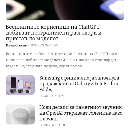
Бесплатните корисници на ChatGPT
добиваат неограничени разговори и
пристап до моделот...
Мишо Лекиќ
-
07.08.2026 - 13:46
Корисниците на бесплатните и Go верзии на ChatGPT од оваа
недела го добиваат моделот GPT-5.6 Luna како стандарден
модел. Од следната недела, сервисот за...
Samsung официјално ја започнува
продажбата на Galaxy Z Fold8 Ultra,
Fold8,...
07.08.2026 - 11:50
Нови детали за паметниот звучник
на OpenAI откриваат големина како
плочка...
07.08.2026 - 11:31