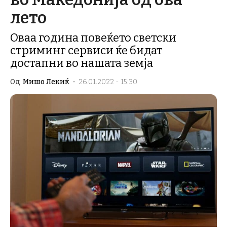
лето
Оваа година повеќето светски
стриминг сервиси ќе бидат
достапни во нашата земја
Од
Мишо Лекиќ
-
26.01.2022 - 15:30