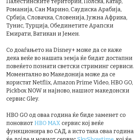
Палестинските територии, Полска, Катар,
Романија, Сан Марино, Саудиска Арабија,
Србија, Словачка, Словенија, Јужна Африка,
Тунис, Турција, Обединетите Арапски
Емирати, Ватикан и Јемен.
Со доаѓањето на Disney+ може да се каже
дека веќе во нашата земја ќе бидат достапни
повеќето познати светски стриминг сервиси.
Моментално во Македонија може да се
користат Netflix, Amazon Prime Video, HBO GO,
Pickbox NOW и најново, нашиот македонски
сервис Gley.
HBO GO од оваа година ќе биде заменет со
поновиот
HBO MAX
сервис кој веќе
функционира во САД, а исто така оваа година
ќе дојде и новиот сервис
SkyShowtime
, кој ќе