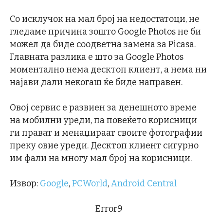
Со исклучок на мал број на недостатоци, не
гледаме причина зошто Google Photos не би
можел да биде соодветна замена за Picasa.
Главната разлика е што за Google Photos
моментално нема десктоп клиент, а нема ни
најави дали некогаш ќе биде направен.
Овој сервис е развиен за денешното време
на мобилни уреди, па повеќето корисници
ги прават и менаџираат своите фотографии
преку овие уреди. Десктоп клиент сигурно
им фали на многу мал број на корисници.
Извор:
Google
,
PCWorld
,
Android Central
Error9