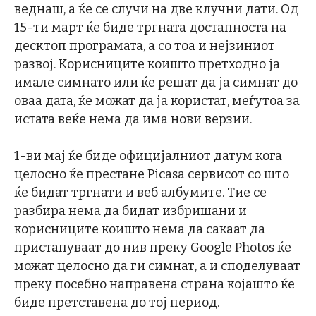
веднаш, а ќе се случи на две клучни дати. Од
15-ти март ќе биде тргната достапноста на
десктоп програмата, а со тоа и нејзиниот
развој. Корисниците коишто претходно ја
имале симнато или ќе решат да ја симнат до
оваа дата, ќе можат да ја користат, меѓутоа за
истата веќе нема да има нови верзии.
1-ви мај ќе биде официјалниот датум кога
целосно ќе престане Picasa сервисот со што
ќе бидат тргнати и веб албумите. Тие се
разбира нема да бидат избришани и
корисниците коишто нема да сакаат да
пристапуваат до нив преку Google Photos ќе
можат целосно да ги симнат, а и споделуваат
преку посебно направена страна којашто ќе
биде претставена до тој период.