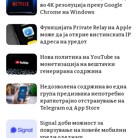
во 4K резолуција преку Google
Chrome на Windows
Функцијата Private Relay на Apple
може да ја открие вистинската IP
адреса на уредот
Нова политика на YouTube за
монетизација на вештачки
генерирана содржина
Недозволена содржина во една
група предизвика непотребно
краткотрајно отстранување на
Telegram од App Store
Signal доби можност за
поврзување на повеќе мобилни
уреди одеднаш