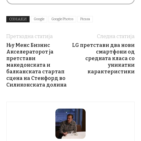
ОЗНАКИ
Google
Google Photos
Picasa
Претходна статија
Следна статија
Њу Менс Бизнис
LG претстави два нови
Акселераторот ја
смартфони од
претстави
средната класа со
македонската и
уникатни
балканската стартап
карактеристики
сцена на Стенфорд во
Силиконската долина