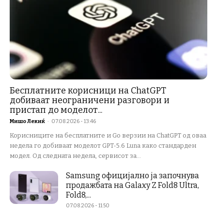
Бесплатните корисници на ChatGPT
добиваат неограничени разговори и
пристап до моделот...
Мишо Лекиќ
-
07.08.2026 - 13:46
Корисниците на бесплатните и Go верзии на ChatGPT од оваа
недела го добиваат моделот GPT-5.6 Luna како стандарден
модел. Од следната недела, сервисот за...
Samsung официјално ја започнува
продажбата на Galaxy Z Fold8 Ultra,
Fold8,...
07.08.2026 - 11:50