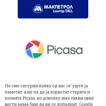
Не сме сигурни колку од вас се’ уште ја
паметат, а не па да ја користат старата и
позната Picasa, но доколку има такви овие
вести нема баш да ви се допаднат. Google