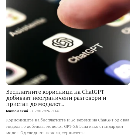
Бесплатните корисници на ChatGPT
добиваат неограничени разговори и
пристап до моделот...
Мишо Лекиќ
-
07.08.2026 - 13:46
Корисниците на бесплатните и Go верзии на ChatGPT од оваа
недела го добиваат моделот GPT-5.6 Luna како стандарден
модел. Од следната недела, сервисот за...