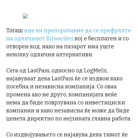
Тогаш
ние ви препорачавме да се префрлите
на одличниот Bitwarden
кој е бесплатен и со
отворен код, иако на пазарот има уште
неколку одлични алтернативи.
Сега од LastPass, односно од LogMeIn,
најавуваат дека LastPass ќе се издвои како
посебна и независна компанија. Со оваа
промена ако не друго, компанијата веќе
нема да биде поврзувана со инвестициски
компании и како независна ќе може да биде
ценета директно по нејзината главна работа.
Со издвојувањето се најавува дека тимот ќе