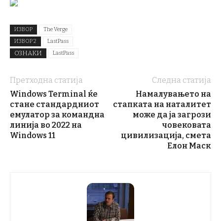
ИЗВОР
The Verge
ИЗВОР 2
LastPass
ОЗНАКИ
LastPass
Претходна статија
Следна статија
Windows Terminal ќе
Намалувањето на
стане стандардниот
стапката на наталитет
емулатор за командна
може да ја загрози
линија во 2022 на
човековата
Windows 11
цивилизација, смета
Елон Маск