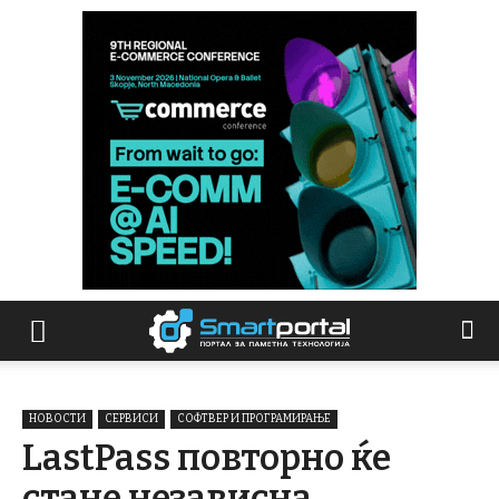
НОВОСТИ
СЕРВИСИ
СОФТВЕР И ПРОГРАМИРАЊЕ
LastPass повторно ќе
стане независна