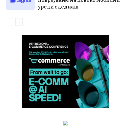
поврзување на повеќе мобилни
уреди одеднаш