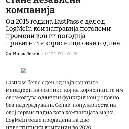
компанија
Од 2015 година LastPass е дел од
LogMeIn кои направија поголеми
промени кои ги погодија
приватните корисници оваа година
Од
Мишо Лекиќ
-
15.12.2021 - 20:28
LastPass беше еден од најпознатите
менаџери на лозинки кој на корисниците им
овозможува одлични функции кои редовно
беа надградувани. Сепак, популарноста на
овој сервис падна кога компанијата мајка,
LogMeIn беше продадена на две
инвестициски компании во 2020.