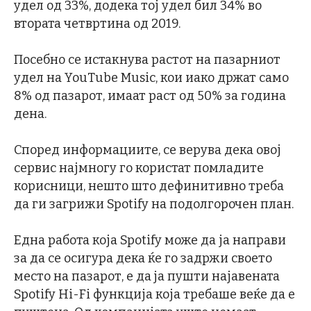
удел од 33%, додека тој удел бил 34% во
втората четвртина од 2019.
Посебно се истакнува растот на пазарниот
удел на YouTube Music, кои иако држат само
8% од пазарот, имаат раст од 50% за година
дена.
Според информациите, се верува дека овој
сервис најмногу го користат помладите
корисници, нешто што дефинитивно треба
да ги загрижи Spotify на подолгорочен план.
Една работа која Spotify може да ја направи
за да се осигура дека ќе го задржи своето
место на пазарот, е да ja пушти најавената
Spotify Hi-Fi функција која требаше веќе да е