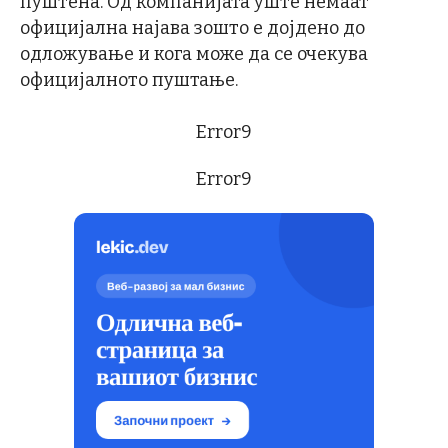
пуштена. Од компанијата уште немаат
официјална најава зошто е дојдено до
одложување и кога може да се очекува
официјалното пуштање.
Error9
Error9