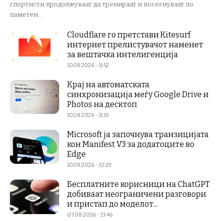
спортисти продолжуваат да тренираат и посегнуваат по
паметен...
Cloudflare го претстави Kitesurf
интернет прелистувачот наменет
за вештачка интелигенција
10.08.2026 - 11:52
Крај на автоматската
синхронизација меѓу Google Drive и
Photos на десктоп
10.08.2026 - 11:16
Microsoft ја започнува транзицијата
кон Manifest V3 за додатоците во
Edge
10.08.2026 - 10:29
Бесплатните корисници на ChatGPT
добиваат неограничени разговори
и пристап до моделот...
07.08.2026 - 13:46