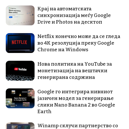
Крај на автоматската
синхронизација меѓу Google
Drive и Photos на десктоп
Netflix конечно може да се гледа
во 4K резолуција преку Google
Chrome на Windows
Нова политика на YouTube за
монетизација на вештачки
генерирана содржина
Google го интегрира нивниот
јазичен модел за генерирање
слики Nano Banana 2 во Google
Earth
Winamp склучи партнерство со