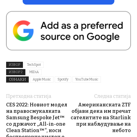
ИЗВОР
TechSpot
ИЗВОР 2
MIDiA
ОЗНАКИ
Apple Music
Spotify
YouTube Music
Претходна статија
Следна статија
CES 2022: Новиот модел
Американската ZTF
на правосмукалката
објави дека им пречат
Samsung Bespoke Jet™
сателитите на Starlink
со држачот „All-in-one
при набљудување на
Clean Station™“, носи
небото
беспрекорно чистење