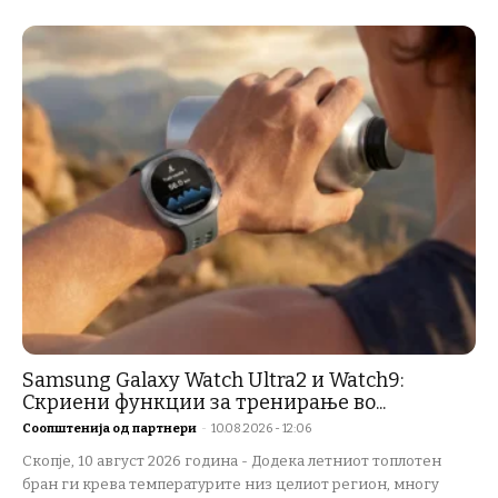
Samsung Galaxy Watch Ultra2 и Watch9:
Скриени функции за тренирање во...
Соопштенија од партнери
-
10.08.2026 - 12:06
Скопје, 10 август 2026 година - Додека летниот топлотен
бран ги крева температурите низ целиот регион, многу