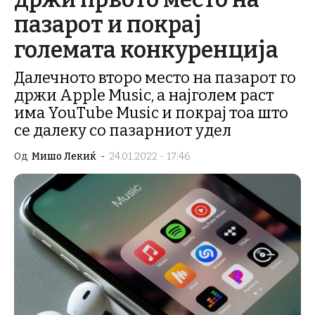
пазарот и покрај
големата конкуренција
Далечното второ место на пазарот го
држи Apple Music, а најголем раст
има YouTube Music и покрај тоа што
се далеку со пазарниот удел
Од
Мишо Лекиќ
-
24.01.2022 - 17:46