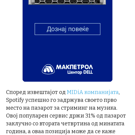
Според извештајот од
MIDiA компанијата
,
Spotify успешно го задржува своето прво
место на пазарот за стриминг на музика.
Овој популарен сервис држи 31% од пазарот
заклучно со втората четвртина од минатата
година, а оваа позиција може да се каже