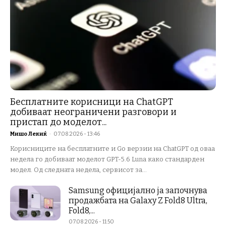
Бесплатните корисници на ChatGPT
добиваат неограничени разговори и
пристап до моделот...
Мишо Лекиќ
-
07.08.2026 - 13:46
Корисниците на бесплатните и Go верзии на ChatGPT од оваа
недела го добиваат моделот GPT-5.6 Luna како стандарден
модел. Од следната недела, сервисот за...
Samsung официјално ја започнува
продажбата на Galaxy Z Fold8 Ultra,
Fold8,...
07.08.2026 - 11:50