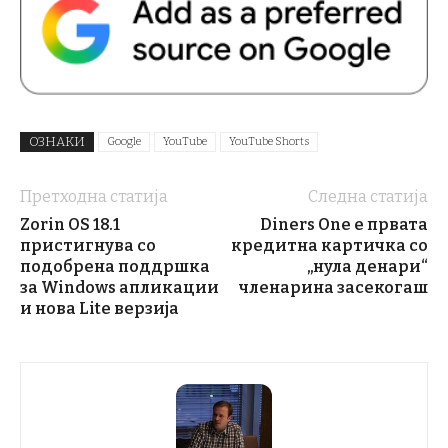
ОЗНАКИ
Google
YouTube
YouTube Shorts
Претходна статија
Следна статија
Zorin OS 18.1
Diners One е првата
пристигнува со
кредитна картичка со
подобрена поддршка
„нула денари“
за Windows апликации
членарина засекогаш
и нова Lite верзија