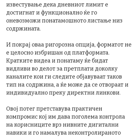
известување дека дневниот лимит е
достигнат и функционално ќе го
оневозможи понатамошното листање низ
содржината.
И покрај оваа ригорозна опција, форматот не
е целосно избришан од платформата.
Кратките видеа и понатаму ќе бидат
видливи во делот за претплати доколку
каналите кои ги следите објавуваат таков
тип на содржина, а ќе може да се отвораат и
индивидуално преку директни линкови.
Овој потег претставува практичен
компромис кој им дава поголема контрола
на корисниците врз нивните дигитални
навики и го намалува неконтролираното