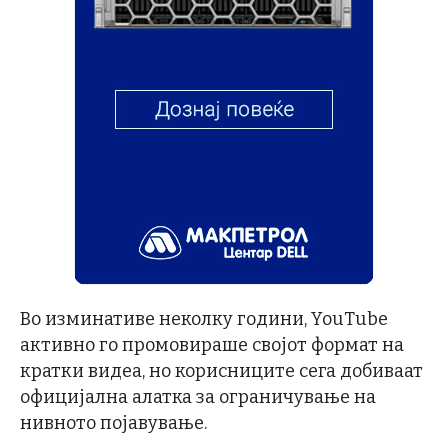
Во изминативе неколку години, YouTube
активно го промовираше својот формат на
кратки видеа, но корисниците сега добиваат
официјална алатка за ограничување на
нивното појавување.