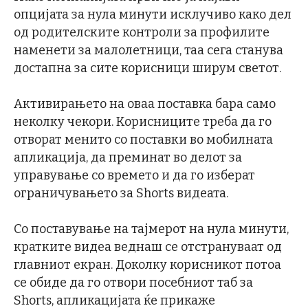
опцијата за нула минути исклучиво како дел
од родителските контроли за профилите
наменети за малолетници, таа сега станува
достапна за сите корисници ширум светот.
Активирањето на оваа поставка бара само
неколку чекори. Корисниците треба да го
отворат менито со поставки во мобилната
апликација, да преминат во делот за
управување со времето и да го изберат
ограничувањето за Shorts видеата.
Со поставување на тајмерот на нула минути,
кратките видеа веднаш се отстрануваат од
главниот екран. Доколку корисникот потоа
се обиде да го отвори посебниот таб за
Shorts, апликацијата ќе прикаже