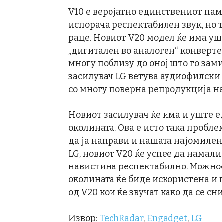
V10 е веројатно единствениот пам
испорача респектабилен звук, но т
раце. Новиот V20 модел ќе има уш
„дигитален во аналоген“ конвертер
многу поблизу до оној што го зам
засилувач LG ветува аудиофилски 
со многу поверна репродукција на
Новиот засилувач ќе има и уште е
околината. Ова е исто така пробл
да ја направи и нашата најомиле
LG, новиот V20 ќе успее да намали
навистина респектабилно. Можнос
околината ќе биде искористена и 
од V20 кои ќе звучат како да се 
Извор:
TechRadar
,
Engadget
,
LG