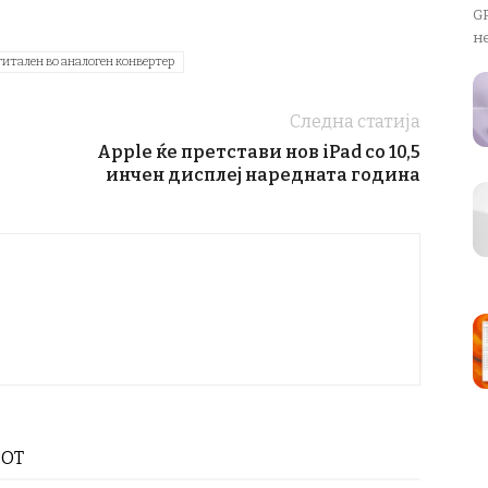
GP
не
гитален во аналоген конвертер
Следна статија
Apple ќе претстави нов iPad со 10,5
инчен дисплеј наредната година
РОТ