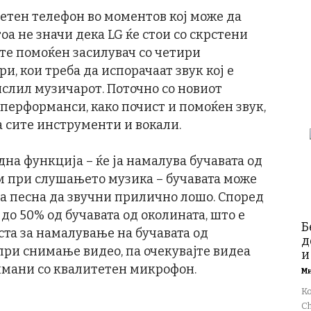
етен телефон во моментов кој може да
оа не значи дека LG ќе стои со скрстени
те помоќен засилувач со четири
и, кои треба да испорачаат звук кој е
ислил музичарот. Поточно со новиот
перформанси, како почист и помоќен звук,
 сите инструменти и вокали.
дна функција – ќе ја намалува бучавата од
ем при слушањето музика – бучавата може
на песна да звучни прилично лошо. Според
 до 50% од бучавата од околината, што е
Б
та за намалување на бучавата од
д
при снимање видео, па очекувајте видеа
и
снимани со квалитетен микрофон.
М
К
Ch