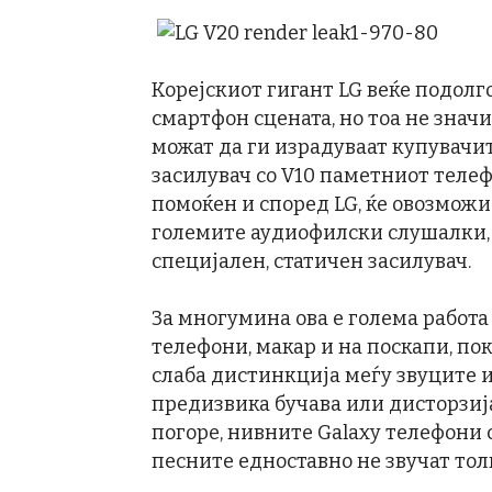
Корејскиот гигант LG веќе подолго
смартфон сцената, но тоа не знач
можат да ги израдуваат купувачит
засилувач со V10 паметниот теле
помоќен и според LG, ќе овозмож
големите аудиофилски слушалки, к
специјален, статичен засилувач.
За многумина ова е голема работа 
телефони, макар и на поскапи, по
слаба дистинкција меѓу звуците и
предизвика бучава или дисторзија
погоре, нивните Galaxy телефони с
песните едноставно не звучат тол