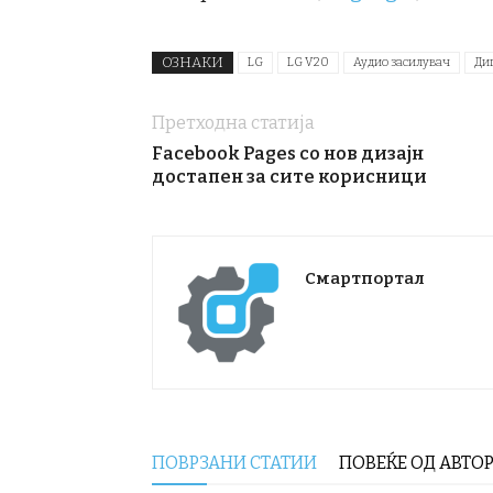
ОЗНАКИ
LG
LG V20
Аудио засилувач
Ди
Претходна статија
Facebook Pages со нов дизајн
достапен за сите корисници
Смартпортал
ПОВРЗАНИ СТАТИИ
ПОВЕЌЕ ОД АВТО