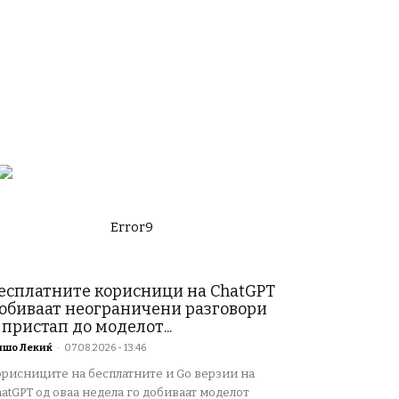
Error9
есплатните корисници на ChatGPT
обиваат неограничени разговори
 пристап до моделот...
ишо Лекиќ
-
07.08.2026 - 13:46
орисниците на бесплатните и Go верзии на
atGPT од оваа недела го добиваат моделот