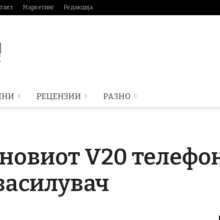
такт
Маркетинг
Редакција
МНИ
РЕЦЕНЗИИ
РАЗНО
 новиот V20 телефо
засилувач