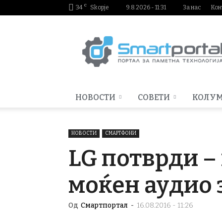
C
34
Skopje
9.8.2026 - 11:31
За нас
Кон
Smartportal.mk
НОВОСТИ
СОВЕТИ
КОЛУ
НОВОСТИ
СМАРТФОНИ
LG потврди –
моќен аудио 
Од
Смартпортал
-
16.08.2016 - 11:26