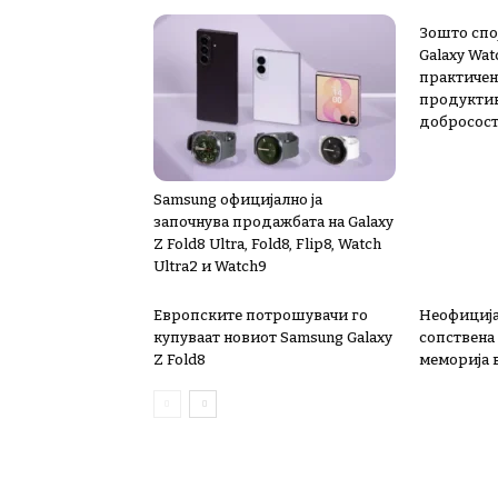
Зошто спој
Galaxy Wat
практичен
продуктив
добросост
Samsung официјално ја
започнува продажбата на Galaxy
Z Fold8 Ultra, Fold8, Flip8, Watch
Ultra2 и Watch9
Европските потрошувачи го
Неофиција
купуваат новиот Samsung Galaxy
сопствена
Z Fold8
меморија 