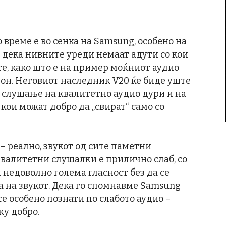
 време е во сенка на Samsung, особено на
и дека нивните уреди немаат адути со кои
е, како што е на пример моќниот аудио
фон. Неговиот наследник V20 ќе биде уште
и слушање на квалитетно аудио дури и на
ои можат добро да „свират“ само со
– реално, звукот од сите паметни
квалитетни слушалки е прилично слаб, со
 недоволно голема гласност без да се
 на звукот. Дека го спомнавме Samsung
е особено познати по слабото аудио –
ку добро.