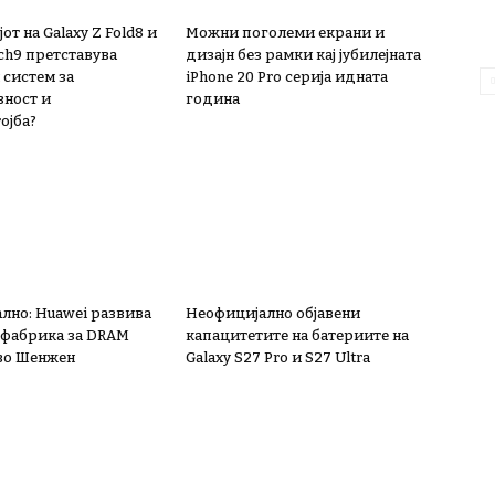
от на Galaxy Z Fold8 и
Можни поголеми екрани и
ch9 претставува
дизајн без рамки кај јубилејната
 систем за
iPhone 20 Pro серија идната
ност и
година
ојба?
лно: Huawei развива
Неофицијално објавени
 фабрика за DRAM
капацитетите на батериите на
во Шенжен
Galaxy S27 Pro и S27 Ultra