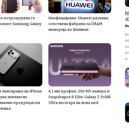
N
е потрошувачи го
Неофицијално: Huawei развива
4
новиот Samsung Galaxy
сопствена фабрика за DRAM
М
меморија во Шенжен
К
и
ко
в
и..
а лансирање на iPhone
4,1 мм профил, 200 MP камера и
нува неизвесно
Snapdragon 8 Elite: Galaxy Z Fold8
инални продукциски
Ultra носи ера на нова моќ
увања