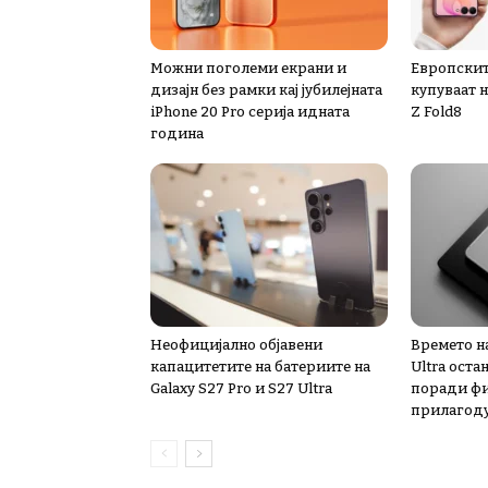
Можни поголеми екрани и
Европскит
дизајн без рамки кај јубилејната
купуваат 
iPhone 20 Pro серија идната
Z Fold8
година
Неофицијално објавени
Времето н
капацитетите на батериите на
Ultra оста
Galaxy S27 Pro и S27 Ultra
поради ф
прилагод