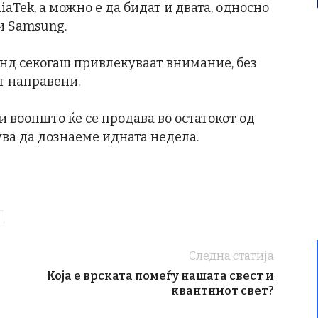
aTek, а можно е да бидат и двата, односно
и Samsung.
ренд секогаш привлекуваат внимание, без
ат направени.
ли воопшто ќе се продава во остатокот од
ува да дознаеме идната недела.
Следна статија
Која е врската помеѓу нашата свест и
квантниот свет?