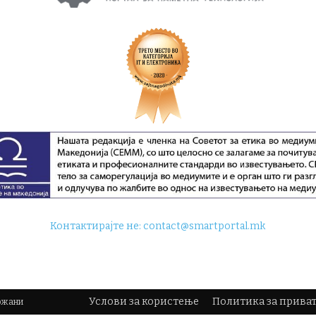
Контактирајте не:
contact@smartportal.mk
Услови за користење
Политика за прива
држани