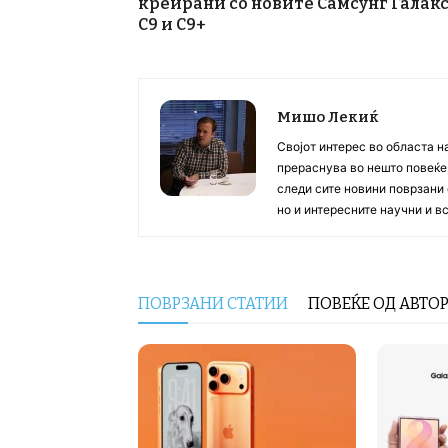
креирани со новите Самсунг Галак
С9 и С9+
Мишо Лекиќ
Својот интерес во областа н
прераснува во нешто повеќе, 
следи сите новини поврзани 
но и интересните научни и 
ПОВРЗАНИ СТАТИИ
ПОВЕЌЕ ОД АВТО