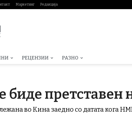
нтакт
Маркетинг
Редакција
МНИ
РЕЦЕНЗИИ
РАЗНО
ќе биде претставен 
ележана во Кина заедно со датата кога HM