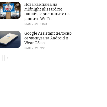
Нова кампања на
Midnight Blizzard ги
напаѓа корисниците на
јавните Wi-Fi...
06.08.2026 - 14:03
Google Assistant целосно
се укинува за Android и
Wear OS во...
06.08.2026 - 12:23