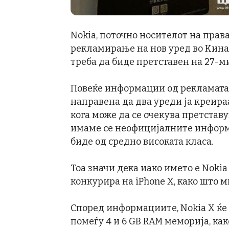
Nokia, поточно носителот на прават
рекламирање на нов уред во Кина. 
треба да биде претставен на 27-ми
Повеќе информации од рекламата н
направена да два уреди ја креираа
кога може да се очекува претставу
имаме се неофицијалните информа
биде од средно високата класа.
Тоа значи дека иако името е Nokia 
конкурира на iPhone X, како што м
Според информациите, Nokia X ќе 
помеѓу 4 и 6 GB RAM меморија, как