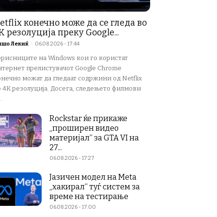
etflix конечно може да се гледа во
K резолуција преку Google...
ишо Лекиќ
-
06.08.2026 - 17:44
орисниците на Windows кои го користат
нтернет прелистувачот Google Chrome
нечно можат да гледаат содржини од Netflix
о 4K резолуција. Досега, следењето филмови
.
Rockstar ќе прикаже
„проширен видео
материјал“ за GTA VI на
27...
06.08.2026 - 17:27
Јазичен модел на Meta
„хакирал“ туѓ систем за
време на тестирање
06.08.2026 - 17:00