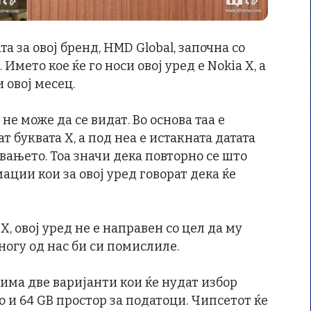
а за овој бренд, HMD Global, започна со
Името кое ќе го носи овој уред е Nokia X, а
 овој месец.
е може да се видат. Во основа таа е
т буквата X, а под неа е истакната датата
вањето. Тоа значи дека повторно се што
ции кои за овој уред говорат дека ќе
X, овој уред не е направен со цел да му
ногу од нас би си помислиле.
има две варијанти кои ќе нудат избор
о и 64 GB простор за податоци. Чипсетот ќе