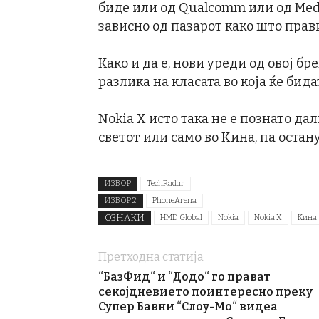
биде или од Qualcomm или од Medi
зависно од пазарот како што прав
Како и да е, нови уреди од овој б
разлика на класата во која ќе бид
Nokia X исто така не е познато да
светот или само во Кина, па остан
ИЗВОР
TechRadar
ИЗВОР 2
PhoneArena
ОЗНАКИ
HMD Global
Nokia
Nokia X
Кина
Претходна статија
“БазФид“ и “Додо“ го прават
секојдневието поинтересно преку
Супер Бавни “Слоу-Мо“ видеа