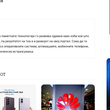
си
а паметната технологија го развива одамна како хоби кое што
па резултатот на тоа е и развојот на овој портал. Сака да ги
со оперативните системи, апликациите, мобилните телефони,
вселенски истражувања.
РОТ