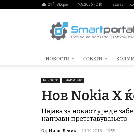
C
24
Skopje
7.8.2026 - 2:10
За нас
Ко
Smartportal.mk
НОВОСТИ
СОВЕТИ
КОЛУ
НОВОСТИ
СМАРТФОНИ
Нов Nokia X 
Најава за новиот уред е заб
направи претставувањето
Од
Мишо Лекиќ
-
19.04.2018 - 13:55