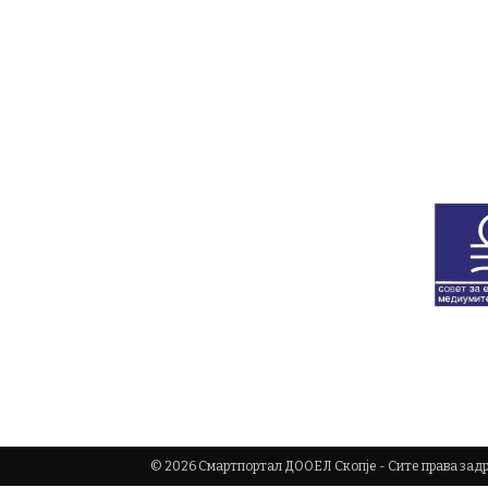
© 2026 Смартпортал ДООЕЛ Скопје - Сите права за