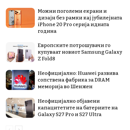
Можни поголеми екрани и
дизајн без рамки кај јубилејната
iPhone 20 Pro серија идната
година
Европските потрошувачи го
купуваат новиот Samsung Galaxy
Z Fold8
Неофицијално: Huawei развива
сопствена фабрика за DRAM
меморија во Шенжен
Неофицијално објавени
капацитетите на батериите на
Galaxy S27 Pro и S27 Ultra