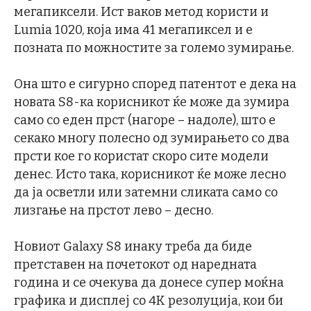
мегапиксели. Ист ваков метод користи и
Lumia 1020, која има 41 мегапиксел и е
позната по можностите за големо зумирање.
Она што е сигурно според патентот е дека на
новата S8-ка корисникот ќе може да зумира
само со еден прст (нагоре – надоле), што е
секако многу полесно од зумирањето со два
прсти кое го користат скоро сите модели
денес. Исто така, корисникот ќе може лесно
да ја осветли или затемни сликата само со
лизгање на прстот лево – десно.
Новиот Galaxy S8 инаку треба да биде
претставен на почетокот од наредната
година и се очекува да донесе супер моќна
графика и дисплеј со 4K резолуција, кои би