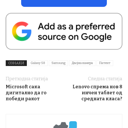
ОЗНАКИ
Galaxy S8
Samsung
Двојна камера
Патент
Претходна статија
Следна статија
Microsoft сака
Lenovo спрема нов 8
дигитално да го
инчен таблет од
победи ракот
средната класа?