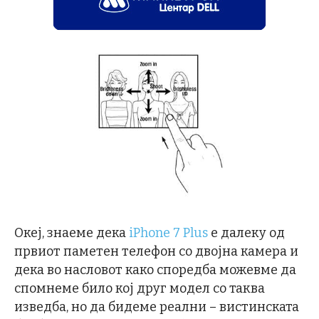
Океј, знаеме дека
iPhone 7 Plus
е далеку од
првиот паметен телефон со двојна камера и
дека во насловот како споредба можевме да
спомнеме било кој друг модел со таква
изведба, но да бидеме реални – вистинската