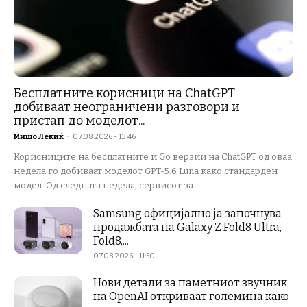
Бесплатните корисници на ChatGPT
добиваат неограничени разговори и
пристап до моделот...
Мишо Лекиќ
-
07.08.2026 - 13:46
Корисниците на бесплатните и Go верзии на ChatGPT од оваа
недела го добиваат моделот GPT-5.6 Luna како стандарден
модел. Од следната недела, сервисот за...
Samsung официјално ја започнува
продажбата на Galaxy Z Fold8 Ultra,
Fold8,...
07.08.2026 - 11:50
Нови детали за паметниот звучник
на OpenAI откриваат големина како