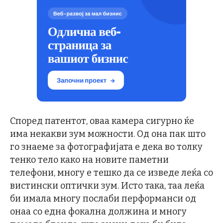
Според патентот, оваа камера сигурно ќе
има некакви зум можности. Од она пак што
го знаеме за фотографијата е дека во толку
тенко тело како на новите паметни
телефони, многу е тешко да се изведе леќа со
вистински оптички зум. Исто така, таа леќа
би имала многу послаби перформанси од
онаа со една фокална должина и многу