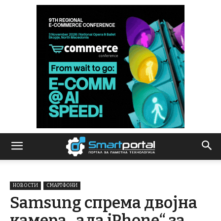
НОВОСТИ
СМАРТФОНИ
Samsung спрема двојна
камера „ала iPhone“ за