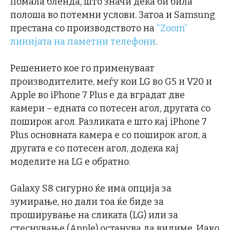
помала бленда, што значи дека би била
полоша во потемни услови. Затоа и Samsung
престана со производството на
“Zoom”
линијата на паметни телефони
.
Решението кое го применуваат
производителите, меѓу кои LG во G5 и V20 и
Apple во iPhone 7 Plus е да вградат две
камери – едната со потесен агол, другата со
поширок агол. Разликата е што кај iPhone 7
Plus основната камера е со поширок агол, а
другата е со потесен агол, додека кај
моделите на LG е обратно.
Galaxy S8 сигурно ќе има опција за
зумирање, но дали тоа ќе биде за
проширување на сликата (LG) или за
стеснување (Apple) останува да видиме. Иако