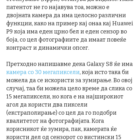
патентот не го најавува тоа, можно е
двојната камера да има целосно различни
функции, како на пример кај онаа кај Huawei
P9 која има еден црно бел и еден сензор во
боја, со цел фотографиите да имаат повеќе
контраст и динамички опсег.
Претходно напишавме дека Galaxy S8 ќе има
камера со 30 мегапиксели
, која исто така би
можела да се искористи за зумирање. Во овој
случај, таа би можела цело време да слика со
15 мегапиксели, но кога е на најширокиот
агол да користи два пиксели
(екстраполирање) со цел да го подобри
квалитетот на фотографијата. Кога
корисникот ќе зумира, пак, камерата ќе
користи дел од сензорот со вистински 15