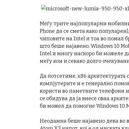
Меѓу трите најпопуларни мобилн
Phone да се смета како популарен)
чиповите на Intel и тоа во помал б
што беше најавено, Windows 10 Mo
Intel и многу наскоро би можеле 
меѓу кои и секако долго очекувани
Да потсетиме, x86 архитектурата 
компјутерите и е генерално помоќ
користи во паметните телефони и т
се обидува да ја внесе оваа архит
би можел да помогне Windows 10 M
Неодамна беше најавено дека во в
Atom X3 чипот, кој е од ниската кл