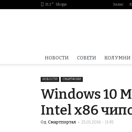
C
31.2
Skopje
За нас
К
Smartportal.mk
НОВОСТИ
СОВЕТИ
КОЛУМНИ
НОВОСТИ
СМАРТФОНИ
Windows 10 M
Intel x86 чип
Од
Смартпортал
-
25.01.2016 - 11:45