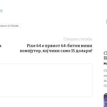
s
ndows 10 Mobile
Следна статија
а
Pine 64 е првиот 64-битен мини
компјутер, кој чини само 15 долари!
C
В
М
Cl
ин
д
Пл