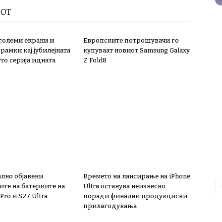
РОТ
олеми екрани и
Европските потрошувачи го
 рамки кај јубилејната
купуваат новиот Samsung Galaxy
Pro серија идната
Z Fold8
лно објавени
Времето на лансирање на iPhone
ите на батериите на
Ultra останува неизвесно
Pro и S27 Ultra
поради финални продукциски
прилагодувања