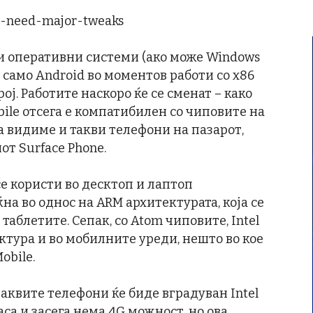
и оперативни системи (ако може Windows
, само Android во моментов работи со x86
рој. Работите наскоро ќе се сменат – како
bile отсега е компатибилен со чиповите на
да видиме и такви телефони на пазарот,
от Surface Phone.
се користи во десктоп и лаптоп
на во однос на ARM архитектурата, која се
аблетите. Сепак, со Atom чиповите, Intel
ектура и во мобилните уреди, нешто во кое
obile.
аквите телефони ќе биде вградуван Intel
аса и засега нема 4G можност, но ова