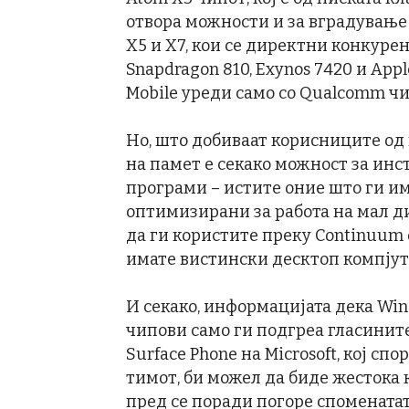
отвора можности и за вградување
X5 и X7, кои се директни конкуре
Snapdragon 810, Exynos 7420 и App
Mobile уреди само со Qualcomm чи
Но, што добиваат корисниците од 
на памет е секако можност за ин
програми – истите оние што ги има
оптимизирани за работа на мал ди
да ги користите преку Continuum 
имате вистински десктоп компјут
И секако, информацијата дека Wind
чипови само ги подгреа гласините
Surface Phone на Microsoft, кој сп
тимот, би можел да биде жестока 
пред се поради погоре спомената