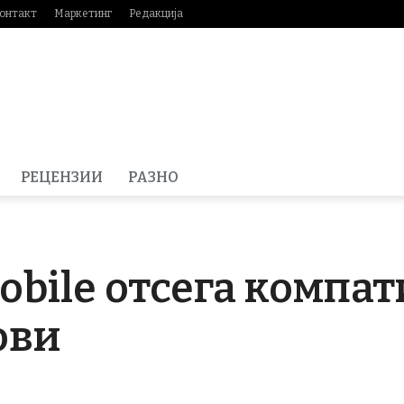
онтакт
Маркетинг
Редакција
РЕЦЕНЗИИ
РАЗНО
obile отсега компат
ови