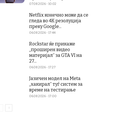
07.08.2026 - 10:02
Netflix конечно може да се
гледа во 4K резолуција
преку Google...
06.08.2026 - 17:44
Rockstar ќе прикаже
„проширен видео
материјал“ за GTA VI на
27...
06.08.2026 - 17:27
Јазичен модел на Meta
„хакирал“ туѓ систем за
време на тестирање
06.08.2026 - 17:00