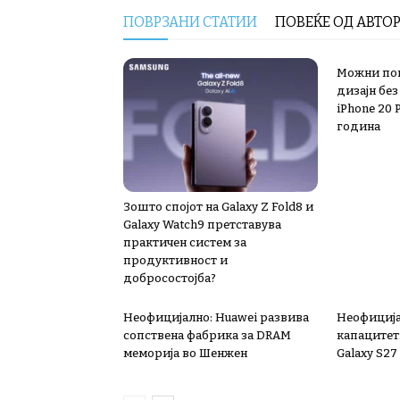
ПОВРЗАНИ СТАТИИ
ПОВЕЌЕ ОД АВТО
Можни пог
дизајн без
iPhone 20 
година
Зошто спојот на Galaxy Z Fold8 и
Galaxy Watch9 претставува
практичен систем за
продуктивност и
добросостојба?
Неофицијално: Huawei развива
Неофиција
сопствена фабрика за DRAM
капацитет
меморија во Шенжен
Galaxy S27 