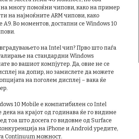
 на многу помоќни чипови, како на пример
нти на најмоќните ARM чипови, како
le A9. Во моментов, достапни се Windows 10
пови.
вградувањето на Intel чип? Прво што паѓа
сталирање на стандардни Windows
те во вашиот компјутер. Да, овие не се
сплеј на допир, но замислете да можете
опцијата на поголем дисплеј – вака ќе
ер.
ows 10 Mobile е компатибилен со Intel
 дека на крајот од годинава ќе го видиме
оред тоа што досега го видовме од Surface
конкуренција на iPhone и Android уредите,
та Continuum можност.