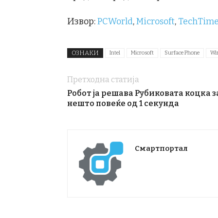
Извор:
PCWorld
,
Microsoft
,
TechTime
ОЗНАКИ
Intel
Microsoft
Surface Phone
Wi
Претходна статија
Робот ја решава Рубиковата коцка з
нешто повеќе од 1 секунда
Смартпортал