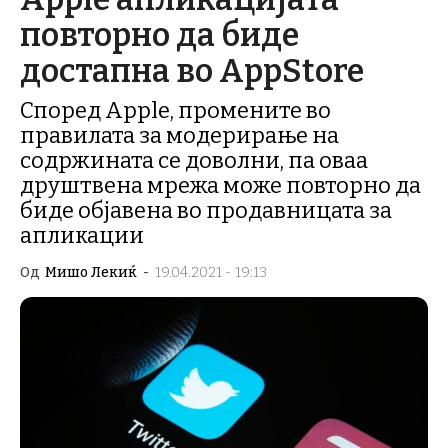
повторно да биде
достапна во AppStore
Според Apple, промените во
правилата за модерирање на
содржината се доволни, па оваа
друштвена мрежа може повторно да
биде објавена во продавницата за
апликации
Од
Мишо Лекиќ
-
19.04.2021 - 19:13