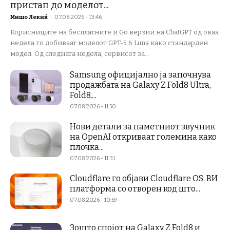
пристап до моделот...
Мишо Лекиќ
-
07.08.2026 - 13:46
Корисниците на бесплатните и Go верзии на ChatGPT од оваа
недела го добиваат моделот GPT-5.6 Luna како стандарден
модел. Од следната недела, сервисот за...
Samsung официјално ја започнува
продажбата на Galaxy Z Fold8 Ultra,
Fold8,...
07.08.2026 - 11:50
Нови детали за паметниот звучник
на OpenAI откриваат големина како
плочка...
07.08.2026 - 11:31
Cloudflare го објави Cloudflare OS: ВИ
платформа со отворен код што...
07.08.2026 - 10:59
Зошто спојот на Galaxy Z Fold8 и