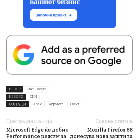
ИЗВОР
MacRumors
ИЗВОР 2
CNN
ОЗНАКИ
Apple
AppStore
Parler
Претходна статија
Следна статија
Microsoft Edge ќе добие
Mozilla Firefox 88
Performance режим за
донесува нова заштита