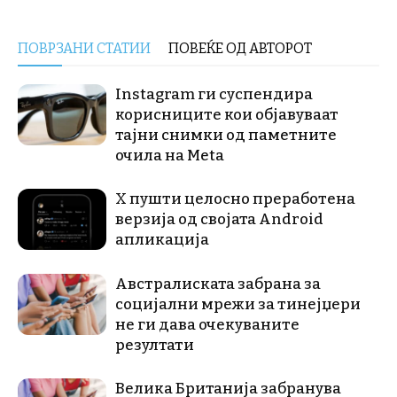
ПОВРЗАНИ СТАТИИ
ПОВЕЌЕ ОД АВТОРОТ
Instagram ги суспендира
корисниците кои објавуваат
тајни снимки од паметните
очила на Meta
X пушти целосно преработена
верзија од својата Android
апликација
Австралиската забрана за
социјални мрежи за тинејџери
не ги дава очекуваните
резултати
Велика Британија забранува