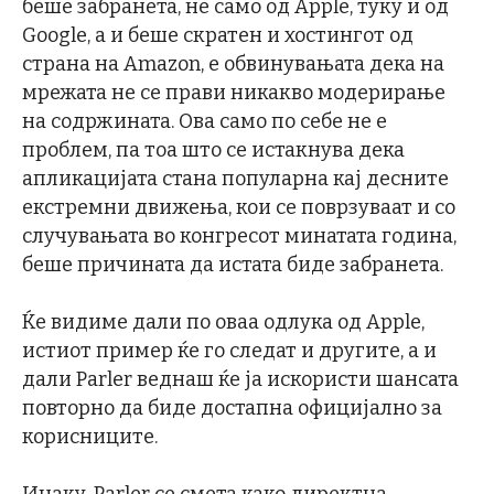
беше забранета, не само од Apple, туку и од
Google, а и беше скратен и хостингот од
страна на Amazon, е обвинувањата дека на
мрежата не се прави никакво модерирање
на содржината. Ова само по себе не е
проблем, па тоа што се истакнува дека
апликацијата стана популарна кај десните
екстремни движења, кои се поврзуваат и со
случувањата во конгресот минатата година,
беше причината да истата биде забранета.
Ќе видиме дали по оваа одлука од Apple,
истиот пример ќе го следат и другите, а и
дали Parler веднаш ќе ја искористи шансата
повторно да биде достапна официјално за
корисниците.