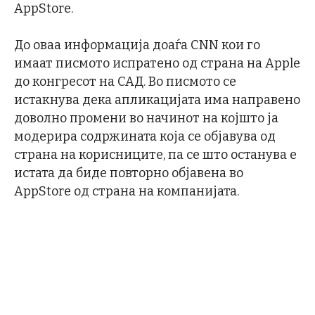
AppStore.
До оваа информација доаѓа CNN кои го
имаат писмото испратено од страна на Apple
до конгресот на САД. Во писмото се
истакнува дека апликацијата има направено
доволно промени во начинот на којшто ја
модерира содржината која се објавува од
страна на корисниците, па се што останува е
истата да биде повторно објавена во
AppStore од страна на компанијата.