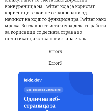
Инаку, Parler се смета како директна
конкуренција на Twitter која ја користат
корисниците кои не се задоволни од
начинот на којшто функционира Twitter како
мрежа. Во главно се истакнува дека се работи
за корисници со десната страна во
политиката, ако тоа навистина е така.
Error9
Error9