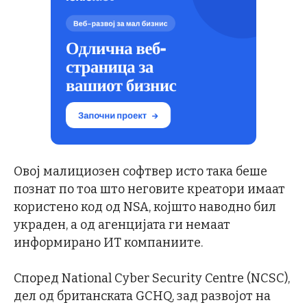
Овој малициозен софтвер исто така беше
познат по тоа што неговите креатори имаат
користено код од NSA, којшто наводно бил
украден, а од агенцијата ги немаат
информирано ИТ компаниите.
Според National Cyber Security Centre (NCSC),
дел од британската GCHQ, зад развојот на