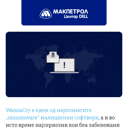
WannaCry е еден од најпознатите
„ransomware“ малициозни софтвери
, а и во
исто време најсериозни кои беа забележани