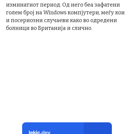
изминатиот период. Од него беа зафатени
голем број на Windows компјутери, меѓу кои
и посериозни случаеви како во одредени
болници во Британија и слично.