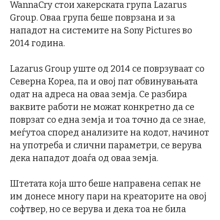
WannaCry стои хакерската група Lazarus
Group. Оваа група беше поврзана и за
нападот на системите на Sony Pictures во
2014 година.
Lazarus Group уште од 2014 се поврзуваат со
Северна Кореа, па и овој пат обвинувањата
одат на адреса на оваа земја. Се разбира
ваквите работи не можат конкретно да се
поврзат со една земја и тоа точно да се знае,
меѓутоа според анализите на кодот, начинот
на употреба и слични параметри, се верува
дека нападот доаѓа од оваа земја.
Штетата која што беше направена сепак не
им донесе многу пари на креаторите на овој
софтвер, но се верува и дека тоа не била