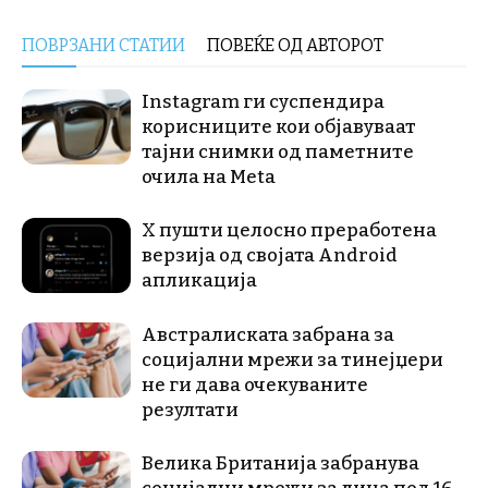
ПОВРЗАНИ СТАТИИ
ПОВЕЌЕ ОД АВТОРОТ
Instagram ги суспендира
корисниците кои објавуваат
тајни снимки од паметните
очила на Meta
X пушти целосно преработена
верзија од својата Android
апликација
Австралиската забрана за
социјални мрежи за тинејџери
не ги дава очекуваните
резултати
Велика Британија забранува