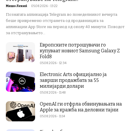
Мишо Лекиќ
-
05.08.2026 - 13:22
Познатата апликација Telegram во понеделникот вечерта
беше привремено отстранета од продавницата за
апликации App Store на период од околу 40 минути. Поводот
за отстранувањето...
Европските потрошувачи го
купуваат новиот Samsung Galaxy Z
Fold8
05.08.2026 - 12:34
Electronic Arts официјално ја
заврши продажбата за 55
милијарди долари
05.08.2026 - 11:48
OpenAI ги отфрла обвинувањата на
Apple за кражба на деловни тајни
05.08.2026 - 11:14