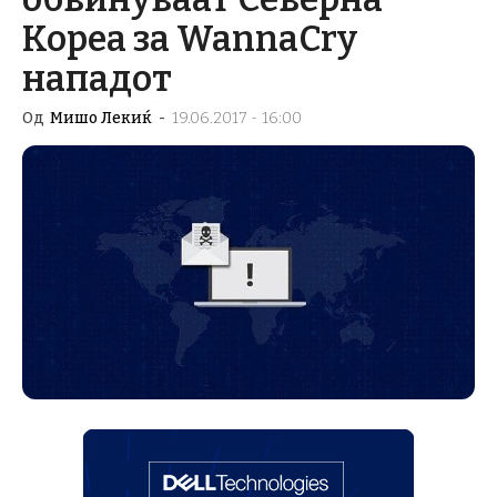
Кореа за WannaCry
нападот
Од
Мишо Лекиќ
-
19.06.2017 - 16:00