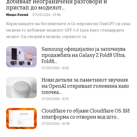
добиваат неограничени разговори и
пристап до моделот...
Мишо Лекиќ
-
07.08.2026 - 13:46
Корисниците на бесплатните и Go верзии на ChatGPT од оваа
недела го добиваат моделот GPT-5.6 Luna како стандарден
модел. Од следната недела, сервисот за...
Samsung официјално ја започнува
продажбата на Galaxy Z Fold8 Ultra,
Fold8,...
07.08.2026 - 11:50
Нови детали за паметниот звучник
на OpenAI откриваат големина како
плочка...
07.08.2026 - 11:31
Cloudflare го објави Cloudflare OS: ВИ
платформа со отворен код што...
07.08.2026 - 10:59