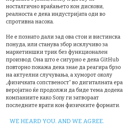
носталгично враќањето кон дискови,
реалноста е дека индустријата оди во
спротивна насока.
Не е познато дали зад ова стои и вистинска
понуда, или станува збор исклучиво за
маркетиншки трик без функционален
производ. Она што е сигурно е дека GitHub
повторно покажа дека знае да реагира брзо
на актуелни случувања, а хуморот околу
„физичката сопственост” во дигиталната ера
веројатно ќе продолжи да биде тема додека
компаниите како Sony ги затвораат
последните врати кон физичките формати.
WE HEARD YOU. AND WE AGREE.