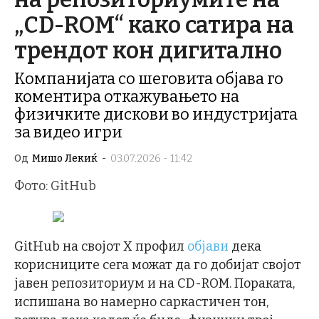
„CD-ROM“ како сатира на
трендот кон дигитално
Компанијата со шеговита објава го
коментира откажувањето на
физичките дискови во индустријата
за видео игри
Од
Мишо Лекиќ
-
03.07.2026 - 11:42
Фото: GitHub
GitHub на својот X профил
објави
дека
корисниците сега можат да го добијат својот
јавен репозиториум и на CD-ROM. Пораката,
испишана во намерно саркастичен тон,