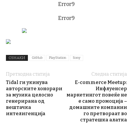
Error9
Error9
ОЗНАКИ
GitHub
PlayStation
Sony
Претходна статија
Следна статија
Tidal ги укинува
E-commerce Meetup:
авторските хонорари
Инфлуенсер
за музика целосно
маркетингот повеќе не
генерирана од
е само промоција –
вештачка
домашните компании
интелигенција
го претвораат во
стратешка алатка