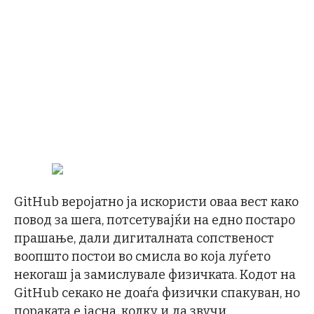
GitHub веројатно ја искористи оваа вест како
повод за шега, потсетувајќи на едно постаро
прашање, дали дигиталната сопственост
воопшто постои во смисла во која луѓето
некогаш ја замислувале физичката. Кодот на
GitHub секако не доаѓа физички спакуван, но
пораката е јасна, колку и да звучи