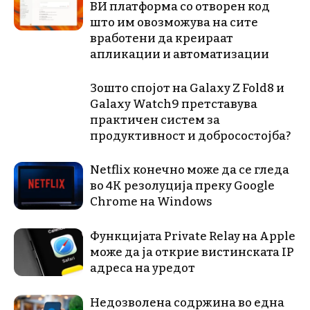
ВИ платформа со отворен код
што им овозможува на сите
вработени да креираат
апликации и автоматизации
Зошто спојот на Galaxy Z Fold8 и
Galaxy Watch9 претставува
практичен систем за
продуктивност и добросостојба?
Netflix конечно може да се гледа
во 4K резолуција преку Google
Chrome на Windows
Функцијата Private Relay на Apple
може да ја открие вистинската IP
адреса на уредот
Недозволена содржина во една