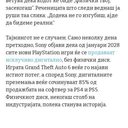
ветува дека кодот ќе биде „физички твој,
засекогаш”. Реченицата што следи веднаш ја
руши таа слика: „Додека не го изгубиш, ајде
да бидеме реални.”
Тајмингот не е случаен. Само неколку дена
претходно, Sony објави дека од јануари 2028
сите нови PlayStation игри ќе се
продаваат
исклучиво дигитално
, без физички диск.
Играта Grand Theft Auto 6 веќе го најави
истиот потег, а според Sony, дигиталните
преземања веќе сочинуваат 85% од
продажбата на софтвер за PS4 и PS5.
Физичкиот диск, некогаш столб на
индустријата, полека станува историја.