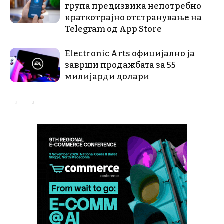
група предизвика непотребно
краткотрајно отстранување на
Telegram од App Store
Electronic Arts официјално ја
заврши продажбата за 55
милијарди долари