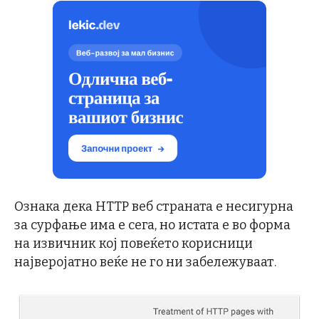
Ознака дека HTTP веб страната е несигурна
за сурфање има е сега, но истата е во форма
на извичник кој повеќето корисници
најверојатно веќе не го ни забележуваат.