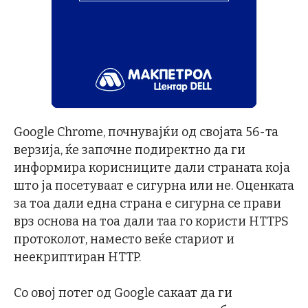
Google Chrome, почнувајќи од својата 56-та
верзија, ќе започне подиректно да ги
информира корисниците дали страната која
што ја посетуваат е сигурна или не. Оценката
за тоа дали една страна е сигурна се прави
врз основа на тоа дали таа го користи HTTPS
протоколот, наместо веќе стариот и
неекриптиран HTTP.
Со овој потег од Google сакаат да ги