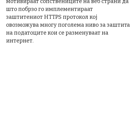
мотивираат сопствениците на веб страни да
што побрзо го имплементираат
заштитениот HTTPS протокол кој
овозможува многу поголема ниво за заштита
на податоците кои се разменуваат на
интернет.