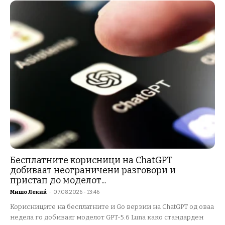
Бесплатните корисници на ChatGPT
добиваат неограничени разговори и
пристап до моделот...
Мишо Лекиќ
-
07.08.2026 - 13:46
Корисниците на бесплатните и Go верзии на ChatGPT од оваа
недела го добиваат моделот GPT-5.6 Luna како стандарден