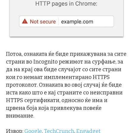
Потоа, ознаката ќе биде прикажувана за сите
страни во Incognito режимот на сурфање, за
да на крај ова биде случајот со сите страни
кои го немаат имплементирано HTTPS
протоколот. Ознаката во овој случај ќе биде
иста како што е кај страните со неисправни
HTTPS сертификати, односно ќе има и
црвена боја која привлекува повеќе
внимание.
Извор:
Google
,
TechCrunch
,
Engadget