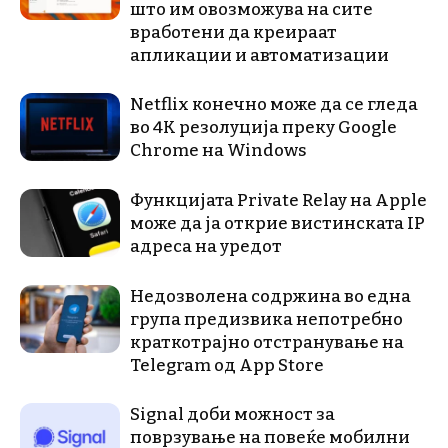
што им овозможува на сите
вработени да креираат
апликации и автоматизации
Netflix конечно може да се гледа
во 4K резолуција преку Google
Chrome на Windows
Функцијата Private Relay на Apple
може да ја открие вистинската IP
адреса на уредот
Недозволена содржина во една
група предизвика непотребно
краткотрајно отстранување на
Telegram од App Store
Signal доби можност за
поврзување на повеќе мобилни