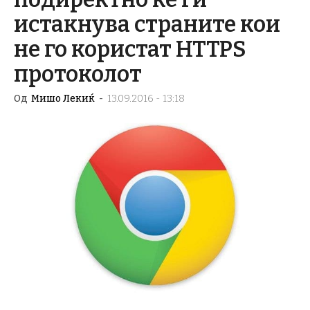
истакнува страните кои
не го користат HTTPS
протоколот
Од
Мишо Лекиќ
-
13.09.2016 - 13:18