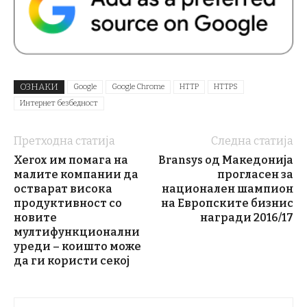
ОЗНАКИ
Google
Google Chrome
HTTP
HTTPS
Интернет безбедност
Претходна статија
Следна статија
Xerox им помага на
Bransys од Македонија
малите компании да
прогласен за
остварат висока
национален шампион
продуктивност со
на Европските бизнис
новите
награди 2016/17
мултифункционални
уреди – коишто може
да ги користи секој