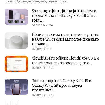
модел. Од следната недела, сервисот за...
Samsung официјално ја започнува
продажбата на Galaxy Z Fold8 Ultra,
Fold8,...
07.08.2026 - 11:50
Нови детали за паметниот звучник
на OpenAI откриваат големина како
плочка...
07.08.2026 - 11:31
Cloudflare го објави Cloudflare OS: ВИ
платформа со отворен код што...
07.08.2026 - 10:59
Зошто спојот на Galaxy Z Fold8 и
Galaxy Watch9 претставува
практичен...
07.08.2026 - 10:02