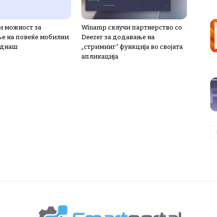
и можност за
Winamp склучи партнерство со
е на повеќе мобилни
Deezer за додавање на
еднаш
„стриминг“ функција во својата
апликација