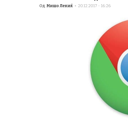
Од
Мишо Лекиќ
-
20.12.2017 - 16:26