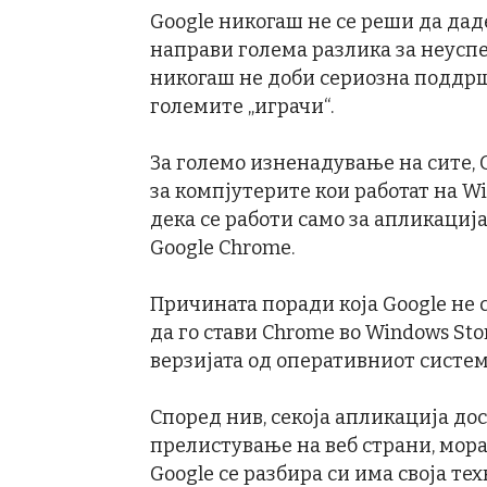
Google никогаш не се реши да дад
направи голема разлика за неуспе
никогаш не доби сериозна поддрш
големите „играчи“.
За големо изненадување на сите, G
за компјутерите кои работат на Wi
дека се работи само за апликација
Google Chrome.
Причината поради која Google не с
да го стави Chrome во Windows Sto
верзијата од оперативниот систем
Според нив, секоја апликација дос
прелистување на веб страни, мора 
Google се разбира си има своја тех