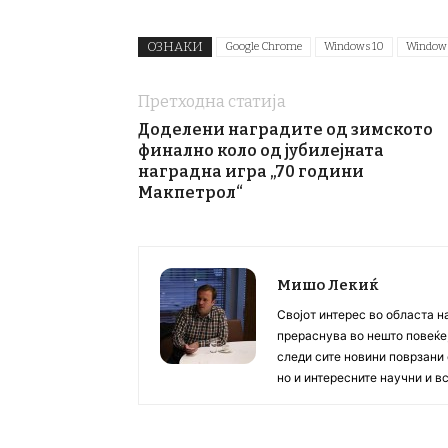
ОЗНАКИ
Google Chrome
Windows 10
Windows
Претходна статија
Доделени наградите од зимското
финално коло од јубилејната
наградна игра „70 години
Макпетрол“
Мишо Лекиќ
Својот интерес во областа н
прераснува во нешто повеќе, 
следи сите новини поврзани 
но и интересните научни и 