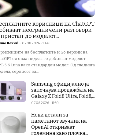
есплатните корисници на ChatGPT
обиваат неограничени разговори
 пристап до моделот...
ишо Лекиќ
-
07.08.2026 - 13:46
орисниците на бесплатните и Go верзии на
atGPT од оваа недела го добиваат моделот
T-5.6 Luna како стандарден модел. Од следната
дела, сервисот за...
Samsung официјално ја
започнува продажбата на
Galaxy Z Fold8 Ultra, Fold8,...
07.08.2026 - 11:50
Нови детали за
паметниот звучник на
OpenAI откриваат
големина како плочка...