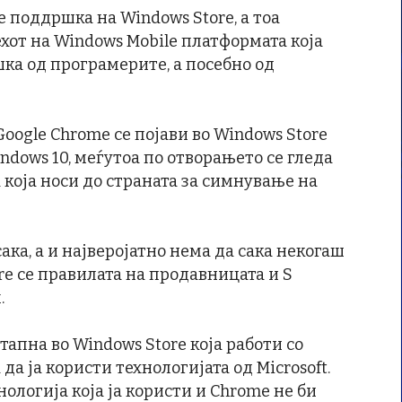
е поддршка на Windows Store, а тоа
хот на Windows Mobile платформата која
ка од програмерите, а посебно од
oogle Chrome се појави во Windows Store
ndows 10, меѓутоа по отворањето се гледа
 која носи до страната за симнување на
ака, а и најверојатно нема да сака некогаш
re се правилата на продавницата и S
.
тапна во Windows Store која работи со
да ја користи технологијата од Microsoft.
нологија која ја користи и Chrome не би