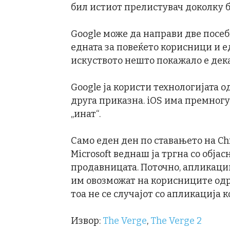
бил истиот прелистувач доколку б
Google може да направи две посеб
едната за повеќето корисници и ед
искуството нешто покажало е дека
Google ја користи технологијата од
друга приказна. iOS има премногу 
„инат“.
Само еден ден по ставањето на Ch
Microsoft веднаш ја тргна со обј
продавницата. Поточно, апликаци
им овозможат на корисниците одр
тоа не се случајот со апликација к
Извор:
The Verge
,
The Verge 2