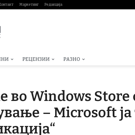
Контакт
Маркетинг
Редакција
МНИ
РЕЦЕНЗИИ
РАЗНО
e во Windows Store 
вање – Microsoft ја
икација“