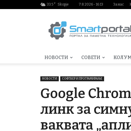
C
33.5
Skopje
7.8.2026 - 16:13
За нас
Smartportal.mk
НОВОСТИ
СОВЕТИ
КОЛУ
НОВОСТИ
СОФТВЕР И ПРОГРАМИРАЊЕ
Google Chrom
линк за симну
ваквата „апл