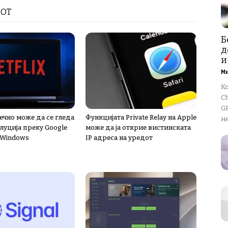
РОТ
Б
д
и
М
К
Ch
GP
нечно може да се гледа
Функцијата Private Relay на Apple
не
луција преку Google
може да ја открие вистинската
 Windows
IP адреса на уредот