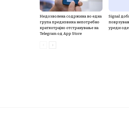
Недозволена содржина во една
Signal доб
група предизвика непотребно
поврзувањ
краткотрајно отстранување на
уреди од
Telegram од App Store