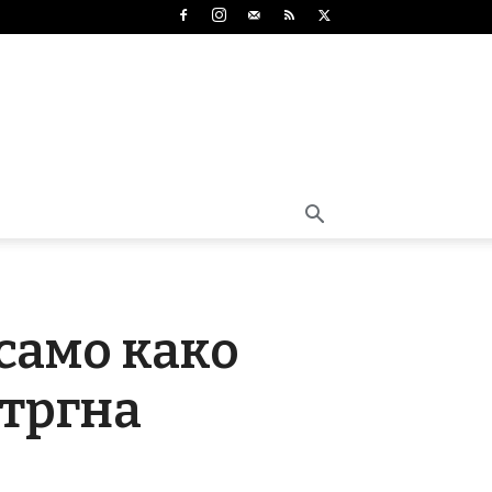
само како
 тргна