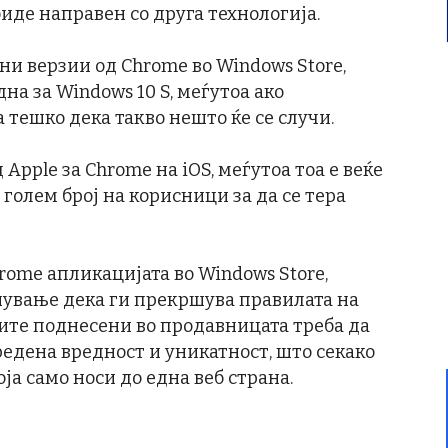
иде направен со друга технологија.
ни верзии од Chrome во Windows Store,
на за Windows 10 S, меѓутоа ако
 тешко дека такво нешто ќе се случи.
 Apple за Chrome на iOS, меѓутоа тоа е веќе
голем број на корисници за да се тера
rome апликацијата во Windows Store,
аснување дека ги прекршува правилата на
ите поднесени во продавницата треба да
едена вредност и уникатност, што секако
оја само носи до една веб страна.