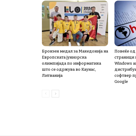
Бронзен медал за Македонија на
Повеќе од
Европската јуниорска
страници 
олимпијада по информатика
Windows а
што се одржува во Каунас,
дистрибу
Литванија
софтвер п
Google