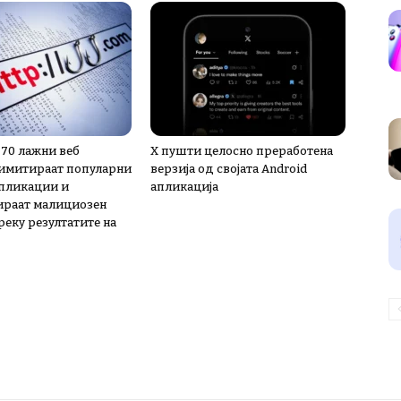
 70 лажни веб
X пушти целосно преработена
имитираат популарни
верзија од својата Android
пликации и
апликација
ираат малициозен
реку резултатите на