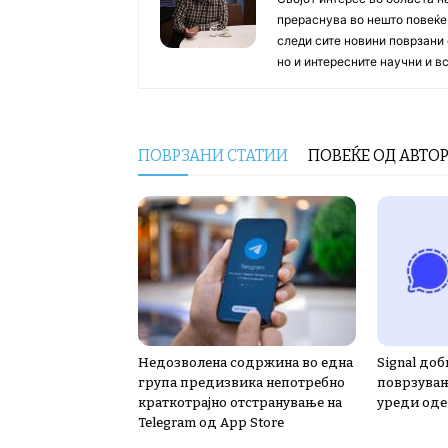
прераснува во нешто повеќе, 
следи сите новини поврзани 
но и интересните научни и 
ПОВРЗАНИ СТАТИИ
ПОВЕЌЕ ОД АВТО
Недозволена содржина во една
Signal доб
група предизвика непотребно
поврзувањ
краткотрајно отстранување на
уреди од
Telegram од App Store