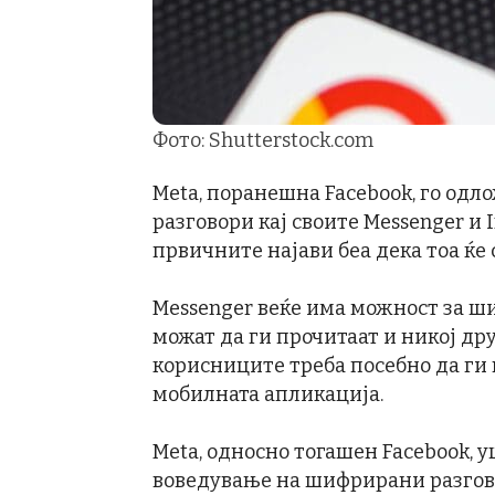
Фото: Shutterstock.com
Meta, поранешна Facebook, го од
разговори кај своите Messenger и 
првичните најави беа дека тоа ќе 
Messenger веќе има можност за ш
можат да ги прочитаат и никој дру
корисниците треба посебно да ги 
мобилната апликација.
Meta, односно тогашен Facebook, уш
воведување на шифрирани разгово