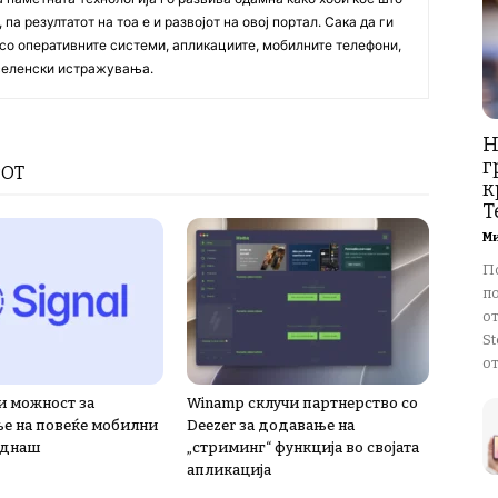
па резултатот на тоа е и развојот на овој портал. Сака да ги
со оперативните системи, апликациите, мобилните телефони,
вселенски истражувања.
Н
г
РОТ
к
T
М
П
п
о
St
от
и можност за
Winamp склучи партнерство со
е на повеќе мобилни
Deezer за додавање на
еднаш
„стриминг“ функција во својата
апликација