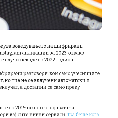
ложува воведувањето на шифрирани
Instagram апликации за 2023, откако
се случи некаде во 2022 година.
ифрирани разговори, кои само учесниците
г, но тие не се вклучени автоматски и
вклучат, а достапни се само преку
те во 2019 почна со најавата за
ри кај сите нивни сервиси.
Тоа беше кога