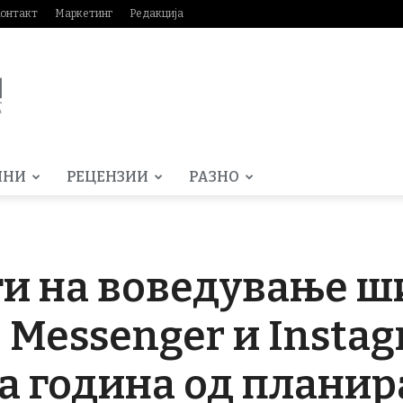
онтакт
Маркетинг
Редакција
МНИ
РЕЦЕНЗИИ
РАЗНО
ти на воведување 
ј Messenger и Insta
а година од планир