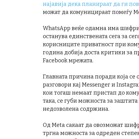
најавија дека планираат да ги по
можат да комуницираат помеѓу Mes
WhatsApp веќе одамна има шифрир
останува единствената сега за сег
корисниците приватност при кому
година добија доста критики за п
Facebook мрежата.
Главната причина поради која с
разговори кај Messenger и Instagr
кои тогаш немаат пристап до кому
така, се губи можноста за заштит
недозволена содржина.
Од Meta сакаат да овозможат шифр
тргна можноста за одреден степен