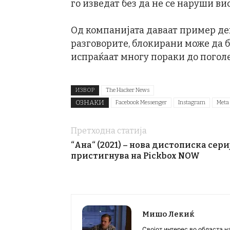
го изведат без да не се наруши в
Од компанијата даваат пример дек
разговорите, блокирани може да 
испраќаат многу пораки до погол
ИЗВОР
The Hacker News
ОЗНАКИ
Facebook Messenger
Instagram
Meta
Претходна статија
“Ана“ (2021) – нова дистописка сери
пристигнува на Pickbox NOW
Мишо Лекиќ
Својот интерес во областа н