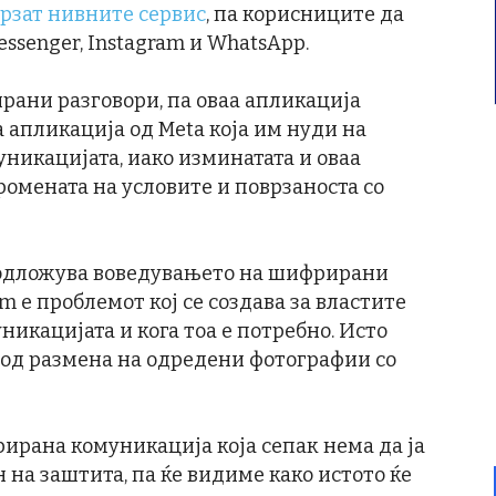
врзат нивните сервис
, па корисниците да
senger, Instagram и WhatsApp.
ани разговори, па оваа апликација
а апликација од Meta која им нуди на
никацијата, иако изминатата и оваа
ромената на условите и поврзаноста со
е одложува воведувањето на шифрирани
am е проблемот кој се создава за властите
никацијата и кога тоа е потребно. Исто
а од размена на одредени фотографии со
ирана комуникација која сепак нема да ја
 на заштита, па ќе видиме како истото ќе