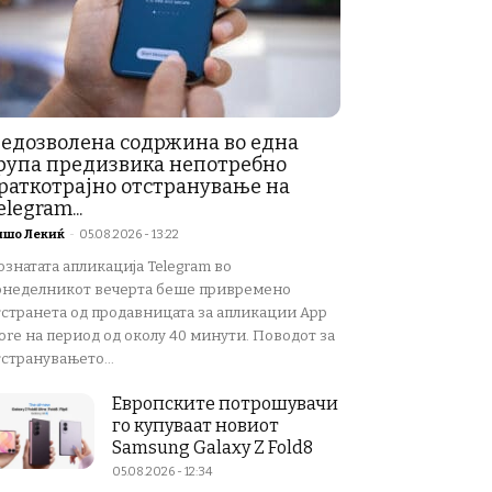
едозволена содржина во една
рупа предизвика непотребно
раткотрајно отстранување на
elegram...
ишо Лекиќ
-
05.08.2026 - 13:22
ознатата апликација Telegram во
онеделникот вечерта беше привремено
тстранета од продавницата за апликации App
ore на период од околу 40 минути. Поводот за
странувањето...
Европските потрошувачи
го купуваат новиот
Samsung Galaxy Z Fold8
05.08.2026 - 12:34