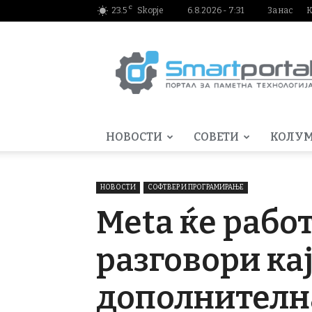
C
23.5
Skopje
6.8.2026 - 7:31
За нас
К
Smartportal.mk
НОВОСТИ
СОВЕТИ
КОЛУ
НОВОСТИ
СОФТВЕР И ПРОГРАМИРАЊЕ
Meta ќе рабо
разговори ка
дополнителн