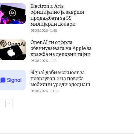
Electronic Arts
официјално ја заврши
продажбата за 55
милијарди долари
05.08.2026 - 11:48
OpenAI ги отфрла
обвинувањата на Apple за
кражба на деловни тајни
05.08.2026 - 11:14
Signal доби можност за
поврзување на повеќе
мобилни уреди одеднаш
05.08.2026 - 10:36