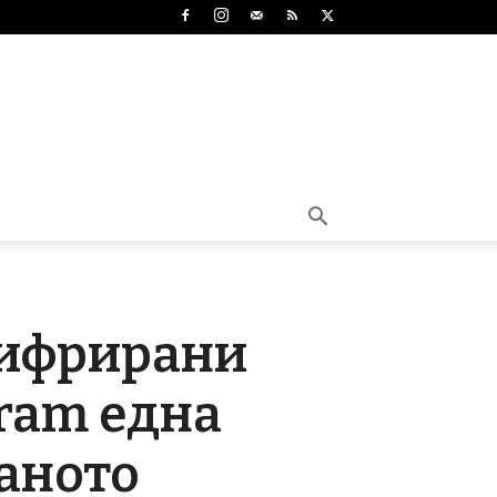
шифрирани
gram една
аното