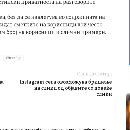
истински приватноста на разговорите.
а, без да се навлегува во содржината на
бидат сметките на корисници кои често
ем број на корисници и слични примери.
WhatsApp
Следна статија
ја
Instagram сега овозможува бришење
на слики од објавите со повеќе
слики
а паметната технологија го развива одамна како хоби кое што