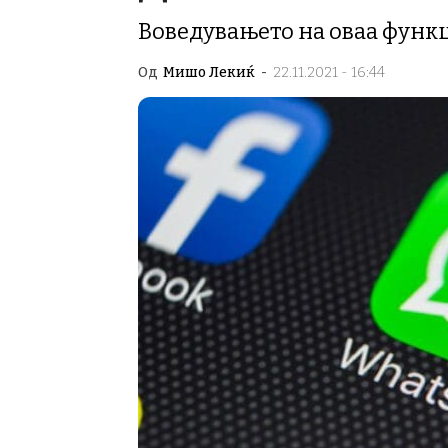
Воведувањето на оваа функци
Од
Мишо Лекиќ
-
22.11.2021 - 16:44