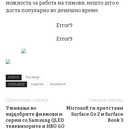
можноста за работа на тимови, нешто што е
доста популарно во денешно време.
Error9
Error9
ИЗВОР
The Verge
ОЗНАКИ
Superlist
Wunderlist
Претходна статија
Следна статија
Уживање во
Microsoft ги претстави
најдобрите филмови и
Surface Go 2 и Surface
серии со Samsung QLED
Book 3
телевизорите и HBO GO