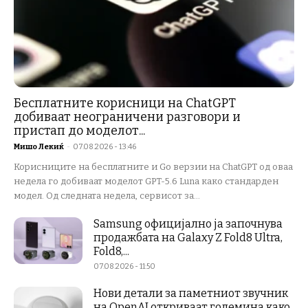
Бесплатните корисници на ChatGPT
добиваат неограничени разговори и
пристап до моделот...
Мишо Лекиќ
-
07.08.2026 - 13:46
Корисниците на бесплатните и Go верзии на ChatGPT од оваа
недела го добиваат моделот GPT-5.6 Luna како стандарден
модел. Од следната недела, сервисот за...
Samsung официјално ја започнува
продажбата на Galaxy Z Fold8 Ultra,
Fold8,...
07.08.2026 - 11:50
Нови детали за паметниот звучник
на OpenAI откриваат големина како