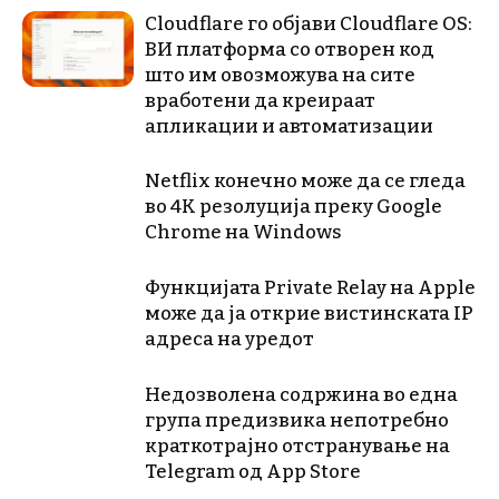
Cloudflare го објави Cloudflare OS:
ВИ платформа со отворен код
што им овозможува на сите
вработени да креираат
апликации и автоматизации
Netflix конечно може да се гледа
во 4K резолуција преку Google
Chrome на Windows
Функцијата Private Relay на Apple
може да ја открие вистинската IP
адреса на уредот
Недозволена содржина во една
група предизвика непотребно
краткотрајно отстранување на
Telegram од App Store