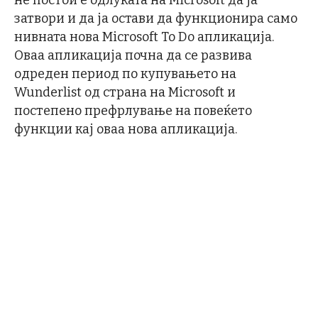
затвори и да ја остави да функционира само
нивната нова Microsoft To Do апликација.
Оваа апликација почна да се развива
одреден период по купувањето на
Wunderlist од страна на Microsoft и
постепено префрлување на повеќето
функции кај оваа нова апликација.