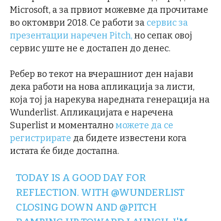
Microsoft, а за првиот можевме да прочитаме
во октомври 2018. Се работи за
сервис за
презентации наречен Pitch,
но сепак овој
сервис уште не е достапен до денес.
Ребер во текот на вчерашниот ден најави
дека работи на нова апликација за листи,
која тој ја нарекува наредната генерација на
Wunderlist. Апликацијата е наречена
Superlist и моментално
можете да се
регистрирате
да бидете известени кога
истата ќе биде достапна.
TODAY IS A GOOD DAY FOR
REFLECTION. WITH
@WUNDERLIST
CLOSING DOWN AND
@PITCH