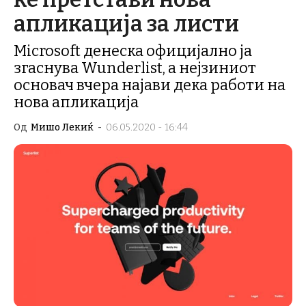
апликација за листи
Microsoft денеска официјално ја
згаснува Wunderlist, а нејзиниот
основач вчера најави дека работи на
нова апликација
Од
Мишо Лекиќ
-
06.05.2020 - 16:44