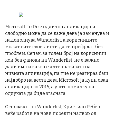
Microsoft To Do е одлична апликација и
слободно може да се каже дека ја заменува и
надополнува Wunderlist, а корисниците
можат сите свои листи да ги префрлат без
проблем. Сепак, за голем број на корисници
кои беа фанови на Wunderlist, не е важно
дали има и каква е алтернативата на
нивната апликација, па тие не реагираа баш
најдобро на веста дека Microsoft ја купи оваа
апликација во 2015, а уште помалку на
одлуката да биде згасната.
Основачот на Wunderlist, Кристиан Ребер
веќе работи на нови проекти надвор од