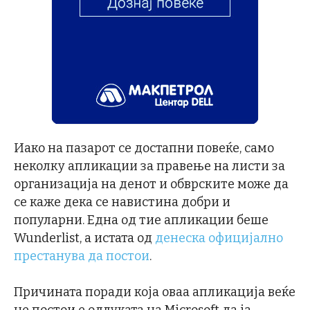
Иако на пазарот се достапни повеќе, само
неколку апликации за правење на листи за
организација на денот и обврските може да
се каже дека се навистина добри и
популарни. Една од тие апликации беше
Wunderlist, а истата од
денеска официјално
престанува да постои
.
Причината поради која оваа апликација веќе
не постои е одлуката на Microsoft да ја