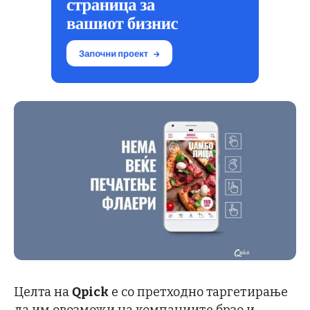
Целта на
Qpick
е со претходно таргетирање
да им овозможи на компаниите брзо и