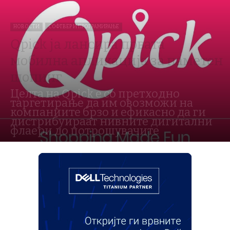
НОВОСТИ
СОФТВЕР И ПРОГРАМИРАЊЕ
Qpick ја лансира првата
мобилна апликација за паметен
шопинг
Целта на Qpick е со претходно
таргетирање да им овозможи на
компаниите брзо и ефикасно да ги
дистрибуираат нивните дигитални
флаери до потрошувачите
Од
Смартпортал
-
16.02.2018 - 13:02