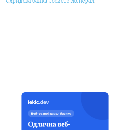
Охридска банка Сосиете Женерал
.