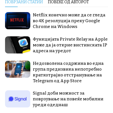
ПОВРЗАНИ СТАТИИ
ПОВЕЌЕ ОД АВТОРОТ
Netflix конечно може да се гледа
во 4K резолуција преку Google
Chrome на Windows
Функцијата Private Relay на Apple
може да ја открие вистинската IP
адреса на уредот
Недозволена содржина во една
група предизвика непотребно
краткотрајно отстранување на
Telegram од App Store
Signal доби можност за
поврзување на повеќе мобилни
уреди одеднаш