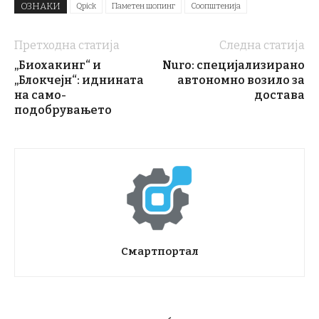
ОЗНАКИ
Qpick
Паметен шопинг
Соопштенија
Претходна статија
Следна статија
„Биохакинг“ и
Nuro: специјализирано
„Блокчејн“: иднината
автономно возило за
на само-
достава
подобрувањето
Смартпортал