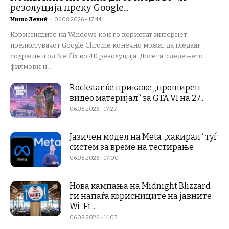
резолуција преку Google...
Мишо Лекиќ
-
06.08.2026 - 17:44
Корисниците на Windows кои го користат интернет
прелистувачот Google Chrome конечно можат да гледаат
содржини од Netflix во 4K резолуција. Досега, следењето
филмови и...
Rockstar ќе прикаже „проширен
видео материјал“ за GTA VI на 27...
06.08.2026 - 17:27
Јазичен модел на Meta „хакирал“ туѓ
систем за време на тестирање
06.08.2026 - 17:00
Нова кампања на Midnight Blizzard
ги напаѓа корисниците на јавните
Wi-Fi...
06.08.2026 - 14:03