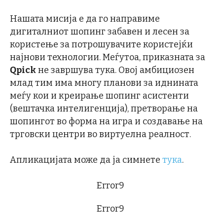
Нашата мисија е да го направиме
дигиталниот шопинг забавен и лесен за
користење за потрошувачите користејќи
најнови технологии. Меѓутоа, приказната за
Qpick
не завршува тука. Овој амбициозен
млад тим има многу планови за иднината
меѓу кои и креирање шопинг асистенти
(вештачка интелигенција), претворање на
шопингот во форма на игра и создавање на
трговски центри во виртуелна реалност.
Апликацијата може да ја симнете
тука
.
Error9
Error9