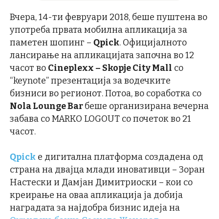
Вчера, 14-ти февруари 2018, беше пуштена во
употреба првата мобилна апликација за
паметен шопинг –
Qpick
. Официјалното
лансирање на апликацијата започна во 12
часот во
Cineplexx – Skopje City Mall
со
“keynote” презентација за водечките
бизниси во регионот. Потоа, во соработка со
Nola Lounge Bar
беше организирана вечерна
забава со MARKO LOGOUT со почеток во 21
часот.
Qpick
e дигитална платформа создадена од
страна на двајца млади иновативци – Зоран
Настески и Дамјан Димитриоски – кои со
креирање на оваа апликација ја добија
наградата за најдобра бизнис идеја на