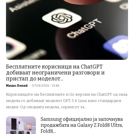
Бесплатните корисници на ChatGPT
добиваат неограничени разговори и
пристап до моделот...
Мишо Лекиќ
-
07.08.2026 - 13:46
Корисниците на бесплатните и Go верзии на ChatGPT од оваа
недела го добиваат моделот GPT-5.6 Luna како стандарден
модел. Од следната недела, сервисот за...
Samsung официјално ја започнува
продажбата на Galaxy Z Fold8 Ultra,
Fold8,...