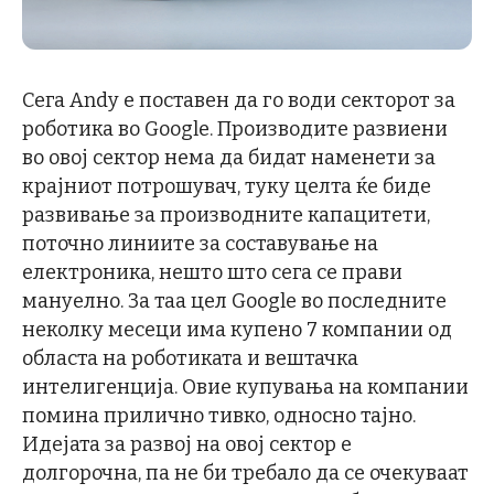
Сега Andy е поставен да го води секторот за
роботика во Google. Производите развиени
во овој сектор нема да бидат наменети за
крајниот потрошувач, туку целта ќе биде
развивање за производните капацитети,
поточно линиите за составување на
електроника, нешто што сега се прави
мануелно. За таа цел Google во последните
неколку месеци има купено 7 компании од
областа на роботиката и вештачка
интелигенција. Овие купувања на компании
помина прилично тивко, односно тајно.
Идејата за развој на овој сектор е
долгорочна, па не би требало да се очекуваат