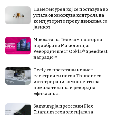
Паметен уред кој се поставува во
устата овозможува контрола на
компјутерите преку движења со
јазикот
Мрежата на Телеком повторно
најдобра во Македонија:
Рекордни шест Ookla® Speedtest
награди™
Geely го претстави новиот
електричен погон Thunder со
интегрирани компоненти за
помала тежина и рекордна
ефикасност
Samsung ја претстави Flex
Titanium технологијата за