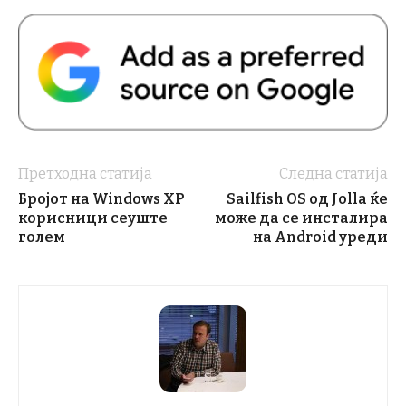
Претходна статија
Следна статија
Бројот на Windows XP
Sailfish OS од Jolla ќе
корисници сеуште
може да се инсталира
голем
на Android уреди