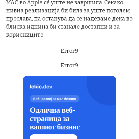
MAC во Apple сè уште не завршила. Секако
нивна реализација би била за уште поголем
прослава, па останува да се надеваме дека во
блиска иднина би станале достапни и за
корисниците.
Error9
Error9