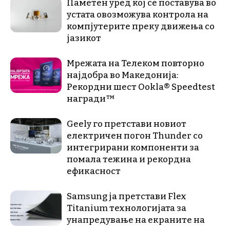
Паметен уред кој се поставува во
устата овозможува контрола на
компјутерите преку движења со
јазикот
Мрежата на Телеком повторно
најдобра во Македонија:
Рекордни шест Ookla® Speedtest
награди™
Geely го претстави новиот
електричен погон Thunder со
интегрирани компоненти за
помала тежина и рекордна
ефикасност
Samsung ја претстави Flex
Titanium технологијата за
унапредување на екраните на