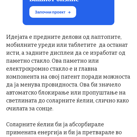
Идејата е предните делови од лаптопите,
мобилните уреди или таблетите да останат
исти, а задните дисплеи да се изработат од
паметно стакло. Ова паметно или
електрохромно стакло е и главна
компонента на овој патент поради можноста
да ја менува провидноста. Ова би значело
автоматско блокирање или пропуштање на
светлината до соларните ќелии, слично како
очилата за сонце.
Соларните ќелии би ја абсорбирале
примената енергија и би ја претварале во