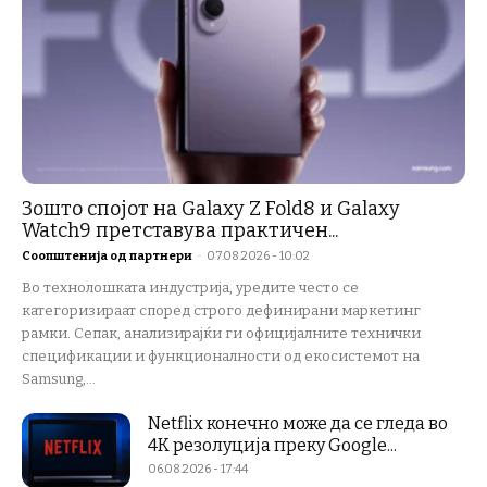
Зошто спојот на Galaxy Z Fold8 и Galaxy
Watch9 претставува практичен...
Соопштенија од партнери
-
07.08.2026 - 10:02
Во технолошката индустрија, уредите често се
категоризираат според строго дефинирани маркетинг
рамки. Сепак, анализирајќи ги официјалните технички
спецификации и функционалности од екосистемот на
Samsung,...
Netflix конечно може да се гледа во
4K резолуција преку Google...
06.08.2026 - 17:44