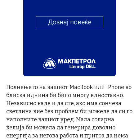
Полнењето на вашиот MacBook или iPhone во
блиска иднина би било многу едноставно.
Независно каде и да сте, ако има сончева
светлина вие без проблем би можеле да си го
наполните вашиот уред. Мала соларна
ќелија би можела да генерира доволно
енергија за негова работа и притоа да нема