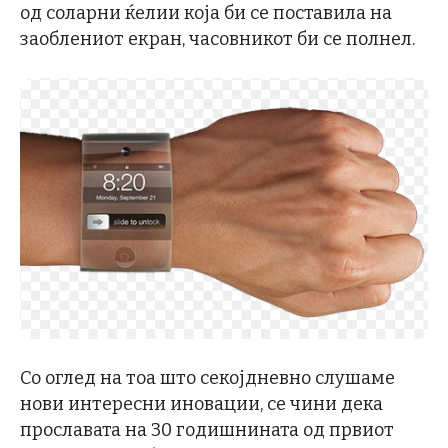
од соларни ќелии која би се поставила на
заоблениот екран, часовникот би се полнел.
Со оглед на тоа што секојдневно слушаме
нови интересни иновации, се чини дека
прославата на 30 годишнината од првиот