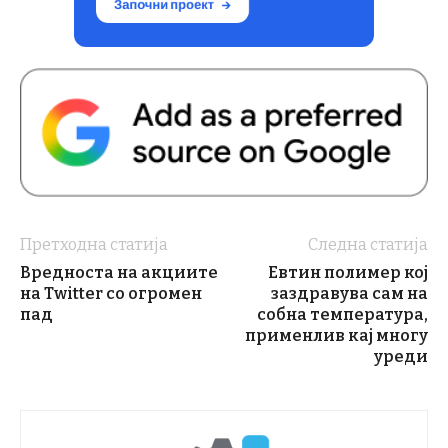
Претходна статија
Следна статија
Вредноста на акциите
Евтин полимер кој
на Twitter со огромен
заздравува сам на
пад
собна температура,
применлив кај многу
уреди