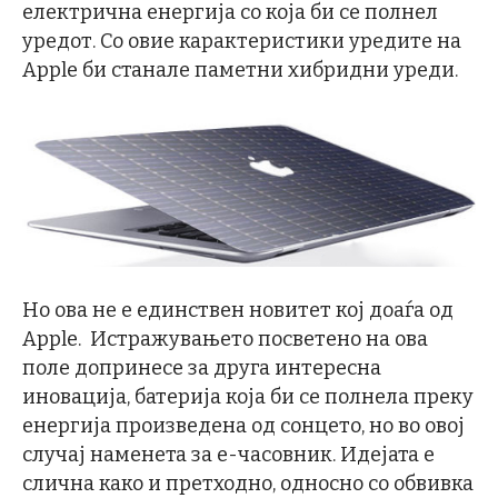
електрична енергија со која би се полнел
уредот. Со овие карактеристики уредите на
Apple би станале паметни хибридни уреди.
Но ова не е единствен новитет кој доаѓа од
Apple. Истражувањето посветено на ова
поле допринесе за друга интересна
иновација, батерија која би се полнела преку
енергија произведена од сонцето, но во овој
случај наменета за е-часовник. Идејата е
слична како и претходно, односно со обвивка