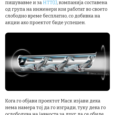
пишувавме и за
HTT(I)
, компанија составена
од група на инженери кои работат во своето
слободно време бесплатно, со добивка на
акции ако проектот биде успешен.
Кога го објави проектот Маск изјави дека
нема намера тој да го изгради, туку дека го
ослободува на јавноста за друг да се обиде