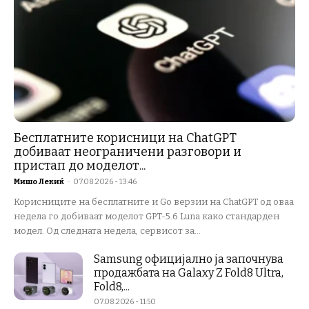
Бесплатните корисници на ChatGPT
добиваат неограничени разговори и
пристап до моделот...
Мишо Лекиќ
-
07.08.2026 - 13:46
Корисниците на бесплатните и Go верзии на ChatGPT од оваа
недела го добиваат моделот GPT-5.6 Luna како стандарден
модел. Од следната недела, сервисот за...
Samsung официјално ја започнува
продажбата на Galaxy Z Fold8 Ultra,
Fold8,...
07.08.2026 - 11:50