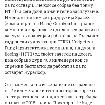
да го оствари. Тие кои се собраа беа токму
HTT(I), а сега добија значително засилување.
Имено, на нив им се придружија SpaceX
(компанијата на Маск), Oerlikon (швајцарска
компанија која повеќе од еден век работи со
вакуум технологија и работеше на Големиот
хадронски судрувач при CERN), Hodgetts +
Fung (архитектонска компанија), па дури и
Boeing! HTT(I) од својот зачеток па досега
има собрано дури 400 инженери кои се
спремни бесплатно да работат за да го
остварат Hyperloop.
Сега моментално ќе се започне со градење
на 7 километарски тест простор во кој ќе се
тестира технологијата, а тестовите треба да
почнат во 2018 година. Просторот ќе биде