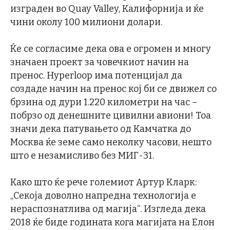
изграден во Quay Valley, Калифорнија и ќе
чини околу 100 милиони долари.
Ќе се согласиме дека ова е огромен и многу
значаен проект за човечкиот начин на
пренос. Hyperloop има потенцијал да
создаде начин на пренос кој би се движел со
брзина од дури 1.220 километри на час –
побрзо од денешните цивилни авиони! Тоа
значи дека патувањето од Камчатка до
Москва ќе земе само неколку часови, нешто
што е незамисливо без МИГ-31.
Како што ќе рече големиот Артур Кларк:
„Секоја доволно напредна технологија е
нераспознатлива од магија“. Изгледа дека
2018 ќе биде годината кога магијата на Елон