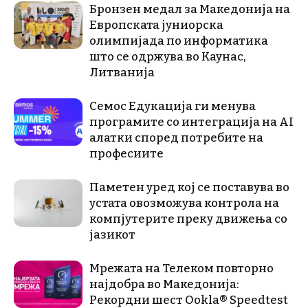
Бронзен медал за Македонија на
Европската јуниорска
олимпијада по информатика
што се одржува во Каунас,
Литванија
Семос Едукација ги менува
програмите со интеграција на AI
алатки според потребите на
професиите
Паметен уред кој се поставува во
устата овозможува контрола на
компјутерите преку движења со
јазикот
Мрежата на Телеком повторно
најдобра во Македонија:
Рекордни шест Ookla® Speedtest