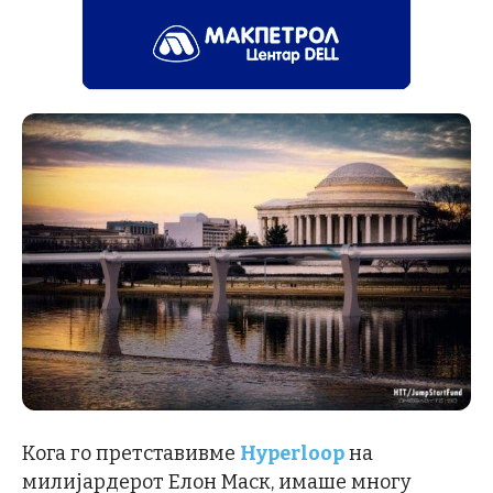
Кога го претставивме
Hyperloop
на
милијардерот Елон Маск, имаше многу