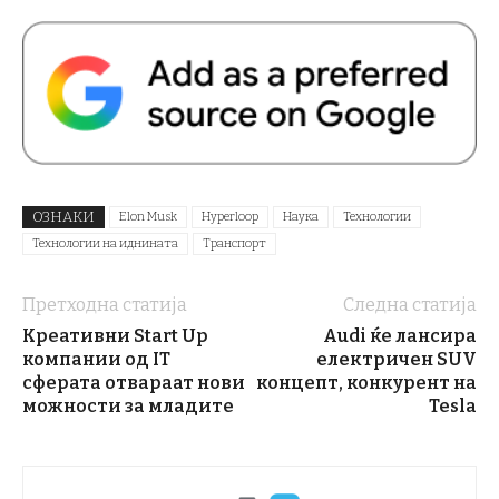
ОЗНАКИ
Elon Musk
Hyperloop
Наука
Технологии
Технологии на иднината
Транспорт
Претходна статија
Следна статија
Креативни Start Up
Audi ќе лансира
компании од IT
електричен SUV
сферата отвараат нови
концепт, конкурент на
можности за младите
Tesla