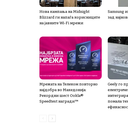
Нова кампања на Midnight
Samsung ин
Blizzard ги напаѓа корисниците
зад најнов
на јавните Wi-Fi мрежи
Мрежата на Телеком повторно
Geely го п
најдобра во Македонија:
електриче
Рекордни шест Ookla®
интегрира
Speedtest награди™
помала те
ефикаснос