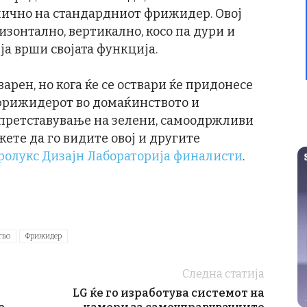
слично на стандардниот фрижидер. Овој
зонтално, вертикално, косо па дури и
ја врши својата функција.
варен, но кога ќе се оствари ќе придонесе
 фрижидерот во домаќинството и
претставување на зелени, самоодржливи
ете да го видите овој и другите
ролукс Дизајн Лабораторија финалисти
.
тво
Фрижидер
Следна статија
LG ќе го изработува системот на