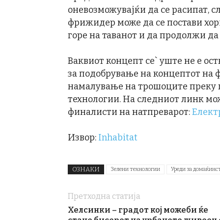
оневозможувајќи да се расипат, 
фрижидер може да се постави хори
горе на таванот и да продолжи да 
Ваквиот концепт се` уште не е ост
за подобрување на концептот на
намалување на трошоците преку 
технологии. На следниот линк мож
финалисти на натпреварот:
Елект
Извор:
Inhabitat
ОЗНАКИ
Зелени технологии
Уреди за домаќинс
Претходна статија
Хелсинки – градот кој можеби ќе