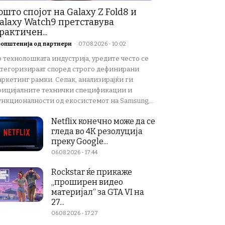
ошто спојот на Galaxy Z Fold8 и
alaxy Watch9 претставува
рактичен...
општенија од партнери
-
07.08.2026 - 10:02
о технолошката индустрија, уредите често се
атегоризираат според строго дефинирани
аркетинг рамки. Сепак, анализирајќи ги
фицијалните технички спецификации и
ункционалности од екосистемот на Samsung,...
Netflix конечно може да се
гледа во 4K резолуција
преку Google...
06.08.2026 - 17:44
Rockstar ќе прикаже
„проширен видео
материјал“ за GTA VI на
27...
06.08.2026 - 17:27