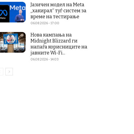
Јазичен модел на Meta
„хакирал“ туѓ систем за
време на тестирање
06.08.2026 - 17:00
Нова кампања на
Midnight Blizzard ги
напаѓа корисниците на
јавните Wi-Fi...
06.08.2026 - 14:03