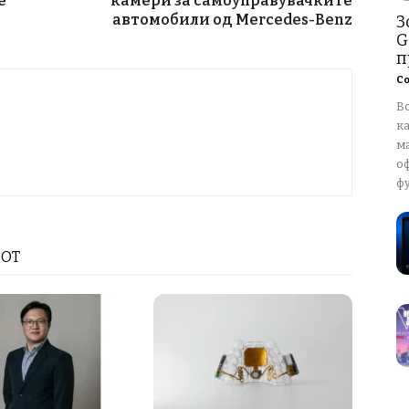
е
камери за самоуправувачките
автомобили од Mercedes-Benz
З
G
п
Со
В
к
м
о
ф
РОТ