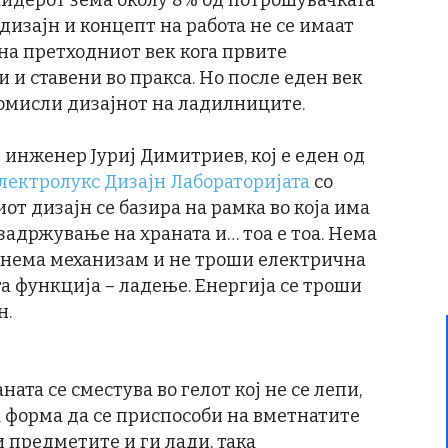
идерот зема околу 8% од потрошувачката
дизајн и концепт на работа не се имаат
на претходниот век кога првите
и ставени во пракса. Но после еден век
ромисли дизајнот на ладилниците.
 инженер Јуриј Димитриев, кој е еден од
лектролукс Дизајн Лабораторијата
со
от дизајн се базира на рамка во која има
 задржување на храната и… тоа е тоа. Нема
, нема механизам и не троши електрична
а функција – ладење. Енергија се троши
н.
ата се сместува во гелот кој не се лепи,
та форма да се приспособи на вметнатите
 предметите и ги лади, така