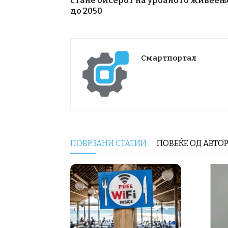
стане бисерот на урбаното живеењ
до 2050
Смартпортал
ПОВРЗАНИ СТАТИИ
ПОВЕЌЕ ОД АВТО