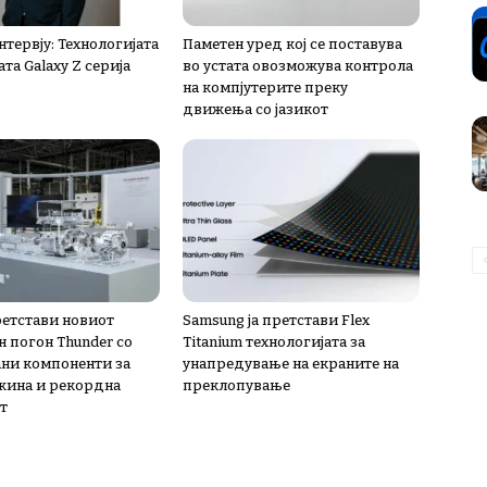
тервју: Технологијата
Паметен уред кој се поставува
ата Galaxy Z серија
во устата овозможува контрола
на компјутерите преку
движења со јазикот
ретстави новиот
Samsung ја претстави Flex
н погон Thunder со
Titanium технологијата за
ни компоненти за
унапредување на екраните на
жина и рекордна
преклопување
т