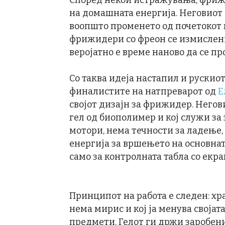
Според некои истражувања, фриж
на домашната енергија. Неговиот 
воопшто променето од почетокот 
фрижидери со фреон се измислени 
веројатно е време наново да се п
Со таква идеја настапил и рускиот
финалистите на натпреварот од
Е
својот дизајн за фрижидер. Негови
гел од биополимер и кој служи за
мотори, нема течности за ладење
енергија за вршењето на основнат
само за контролната табла со екра
Принципот на работа е следен: хран
нема мирис и кој ја менува своја
предмети. Гелот ги држи заробени