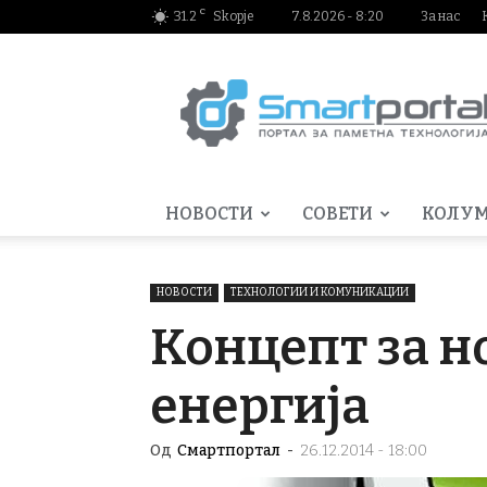
C
31.2
Skopje
7.8.2026 - 8:20
За нас
Smartportal.mk
НОВОСТИ
СОВЕТИ
КОЛУ
НОВОСТИ
ТЕХНОЛОГИИ И КОМУНИКАЦИИ
Концепт за н
енергија
Од
Смартпортал
-
26.12.2014 - 18:00