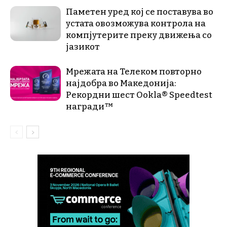
Паметен уред кој се поставува во
устата овозможува контрола на
компјутерите преку движења со
јазикот
Мрежата на Телеком повторно
најдобра во Македонија:
Рекордни шест Ookla® Speedtest
награди™