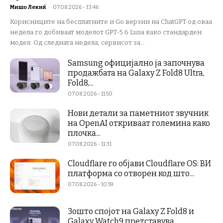
Мишо Лекиќ
-
07.08.2026 - 13:46
Корисниците на бесплатните и Go верзии на ChatGPT од оваа
недела го добиваат моделот GPT-5.6 Luna како стандарден
модел. Од следната недела, сервисот за...
Samsung официјално ја започнува
продажбата на Galaxy Z Fold8 Ultra,
Fold8,...
07.08.2026 - 11:50
Нови детали за паметниот звучник
на OpenAI откриваат големина како
плочка...
07.08.2026 - 11:31
Cloudflare го објави Cloudflare OS: ВИ
платформа со отворен код што...
07.08.2026 - 10:59
Зошто спојот на Galaxy Z Fold8 и
Galaxy Watch9 претставува