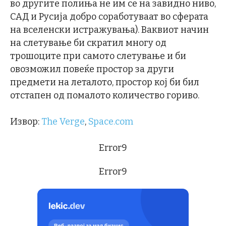
во другите полиња не им се на завидно ниво,
САД и Русија добро соработуваат во сферата
на вселенски истражувања). Ваквиот начин
на слетување би скратил многу од
трошоците при самото слетување и би
овозможил повеќе простор за други
предмети на леталото, простор кој би бил
отстапен од помалото количество гориво.
Извор:
The Verge
,
Space.com
Error9
Error9