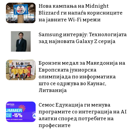
Нова кампања на Midnight
Blizzard ги напаѓа корисниците
на јавните Wi-Fi мрежи
Samsung интервју: Технологијата
зад најновата Galaxy Z серија
Бронзен медал за Македонија на
Европската јуниорска
олимпијада по информатика
што се одржува во Каунас,
Литванија
Семос Едукација ги менува
програмите со интеграција на AI
алатки според потребите на
професиите