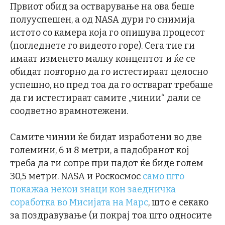
Првиот обид за остварување на ова беше
полууспешен, а од NASA дури го снимија
истото со камера која го опишува процесот
(погледнете го видеото горе). Сега тие ги
имаат изменето малку концептот и ќе се
обидат повторно да го истестираат целосно
успешно, но пред тоа да го остварат требаше
да ги истестираат самите „чинии“ дали се
соодветно врамнотежени.
Самите чинии ќе бидат изработени во две
големини, 6 и 8 метри, а падобранот кој
треба да ги сопре при падот ќе биде голем
30,5 метри. NASA и Роскосмос
само што
покажаа некои знаци кон заедничка
соработка во Мисијата на Марс
, што е секако
за поздравување (и покрај тоа што односите