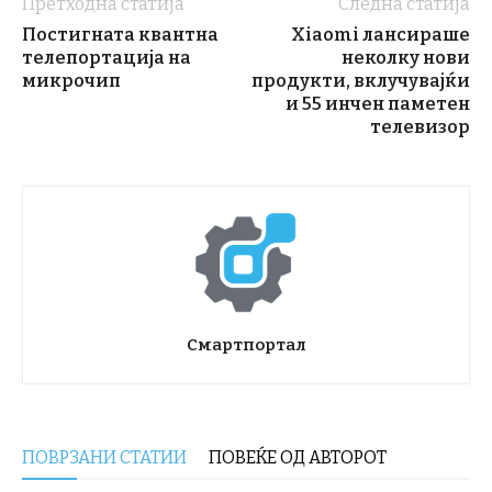
Претходна статија
Следна статија
Постигната квантна
Xiaomi лансираше
телепортација на
неколку нови
микрочип
продукти, вклучувајќи
и 55 инчен паметен
телевизор
Смартпортал
ПОВРЗАНИ СТАТИИ
ПОВЕЌЕ ОД АВТОРОТ