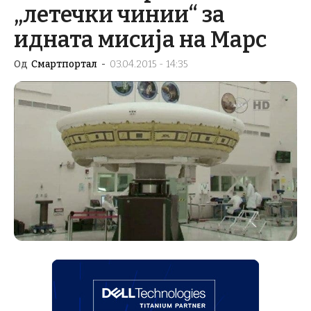
„летечки чинии“ за
идната мисија на Марс
Од
Смартпортал
-
03.04.2015 - 14:35