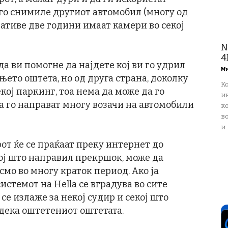
 го снимиле другиот автомобил (многу од
ативе две години имаат камери во секој
N
4
да ви помогне да најдете кој ви го удрил
М
њето оштета, но од друга страна, доколку
К
кој паркинг, тоа нема да може да го
и
да го направат многу возачи на автомобили
ко
в
и..
от ќе се праќаат преку интернет до
ој што направил прекршок, може да
мо во многу краток период. Ако ја
истемот на Hella се вградува во сите
се излаже за некој судир и секој што
одека оштетениот оштетата.