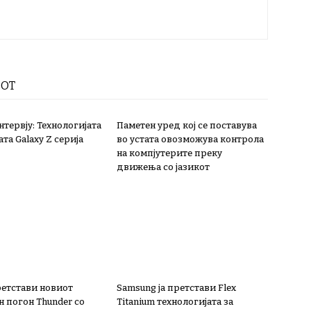
РОТ
тервју: Технологијата
Паметен уред кој се поставува
ата Galaxy Z серија
во устата овозможува контрола
на компјутерите преку
движења со јазикот
ретстави новиот
Samsung ја претстави Flex
н погон Thunder со
Titanium технологијата за