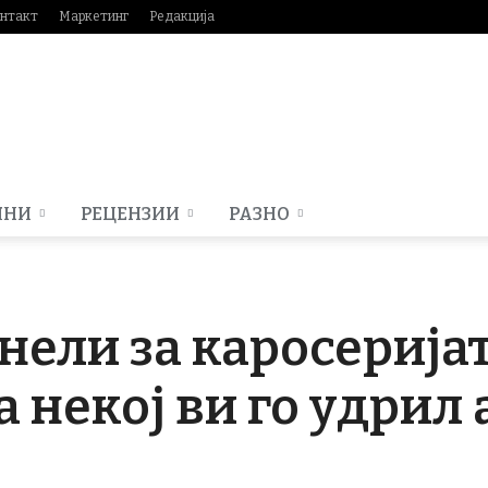
нтакт
Маркетинг
Редакција
МНИ
РЕЦЕНЗИИ
РАЗНО
нели за каросеријат
а некој ви го удрил