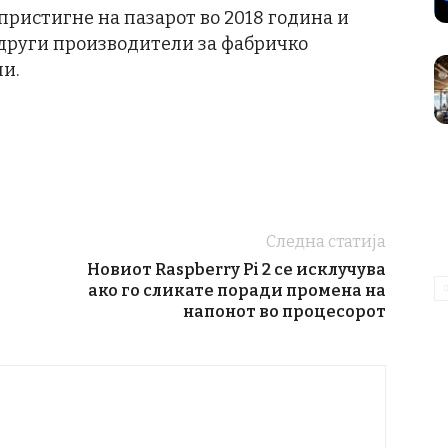
 пристигне на пазарот во 2018 година и
 други производители за фабричко
и.
Следна статија
Новиот Raspberry Pi 2 се исклучува
ако го сликате поради промена на
напонот во процесорот