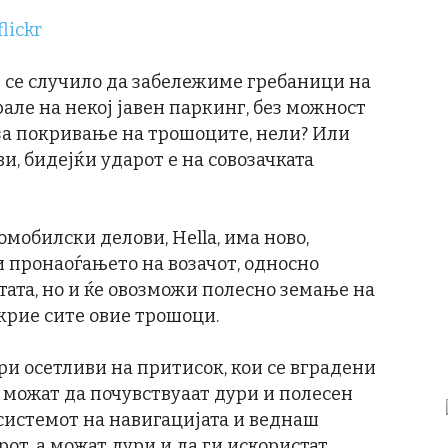
и се случило да забележиме гребаници на
але на некој јавен паркинг, без можност
 за покривање на трошоците, нели? Или
и, бидејќи ударот е на совозачката
мобилски делови, Hella, има ново,
и пронаоѓањето на возачот, односно
ата, но и ќе овозможи полесно земање на
окрие сите овие трошоци.
и осетливи на притисок, кои се вградени
 можат да почувствуаат дури и полесен
 системот на навигацијата и веднаш
от, а можат дури и да ги искористат