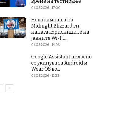
време на тестирање
06.08.2026 - 17:00
Нова кампања на
Midnight Blizzard ги
напаѓа корисниците на
јавните Wi-Fi...
06.08.2026 - 14:03
Google Assistant целосно
се укинува за Android и
Wear OS во...
06.08.2026 - 12:23