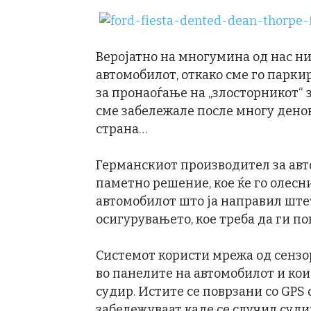
Веројатно на многумина од нас н
автомобилот, откако сме го паркир
за пронаоѓање на „злосторникот“
сме забележале после многу денов
страна…
Германскиот производител за авто
паметно решение, кое ќе го олесн
автомобилот што ја направил штет
осигурувањето, кое треба да ги п
Системот користи мрежа од сензор
во панелите на автомобилот и кои
судир. Истите се поврзани со GPS
забележуваат каде се случил судир