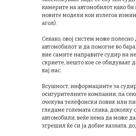
камерите на автомобилот како би
новите модели кои излегоа измин
агол).
Секако, овој систем може полесно 
автомобилот и да помогне во бара
вие самите направите судир на не
скриете, нешто кое се обидуваат 
кај нас.
Всушност, информациите за судир
осигурителните компании, па сек
очекува телефонски повик или пис
гледаме големата слика, доколку с
автомобили, веќе нема да може да 
згрешил ќе си ја добие казната, д