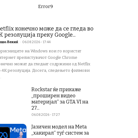
Error9
etflix конечно може да се гледа во
K резолуција преку Google...
ишо Лекиќ
-
06.08.2026 - 17:44
орисниците на Windows кои го користат
нтернет прелистувачот Google Chrome
нечно можат да гледаат содржини од Netflix
о 4K резолуција. Досега, следењето филмови
.
Rockstar ќе прикаже
„проширен видео
материјал“ за GTA VI на
27...
06.08.2026 - 17:27
Јазичен модел на Meta
„хакирал“ туѓ систем за