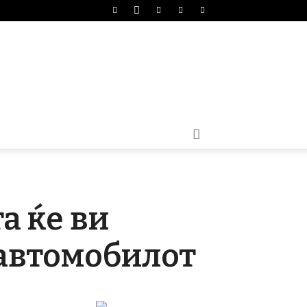
а ќе ви
 автомобилот