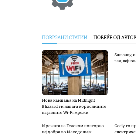
ПОВРЗАНИ СТАТИИ
ПОВЕЌЕ ОД АВТО
Samsung ин
зад најнов
Нова кампања на Midnight
Blizzard ги напаѓа корисниците
на јавните Wi-Fi мрежи
Мрежата на Телеком повторно
Geely го п
најдобра во Македонија:
електриче