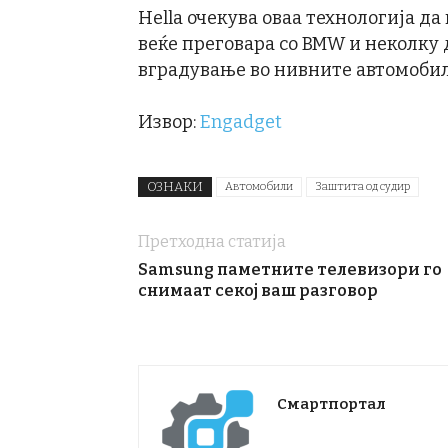
Hella очекува оваа технологија да
веќе преговара со BMW и неколку
вградување во нивните автомобил
Извор:
Engadget
ОЗНАКИ
Автомобили
Заштита од судир
Претходна статија
Samsung паметните телевизори го
снимаат секој ваш разговор
Смартпортал