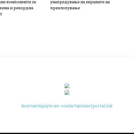
ни компоненти за
унапредување на екраните на
жина и рекордна
преклопување
т
Контактирајте не:
contact@smartportal.mk