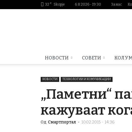
C
32
Skopje
6.8.2026 - 19:30
За нас
Ко
Smartportal.mk
НОВОСТИ
СОВЕТИ
КОЛУ
НОВОСТИ
ТЕХНОЛОГИИ И КОМУНИКАЦИИ
„Паметни“ па
кажуваат ког
Од
Смартпортал
-
10.02.2015 - 14:36