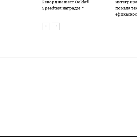
Рекордни шест Ookla®
интегрира
Speedtest награди™
помала те
ефикаснос