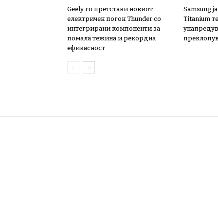
Geely го претстави новиот
Samsung ја
електричен погон Thunder со
Titanium т
интегрирани компоненти за
унапредув
помала тежина и рекордна
преклопу
ефикасност