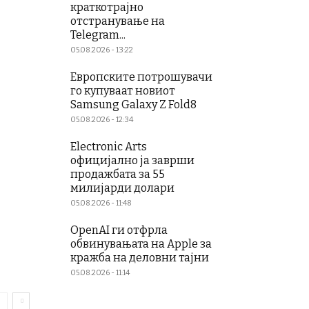
краткотрајно
отстранување на
Telegram...
05.08.2026 - 13:22
Европските потрошувачи
го купуваат новиот
Samsung Galaxy Z Fold8
05.08.2026 - 12:34
Electronic Arts
официјално ја заврши
продажбата за 55
милијарди долари
05.08.2026 - 11:48
OpenAI ги отфрла
обвинувањата на Apple за
кражба на деловни тајни
05.08.2026 - 11:14