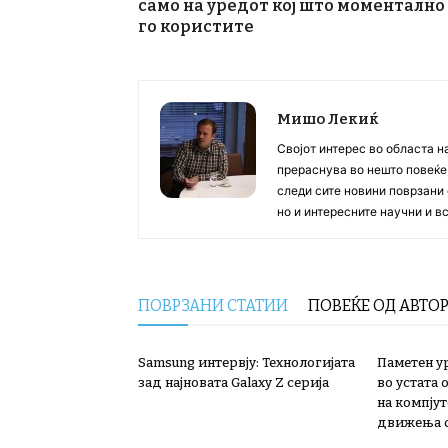
само на уредот кој што моментално
го користите
Мишо Лекиќ
Својот интерес во областа н
прераснува во нешто повеќе, 
следи сите новини поврзани 
но и интересните научни и 
ПОВРЗАНИ СТАТИИ
ПОВЕЌЕ ОД АВТО
Samsung интервју: Технологијата
Паметен ур
зад најновата Galaxy Z серија
во устата
на компју
движења с