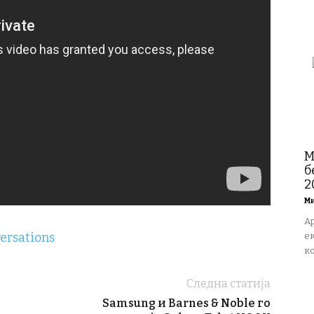
М
б
20
М
A
ersations
ек
ко
Следна статија
Samsung и Barnes & Noble го