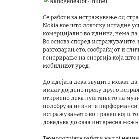
Се работи за истражување од стран
Nokia кое што доколку испадне ус
комерцијално во иднина, нема да 
Во основа според истражувачите, 
разговарањето, сообраќајот и сли
генерирање на енергија која што 
мобилниот уред.
До идејата дека звуците можат да
имаат дојдено преку друго истраж
откриено дека пуштањето на музи
подобрува нивните перформанси. 
истражувањето во правец кој што 
доведува до оваа интересна можн
Технологијата работи на тој начи