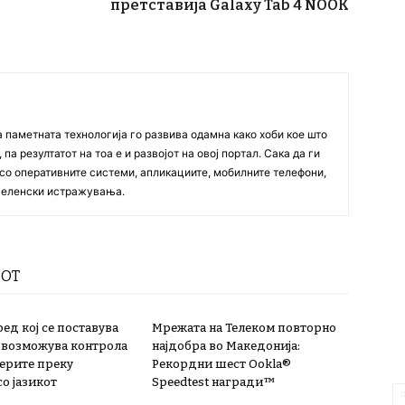
претставија Galaxy Tab 4 NOOK
а паметната технологија го развива одамна како хоби кое што
па резултатот на тоа е и развојот на овој портал. Сака да ги
со оперативните системи, апликациите, мобилните телефони,
вселенски истражувања.
РОТ
ед кој се поставува
Мрежата на Телеком повторно
 овозможува контрола
најдобра во Македонија:
терите преку
Рекордни шест Ookla®
о јазикот
Speedtest награди™