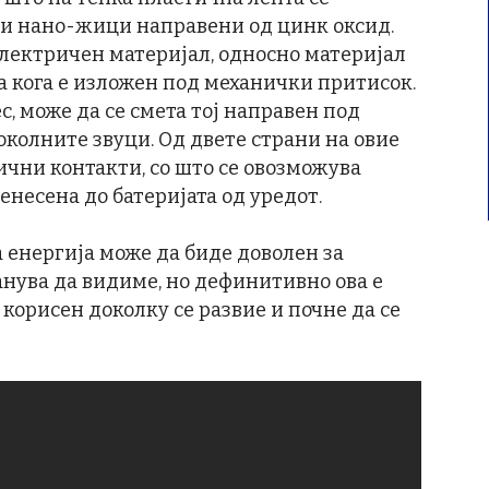
ли нано-жици направени од цинк оксид.
лектричен материјал, односно материјал
а кога е изложен под механички притисок.
с, може да се смета тој направен под
околните звуци. Од двете страни на овие
ични контакти, со што се овозможува
енесена до батеријата од уредот.
 енергија може да биде доволен за
нува да видиме, но дефинитивно ова е
 корисен доколку се развие и почне да се