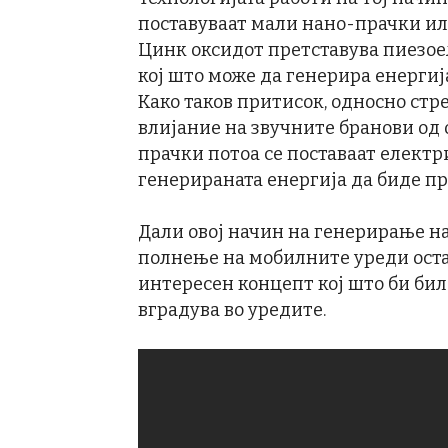
поставуваат мали нано-прачки и
Цинк оксидот претставува пиезое
кој што може да генерира енергиј
Како таков притисок, односно стре
влијание на звучните бранови од 
прачки потоа се поставаат електр
генерираната енергија да биде пр
Дали овој начин на генерирање на
полнење на мобилните уреди оста
интересен концепт кој што би бил
вградува во уредите.