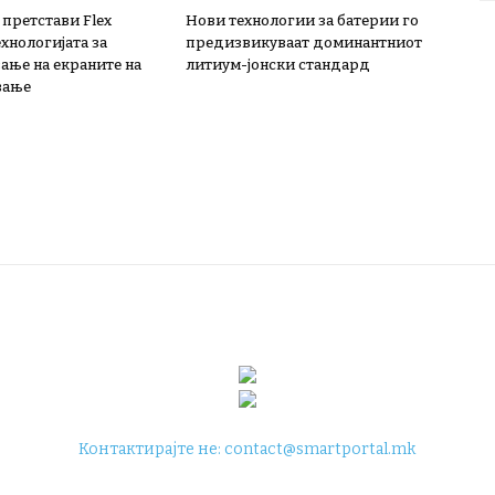
 претстави Flex
Нови технологии за батерии го
ехнологијата за
предизвикуваат доминантниот
ање на екраните на
литиум-јонски стандард
вање
Контактирајте не:
contact@smartportal.mk