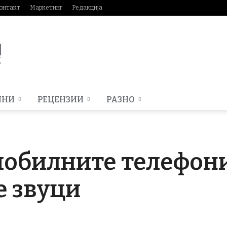
онтакт
Маркетинг
Редакција
МНИ
РЕЦЕНЗИИ
РАЗНО
мобилните телефони
е звуци