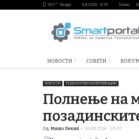
C
30.7
Skopje
6.8.2026 - 8:59
За нас
К
Smartportal.mk
НОВОСТИ
СОВЕТИ
КОЛУ
НОВОСТИ
ТЕХНОЛОГИИ И КОМУНИКАЦИИ
Полнење на 
позадинскит
Од
Мишо Лекиќ
-
20.08.2014 - 20:07