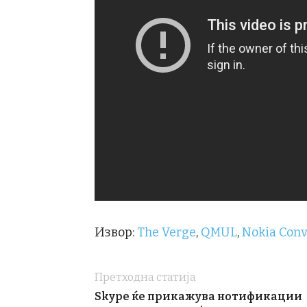
Извор:
The Verge
,
QMUL
,
Nokia Conv
Претходна статија
Skype ќе прикажува нотификации