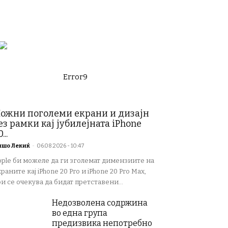
Error9
ожни поголеми екрани и дизајн
ез рамки кај јубилејната iPhone
...
ишо Лекиќ
-
06.08.2026 - 10:47
pple би можеле да ги зголемат димензиите на
раните кај iPhone 20 Pro и iPhone 20 Pro Max,
и се очекува да бидат претставени...
Недозволена содржина
во една група
предизвика непотребно