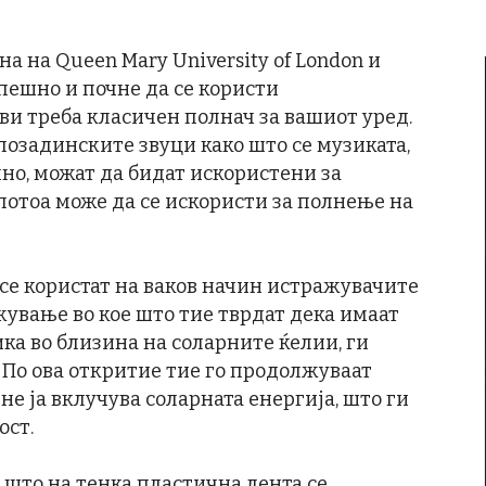
а на Queen Mary University of London и
пешно и почне да се користи
ви треба класичен полнач за вашиот уред.
позадинските звуци како што се музиката,
чно, можат да бидат искористени за
потоа може да се искористи за полнење на
 се користат на ваков начин истражувачите
ување во кое што тие тврдат дека имаат
ка во близина на соларните ќелии, ги
По ова откритие тие го продолжуваат
не ја вклучува соларната енергија, што ги
ост.
н што на тенка пластична лента се