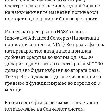
електролиза, а поголем дел од прибирање
на наизменичните магнетни полиња кои
постојат на „површината“ на овој сателит.
Инаку, натпреварот на NASA се вика
Innovative Advanced Concepts (Иновативни
напредни концепти; NIAC). Во првата фаза на
натпреварот тие дизајни кои поминаа
добиваат средства во висина од 100.000
долари за да можат да се остварат, а 500.000
долари ако бидат избрaни во втората фаза.
Тие треба да докажат дека се изведливи за
градење и функционирање во период од 9
месеци.
Ваквите дизајни ќе овозможат подетално
истражување на Сончевиот систем,