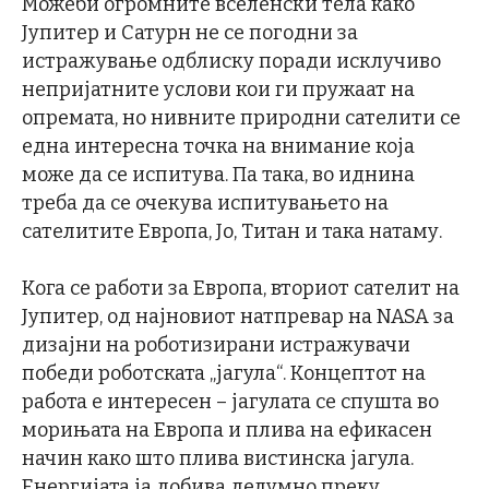
Можеби огромните вселенски тела како
Јупитер и Сатурн не се погодни за
истражување одблиску поради исклучиво
непријатните услови кои ги пружаат на
опремата, но нивните природни сателити се
една интересна точка на внимание која
може да се испитува. Па така, во иднина
треба да се очекува испитувањето на
сателитите Европа, Јо, Титан и така натаму.
Кога се работи за Европа, вториот сателит на
Јупитер, од најновиот натпревар на NASA за
дизајни на роботизирани истражувачи
победи роботската „јагула“. Концептот на
работа е интересен – јагулата се спушта во
морињата на Европа и плива на ефикасен
начин како што плива вистинска јагула.
Енергијата ја добива делумно преку