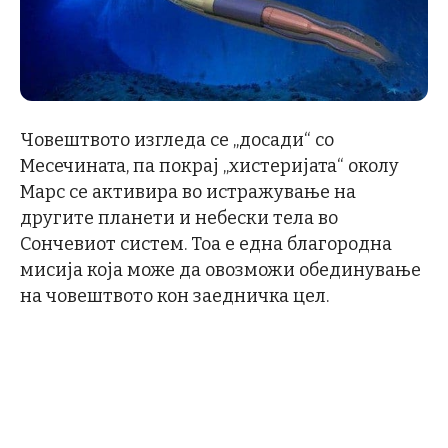
Човештвото изгледа се „досади“ со
Месечината, па покрај „хистеријата“ околу
Марс се активира во истражување на
другите планети и небески тела во
Сончевиот систем. Тоа е една благородна
мисија која може да овозможи обединување
на човештвото кон заедничка цел.