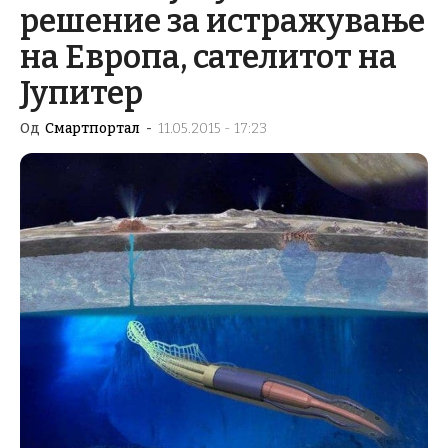
решение за истражување
на Европа, сателитот на
Јупитер
Од
Смартпортал
-
11.05.2015 - 17:23