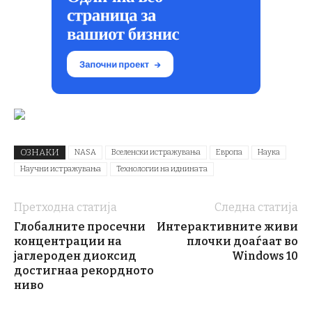
ОЗНАКИ
NASA
Вселенски истражувања
Европа
Наука
Научни истражувања
Технологии на иднината
Претходна статија
Следна статија
Глобалните просечни
Интерактивните живи
концентрации на
плочки доаѓаат во
јаглероден диоксид
Windows 10
достигнаа рекордното
ниво