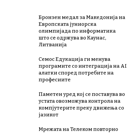
Бронзен медал за Македонија на
Европската јуниорска
олимпијада по информатика
што се одржува во Каунас,
Литванија
Семос Едукација ги менува
програмите со интеграција на AI
алатки според потребите на
професиите
Паметен уред кој се поставува во
устата овозможува контрола на
компјутерите преку движења со
јазикот
Мрежата на Телеком повторно