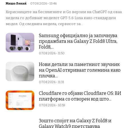
Мишо Лекиќ
-
07.08.2026 - 13:46
Корисниците на бесплатните и Go верзии на ChatGPT од оваа
недела го добиваат моделот GPT-5.6 Luna како стандарден
модел. Од следната недела, сервисот за...
Samsung официјално ја започнува
продажбата на Galaxy Z Fold8 Ultra,
Fold8,...
07.08.2026 - 11:50
Нови детали за паметниот звучник
на OpenAI откриваат големина како
плочка...
07.08.2026 - 11:31
Cloudflare го објави Cloudflare OS: ВИ
платформа со отворен код што...
07.08.2026 - 10:59
Зошто спојот на Galaxy Z Fold8 и
Galaxy Watch9 претставува