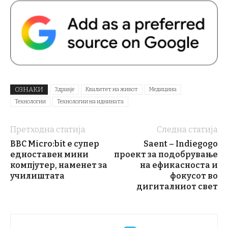
ОЗНАКИ
Здравје
Квалитет на живот
Медицина
Технологии
Технологии на иднината
Претходна статија
Следна статија
BBC Micro:bit е супер
Saent – Indiegogo
едноставен мини
проект за подобрување
компјутер, наменет за
на ефикасноста и
училиштата
фокусот во
дигиталниот свет