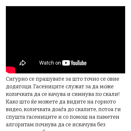
Сигурно се прашувате за што точно се овие
додатоци. Гасениците служат за да може
количката да се качува и симнува по скали!
Како што ќе можете да видите на горното
видео, количката доаѓа до скалите, потоа ги
спушта гасениците и со помош на паметен
алгоритам почнува да се искачува без