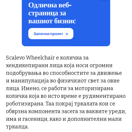
Scalevo Wheelchair е количка за
хендикепирани лица која носи огромни
подобрувања во способностите за движење
и манипулација во физичкиот свет за овие
лица. Имено, се работи за моторизирана
количка која во исто време е рудиментирано
роботизирана. Таа покрај тркалата кои се
обврзна компонента засега за ваквите уреди,
има и гасеници, како и дополнителни мали
тркалца.