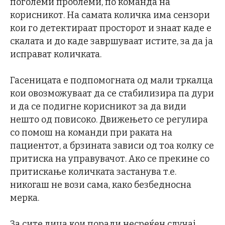
поголеми проблеми, по команда на
корисникот. На самата количка има сензори
кои го детектираат просторот и знаат каде е
скалата и до каде завршуваат истите, за да ја
исправат количката.
Гасеницата е подпомогната од мали тркалца
кои овозможуваат да се стабилизира па дури
и да се подигне корисникот за да види
нешто од повисоко. Движењето се регулира
со помош на команди при раката на
пациентот, а брзината зависи од тоа колку се
притиска на управувачот. Ако се прекине со
притискање количката застанува т.е.
никогаш не вози сама, како безбедносна
мерка.
За сите лица кои поради несреќен случај