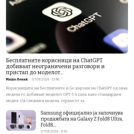
Бесплатните корисници на ChatGPT
добиваат неограничени разговори и
пристап до моделот...
Мишо Лекиќ
-
07.08.2026 - 13:46
Корисниците на бесплатните и Go верзии на ChatGPT од оваа
недела го добиваат моделот GPT-5.6 Luna како стандарден
модел. Од следната недела, сервисот за...
Samsung официјално ја започнува
продажбата на Galaxy Z Fold8 Ultra,
Fold8,...
07.08.2026 - 11:50