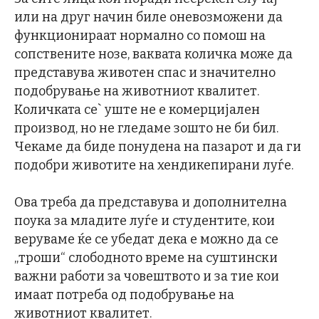
или на друг начин биле оневозможени да
функционираат нормално со помош на
сопствените нозе, ваквата количка може да
представува животен спас и значително
подобрување на животниот квалитет.
Количката се` уште не е комерцијален
производ, но не гледаме зошто не би бил.
Чекаме да биде понудена на пазарот и да ги
подобри животите на хендикепирани луѓе.
Ова треба да представува и дополнителна
поука за младите луѓе и студентите, кои
веруваме ќе се убедат дека е можно да се
„троши“ слободното време на суштински
важни работи за човештвото и за тие кои
имаат потреба од подобрување на
животниот квалитет.