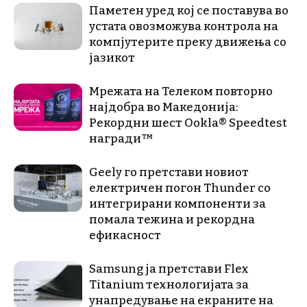
Паметен уред кој се поставува во
устата овозможува контрола на
компјутерите преку движења со
јазикот
Мрежата на Телеком повторно
најдобра во Македонија:
Рекордни шест Ookla® Speedtest
награди™
Geely го претстави новиот
електричен погон Thunder со
интегрирани компоненти за
помала тежина и рекордна
ефикасност
Samsung ја претстави Flex
Titanium технологијата за
унапредување на екраните на