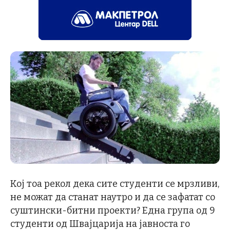
Кој тоа рекол дека сите студенти се мрзливи,
не можат да станат наутро и да се зафатат со
суштински-битни проекти? Една група од 9
студенти од Швајцарија на јавноста го